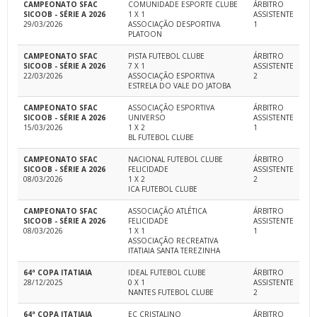
CAMPEONATO SFAC
COMUNIDADE ESPORTE CLUBE
ÁRBITRO
SICOOB - SÉRIE A 2026
1 X 1
ASSISTENTE
29/03/2026
ASSOCIAÇÃO DESPORTIVA
1
PLATOON
CAMPEONATO SFAC
PISTA FUTEBOL CLUBE
ÁRBITRO
SICOOB - SÉRIE A 2026
7 X 1
ASSISTENTE
22/03/2026
ASSOCIAÇÃO ESPORTIVA
2
ESTRELA DO VALE DO JATOBA
CAMPEONATO SFAC
ASSOCIAÇÃO ESPORTIVA
ÁRBITRO
SICOOB - SÉRIE A 2026
UNIVERSO
ASSISTENTE
15/03/2026
1 X 2
1
BL FUTEBOL CLUBE
CAMPEONATO SFAC
NACIONAL FUTEBOL CLUBE
ÁRBITRO
SICOOB - SÉRIE A 2026
FELICIDADE
ASSISTENTE
08/03/2026
1 X 2
2
ICA FUTEBOL CLUBE
CAMPEONATO SFAC
ASSOCIAÇÃO ATLÉTICA
ÁRBITRO
SICOOB - SÉRIE A 2026
FELICIDADE
ASSISTENTE
08/03/2026
1 X 1
1
ASSOCIAÇÃO RECREATIVA
ITATIAIA SANTA TEREZINHA
64ª COPA ITATIAIA
IDEAL FUTEBOL CLUBE
ÁRBITRO
28/12/2025
0 X 1
ASSISTENTE
NANTES FUTEBOL CLUBE
2
64ª COPA ITATIAIA
EC CRISTALINO
ÁRBITRO