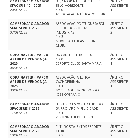
CAMPEONATO AMADOR
BEIJA FLOR FUTEBOL CLUBE DE
ÁRBITRO
SFAC SUB-17 - 2025
BELO HORIZONTE
ASSISTENTE
20/09/2025
4 X 0
1
ASSOCIACAO ATLÉTICA POPULAR
CAMPEONATO AMADOR
ASSOCIACAO PORTUGUESA BDI
ÁRBITRO
SFAC SÉRIE C 2025
E.C. DO BAIRRO DAS
ASSISTENTE
07/09/2025
INDUSTRIAS
2
1 X 3
NOVO SAO LUCAS ESPORTE
CLUBE
COPA MASTER - MARCO
RADIANTE FUTEBOL CLUBE
ÁRBITRO
ARTUR DE MENDONÇA
1 X 0
ASSISTENTE
2025
ESPORTE CLUBE SANTA MARIA
1
06/09/2025
COPA MASTER - MARCO
ASSOCIAÇÃO ATLÉTICA
ÁRBITRO
ARTUR DE MENDONÇA
CACHOEIRINHA
ASSISTENTE
2025
3 X 1
1
30/08/2025
SOCIEDADE ESPORTIVA SAO
JOSE OPERARIO
CAMPEONATO AMADOR
BEIRA RIO ESPORTE CLUBE DO
ÁRBITRO
SFAC SÉRIE C 2025
BAIRRO JARDIM FELICIDADE
ASSISTENTE
17/08/2025
1 X 1
1
VERONA FUTEBOL CLUBE
CAMPEONATO AMADOR
FUTUROS TALENTOS ESPORTE
ÁRBITRO
SFAC SÉRIE C 2025
CLUBE
ASSISTENTE
10/08/2025
3 X 3
2