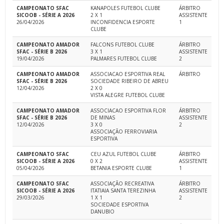
CAMPEONATO SFAC
KANAPOLES FUTEBOL CLUBE
ÁRBITRO
SICOOB - SÉRIE A 2026
2 X 1
ASSISTENTE
26/04/2026
INCONFIDENCIA ESPORTE
1
CLUBE
CAMPEONATO AMADOR
FALCONS FUTEBOL CLUBE
ÁRBITRO
SFAC - SÉRIE B 2026
3 X 1
ASSISTENTE
19/04/2026
PALMARES FUTEBOL CLUBE
2
CAMPEONATO AMADOR
ASSOCIACAO ESPORTIVA REAL
ÁRBITRO
SFAC - SÉRIE B 2026
SOCIEDADE RIBEIRO DE ABREU
12/04/2026
2 X 0
VISTA ALEGRE FUTEBOL CLUBE
CAMPEONATO AMADOR
ASSOCIACAO ESPORTIVA FLOR
ÁRBITRO
SFAC - SÉRIE B 2026
DE MINAS
ASSISTENTE
12/04/2026
3 X 0
2
ASSOCIAÇÃO FERROVIARIA
ESPORTIVA
CAMPEONATO SFAC
CEU AZUL FUTEBOL CLUBE
ÁRBITRO
SICOOB - SÉRIE A 2026
0 X 2
ASSISTENTE
05/04/2026
BETANIA ESPORTE CLUBE
1
CAMPEONATO SFAC
ASSOCIAÇÃO RECREATIVA
ÁRBITRO
SICOOB - SÉRIE A 2026
ITATIAIA SANTA TEREZINHA
ASSISTENTE
29/03/2026
1 X 1
2
SOCIEDADE ESPORTIVA
DANUBIO