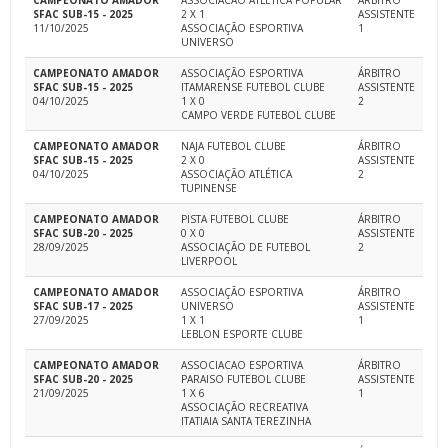
CAMPEONATO AMADOR
ASSOCIACAO ATLÉTICA POPULAR
ÁRBITRO
SFAC SUB-15 - 2025
2 X 1
ASSISTENTE
11/10/2025
ASSOCIAÇÃO ESPORTIVA
1
UNIVERSO
CAMPEONATO AMADOR
ASSOCIAÇÃO ESPORTIVA
ÁRBITRO
SFAC SUB-15 - 2025
ITAMARENSE FUTEBOL CLUBE
ASSISTENTE
04/10/2025
1 X 0
2
CAMPO VERDE FUTEBOL CLUBE
CAMPEONATO AMADOR
NAJA FUTEBOL CLUBE
ÁRBITRO
SFAC SUB-15 - 2025
2 X 0
ASSISTENTE
04/10/2025
ASSOCIAÇÃO ATLÉTICA
2
TUPINENSE
CAMPEONATO AMADOR
PISTA FUTEBOL CLUBE
ÁRBITRO
SFAC SUB-20 - 2025
0 X 0
ASSISTENTE
28/09/2025
ASSOCIAÇÃO DE FUTEBOL
2
LIVERPOOL
CAMPEONATO AMADOR
ASSOCIAÇÃO ESPORTIVA
ÁRBITRO
SFAC SUB-17 - 2025
UNIVERSO
ASSISTENTE
27/09/2025
1 X 1
1
LEBLON ESPORTE CLUBE
CAMPEONATO AMADOR
ASSOCIACAO ESPORTIVA
ÁRBITRO
SFAC SUB-20 - 2025
PARAISO FUTEBOL CLUBE
ASSISTENTE
21/09/2025
1 X 6
1
ASSOCIAÇÃO RECREATIVA
ITATIAIA SANTA TEREZINHA