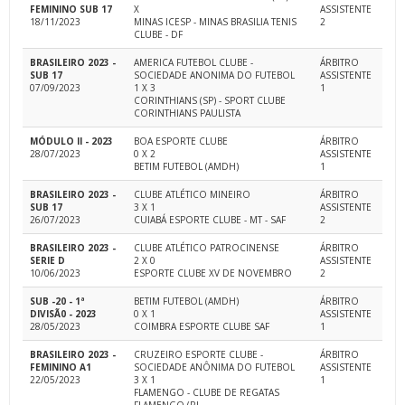
FEMININO SUB 17
X
ASSISTENTE
18/11/2023
MINAS ICESP - MINAS BRASILIA TENIS
2
CLUBE - DF
BRASILEIRO 2023 -
AMERICA FUTEBOL CLUBE -
ÁRBITRO
SUB 17
SOCIEDADE ANONIMA DO FUTEBOL
ASSISTENTE
07/09/2023
1 X 3
1
CORINTHIANS (SP) - SPORT CLUBE
CORINTHIANS PAULISTA
MÓDULO II - 2023
BOA ESPORTE CLUBE
ÁRBITRO
28/07/2023
0 X 2
ASSISTENTE
BETIM FUTEBOL (AMDH)
1
BRASILEIRO 2023 -
CLUBE ATLÉTICO MINEIRO
ÁRBITRO
SUB 17
3 X 1
ASSISTENTE
26/07/2023
CUIABÁ ESPORTE CLUBE - MT - SAF
2
BRASILEIRO 2023 -
CLUBE ATLÉTICO PATROCINENSE
ÁRBITRO
SERIE D
2 X 0
ASSISTENTE
10/06/2023
ESPORTE CLUBE XV DE NOVEMBRO
2
SUB -20 - 1ª
BETIM FUTEBOL (AMDH)
ÁRBITRO
DIVISÃ0 - 2023
0 X 1
ASSISTENTE
28/05/2023
COIMBRA ESPORTE CLUBE SAF
1
BRASILEIRO 2023 -
CRUZEIRO ESPORTE CLUBE -
ÁRBITRO
FEMININO A1
SOCIEDADE ANÔNIMA DO FUTEBOL
ASSISTENTE
22/05/2023
3 X 1
1
FLAMENGO - CLUBE DE REGATAS