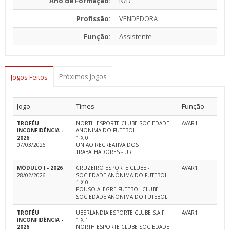
Ano de Formação:
N/D
Profissão:
VENDEDORA
Função:
Assistente
Próximos Jogos
Jogos Feitos
Jogo
Times
Função
TROFÉU
NORTH ESPORTE CLUBE SOCIEDADE
AVAR1
INCONFIDÊNCIA -
ANONIMA DO FUTEBOL
2026
1 X 0
07/03/2026
UNIÃO RECREATIVA DOS
TRABALHADORES - URT
MÓDULO I - 2026
CRUZEIRO ESPORTE CLUBE -
AVAR1
28/02/2026
SOCIEDADE ANÔNIMA DO FUTEBOL
1 X 0
POUSO ALEGRE FUTEBOL CLUBE -
SOCIEDADE ANONIMA DO FUTEBOL
TROFÉU
UBERLANDIA ESPORTE CLUBE S.A.F
AVAR1
INCONFIDÊNCIA -
1 X 1
2026
NORTH ESPORTE CLUBE SOCIEDADE