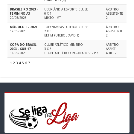
FLAMENGO (RJ
BRASILEIRO 2023 -
UBERLÂNDIA ESPORTE CLUBE
ÁRBITRO
FEMININO A3
0 X 1
ASSISTENTE
20/05/2023
MIXTO - MT
2
MÓDULO II - 2023
TUPYNAMBAS FUTEBOL CLUBE
ÁRBITRO
17/05/2023
2 X 3
ASSISTENTE
BETIM FUTEBOL (AMDH)
2
COPA DO BRASIL
CLUBE ATLÉTICO MINEIRO
ÁRBITRO
2023 - SUB 17
3 X 3
ASSIST.
11/05/2023
CLUBE ATHLÉTICO PARANAENSE - PR
ADIC. 2
1
2
3
4
5
6
7