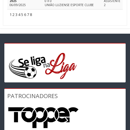
2025
0 X 0
ASSISTENTE
06/09/2025
UNIÃO LUZIENSE ESPORTE CLUBE
2
1
2
3
4
5
6
7
8
PATROCINADORES