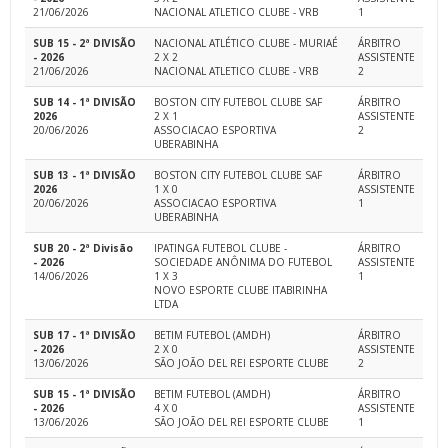
21/06/2026
NACIONAL ATLETICO CLUBE - VRB
1
SUB 15 - 2ª DIVISÃO
NACIONAL ATLÉTICO CLUBE - MURIAÉ
ÁRBITRO
- 2026
2 X 2
ASSISTENTE
21/06/2026
NACIONAL ATLETICO CLUBE - VRB
2
SUB 14 - 1ª DIVISÃO
BOSTON CITY FUTEBOL CLUBE SAF
ÁRBITRO
2026
2 X 1
ASSISTENTE
20/06/2026
ASSOCIACAO ESPORTIVA
2
UBERABINHA
SUB 13 - 1ª DIVISÃO
BOSTON CITY FUTEBOL CLUBE SAF
ÁRBITRO
2026
1 X 0
ASSISTENTE
20/06/2026
ASSOCIACAO ESPORTIVA
1
UBERABINHA
SUB 20 - 2ª Divisão
IPATINGA FUTEBOL CLUBE -
ÁRBITRO
- 2026
SOCIEDADE ANÔNIMA DO FUTEBOL
ASSISTENTE
14/06/2026
1 X 3
1
NOVO ESPORTE CLUBE ITABIRINHA
LTDA
SUB 17 - 1ª DIVISÃO
BETIM FUTEBOL (AMDH)
ÁRBITRO
- 2026
2 X 0
ASSISTENTE
13/06/2026
SÃO JOÃO DEL REI ESPORTE CLUBE
2
SUB 15 - 1ª DIVISÃO
BETIM FUTEBOL (AMDH)
ÁRBITRO
- 2026
4 X 0
ASSISTENTE
13/06/2026
SÃO JOÃO DEL REI ESPORTE CLUBE
1