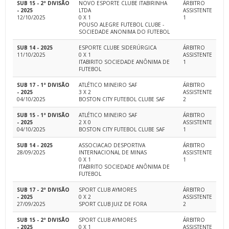
SUB 15 - 2ª DIVISÃO
NOVO ESPORTE CLUBE ITABIRINHA
ÁRBITRO
- 2025
LTDA
ASSISTENTE
12/10/2025
0 X 1
1
POUSO ALEGRE FUTEBOL CLUBE -
SOCIEDADE ANONIMA DO FUTEBOL
SUB 14 - 2025
ESPORTE CLUBE SIDERÚRGICA
ÁRBITRO
11/10/2025
0 X 1
ASSISTENTE
ITABIRITO SOCIEDADE ANÔNIMA DE
1
FUTEBOL
SUB 17 - 1ª DIVISÃO
ATLÉTICO MINEIRO SAF
ÁRBITRO
- 2025
3 X 2
ASSISTENTE
04/10/2025
BOSTON CITY FUTEBOL CLUBE SAF
2
SUB 15 - 1ª DIVISÃO
ATLÉTICO MINEIRO SAF
ÁRBITRO
- 2025
2 X 0
ASSISTENTE
04/10/2025
BOSTON CITY FUTEBOL CLUBE SAF
1
SUB 14 - 2025
ASSOCIACAO DESPORTIVA
ÁRBITRO
28/09/2025
INTERNACIONAL DE MINAS
ASSISTENTE
0 X 1
1
ITABIRITO SOCIEDADE ANÔNIMA DE
FUTEBOL
SUB 17 - 2ª DIVISÃO
SPORT CLUB AYMORES
ÁRBITRO
- 2025
0 X 2
ASSISTENTE
27/09/2025
SPORT CLUB JUIZ DE FORA
2
SUB 15 - 2ª DIVISÃO
SPORT CLUB AYMORES
ÁRBITRO
- 2025
0 X 1
ASSISTENTE