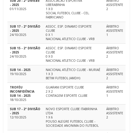
SUB 20 - 2ª Divisão
ASSOCIACAO ESPORTIVA
ÁRBITRO
- 2025
UBERABINHA
ASSISTENTE
01/11/2025
1 X 0
2
SOCIAL FUTEBOL CLUBE - CEL.
FABRICIANO
SUB 17 - 2ª DIVISÃO
ASSOC. ESP. DINAMO ESPORTE
ÁRBITRO
- 2025
CLUBE
ASSISTENTE
24/10/2025
0 X 1
1
NACIONAL ATLETICO CLUBE - VRB
SUB 15 - 2ª DIVISÃO
ASSOC. ESP. DINAMO ESPORTE
ÁRBITRO
- 2025
CLUBE
ASSISTENTE
24/10/2025
0 X 0
2
NACIONAL ATLETICO CLUBE - VRB
SUB 14 - 2025
NACIONAL ATLÉTICO CLUBE - MURIAÉ
ÁRBITRO
19/10/2025
1 X 3
ASSISTENTE
BETIM FUTEBOL (AMDH)
2
TROFÉU
GUARANI ESPORTE CLUBE
ÁRBITRO
INCONFIDÊNCIA
2 X 2
ASSISTENTE
SUB 14 - 2025
CONTAGEM ESPORTE CLUBE
1
18/10/2025
SUB 17 - 2ª DIVISÃO
NOVO ESPORTE CLUBE ITABIRINHA
ÁRBITRO
- 2025
LTDA
ASSISTENTE
12/10/2025
1 X 6
2
POUSO ALEGRE FUTEBOL CLUBE -
SOCIEDADE ANONIMA DO FUTEBOL