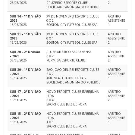
23/05/2026
CRUZEIRO ESPORTE CLUBE -
2
SOCIEDADE ANÔNIMA DO FUTEBOL
SUB 14 - 1ª DIVISÃO
XV DE NOVEMBRO ESPORTE CLUBE
ÁRBITRO
2026
0 X 2
ASSISTENTE
16/05/2026
BOSTON CITY FUTEBOL CLUBE SAF
1
SUB 13 - 1ª DIVISÃO
XV DE NOVEMBRO ESPORTE CLUBE
ÁRBITRO
2026
0 X 1
ASSISTENTE
16/05/2026
BOSTON CITY FUTEBOL CLUBE SAF
2
SUB 20 - 2ª Divisão
CLUBE ATLÉTICO SERRANENSE
ÁRBITRO
- 2026
2 X 2
ASSISTENTE
08/05/2026
FORMIGA ESPORTE CLUBE
2
SUB 20 - 1ª DIVISÃO
SÃO JOÃO DEL REI ESPORTE CLUBE
ÁRBITRO
- 2026
2 X 2
ASSISTENTE
19/04/2026
AMERICA FUTEBOL CLUBE -
1
SOCIEDADE ANONIMA DO FUTEBOL
SUB 17 - 2ª DIVISÃO
NOVO ESPORTE CLUBE ITABIRINHA
ÁRBITRO
- 2025
LTDA
ASSISTENTE
16/11/2025
2 X 4
2
SPORT CLUB JUIZ DE FORA
SUB 15 - 2ª DIVISÃO
NOVO ESPORTE CLUBE ITABIRINHA
ÁRBITRO
- 2025
LTDA
ASSISTENTE
16/11/2025
1 X 1
1
SPORT CLUB JUIZ DE FORA