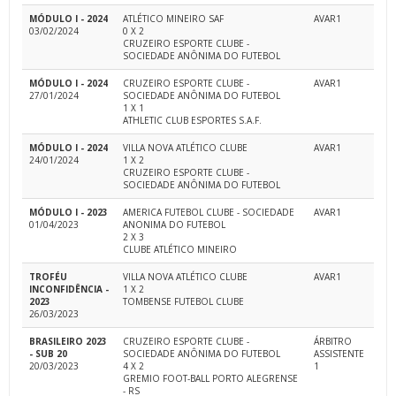
MÓDULO I - 2024
ATLÉTICO MINEIRO SAF
AVAR1
03/02/2024
0 X 2
CRUZEIRO ESPORTE CLUBE -
SOCIEDADE ANÔNIMA DO FUTEBOL
MÓDULO I - 2024
CRUZEIRO ESPORTE CLUBE -
AVAR1
27/01/2024
SOCIEDADE ANÔNIMA DO FUTEBOL
1 X 1
ATHLETIC CLUB ESPORTES S.A.F.
MÓDULO I - 2024
VILLA NOVA ATLÉTICO CLUBE
AVAR1
24/01/2024
1 X 2
CRUZEIRO ESPORTE CLUBE -
SOCIEDADE ANÔNIMA DO FUTEBOL
MÓDULO I - 2023
AMERICA FUTEBOL CLUBE - SOCIEDADE
AVAR1
01/04/2023
ANONIMA DO FUTEBOL
2 X 3
CLUBE ATLÉTICO MINEIRO
TROFÉU
VILLA NOVA ATLÉTICO CLUBE
AVAR1
INCONFIDÊNCIA -
1 X 2
2023
TOMBENSE FUTEBOL CLUBE
26/03/2023
BRASILEIRO 2023
CRUZEIRO ESPORTE CLUBE -
ÁRBITRO
- SUB 20
SOCIEDADE ANÔNIMA DO FUTEBOL
ASSISTENTE
20/03/2023
4 X 2
1
GREMIO FOOT-BALL PORTO ALEGRENSE
- RS