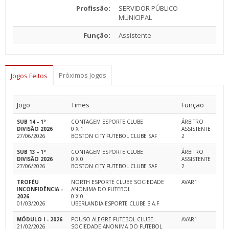
Profissão:
SERVIDOR PÚBLICO
MUNICIPAL
Função:
Assistente
Próximos Jogos
Jogos Feitos
Jogo
Times
Função
SUB 14 - 1ª
CONTAGEM ESPORTE CLUBE
ÁRBITRO
DIVISÃO 2026
0 X 1
ASSISTENTE
27/06/2026
BOSTON CITY FUTEBOL CLUBE SAF
2
SUB 13 - 1ª
CONTAGEM ESPORTE CLUBE
ÁRBITRO
DIVISÃO 2026
0 X 0
ASSISTENTE
27/06/2026
BOSTON CITY FUTEBOL CLUBE SAF
2
TROFÉU
NORTH ESPORTE CLUBE SOCIEDADE
AVAR1
INCONFIDÊNCIA -
ANONIMA DO FUTEBOL
2026
0 X 0
01/03/2026
UBERLANDIA ESPORTE CLUBE S.A.F
MÓDULO I - 2026
POUSO ALEGRE FUTEBOL CLUBE -
AVAR1
21/02/2026
SOCIEDADE ANONIMA DO FUTEBOL