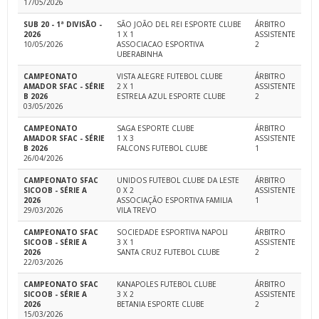
17/05/2026
SUB 20 - 1ª DIVISÃO -
SÃO JOÃO DEL REI ESPORTE CLUBE
ÁRBITRO
2026
1 X 1
ASSISTENTE
10/05/2026
ASSOCIACAO ESPORTIVA
2
UBERABINHA
CAMPEONATO
VISTA ALEGRE FUTEBOL CLUBE
ÁRBITRO
AMADOR SFAC - SÉRIE
2 X 1
ASSISTENTE
B 2026
ESTRELA AZUL ESPORTE CLUBE
2
03/05/2026
CAMPEONATO
SAGA ESPORTE CLUBE
ÁRBITRO
AMADOR SFAC - SÉRIE
1 X 3
ASSISTENTE
B 2026
FALCONS FUTEBOL CLUBE
1
26/04/2026
CAMPEONATO SFAC
UNIDOS FUTEBOL CLUBE DA LESTE
ÁRBITRO
SICOOB - SÉRIE A
0 X 2
ASSISTENTE
2026
ASSOCIAÇÃO ESPORTIVA FAMILIA
1
29/03/2026
VILA TREVO
CAMPEONATO SFAC
SOCIEDADE ESPORTIVA NAPOLI
ÁRBITRO
SICOOB - SÉRIE A
3 X 1
ASSISTENTE
2026
SANTA CRUZ FUTEBOL CLUBE
2
22/03/2026
CAMPEONATO SFAC
KANAPOLES FUTEBOL CLUBE
ÁRBITRO
SICOOB - SÉRIE A
3 X 2
ASSISTENTE
2026
BETANIA ESPORTE CLUBE
2
15/03/2026