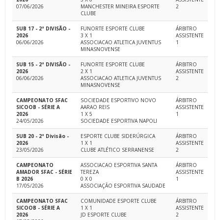
07/06/2026
MANCHESTER MINEIRA ESPORTE
2
CLUBE
SUB 17 - 2ª DIVISÃO -
FUNORTE ESPORTE CLUBE
ÁRBITRO
2026
3 X 1
ASSISTENTE
06/06/2026
ASSOCIACAO ATLETICA JUVENTUS
1
MINASNOVENSE
SUB 15 - 2ª DIVISÃO -
FUNORTE ESPORTE CLUBE
ÁRBITRO
2026
2 X 1
ASSISTENTE
06/06/2026
ASSOCIACAO ATLETICA JUVENTUS
2
MINASNOVENSE
CAMPEONATO SFAC
SOCIEDADE ESPORTIVO NOVO
ÁRBITRO
SICOOB - SÉRIE A
AARAO REIS
ASSISTENTE
2026
1 X 5
1
24/05/2026
SOCIEDADE ESPORTIVA NAPOLI
SUB 20 - 2ª Divisão -
ESPORTE CLUBE SIDERÚRGICA
ÁRBITRO
2026
1 X 1
ASSISTENTE
23/05/2026
CLUBE ATLÉTICO SERRANENSE
2
CAMPEONATO
ASSOCIACAO ESPORTIVA SANTA
ÁRBITRO
AMADOR SFAC - SÉRIE
TEREZA
ASSISTENTE
B 2026
0 X 0
1
17/05/2026
ASSOCIAÇÃO ESPORTIVA SAUDADE
CAMPEONATO SFAC
COMUNIDADE ESPORTE CLUBE
ÁRBITRO
SICOOB - SÉRIE A
1 X 1
ASSISTENTE
2026
JD ESPORTE CLUBE
2