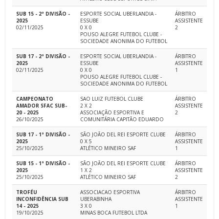
SUB 15 - 2ª DIVISÃO -
ESPORTE SOCIAL UBERLANDIA -
ÁRBITRO
2025
ESSUBE
ASSISTENTE
02/11/2025
0 X 0
2
POUSO ALEGRE FUTEBOL CLUBE -
SOCIEDADE ANONIMA DO FUTEBOL
SUB 17 - 2ª DIVISÃO -
ESPORTE SOCIAL UBERLANDIA -
ÁRBITRO
2025
ESSUBE
ASSISTENTE
02/11/2025
0 X 0
1
POUSO ALEGRE FUTEBOL CLUBE -
SOCIEDADE ANONIMA DO FUTEBOL
CAMPEONATO
SAO LUIZ FUTEBOL CLUBE
ÁRBITRO
AMADOR SFAC SUB-
2 X 2
ASSISTENTE
20 - 2025
ASSOCIAÇÃO ESPORTIVA E
2
26/10/2025
COMUNITÁRIA CAPITÃO EDUARDO
SUB 17 - 1ª DIVISÃO -
SÃO JOÃO DEL REI ESPORTE CLUBE
ÁRBITRO
2025
0 X 5
ASSISTENTE
25/10/2025
ATLÉTICO MINEIRO SAF
1
SUB 15 - 1ª DIVISÃO -
SÃO JOÃO DEL REI ESPORTE CLUBE
ÁRBITRO
2025
1 X 2
ASSISTENTE
25/10/2025
ATLÉTICO MINEIRO SAF
2
TROFÉU
ASSOCIACAO ESPORTIVA
ÁRBITRO
INCONFIDÊNCIA SUB
UBERABINHA
ASSISTENTE
14 - 2025
3 X 0
1
19/10/2025
MINAS BOCA FUTEBOL LTDA