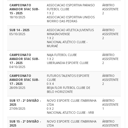
CAMPEONATO
ASSOCIACAO ESPORTIVA PARAISO
ÁRBITRO
AMADOR SFAC SUB-
FUTEBOL CLUBE
ASSISTENTE
15 - 2025
1 X 2
2
18/10/2025
ASSOCIACAO ESPORTIVA UNIDOS
MORRO DAS PEDRAS
SUB 14 - 2025
ASSOCIACAO ATLETICA JUVENTUS
ÁRBITRO
05/10/2025
MINASNOVENSE
ASSISTENTE
1 X 2
2
NACIONAL ATLÉTICO CLUBE -
MURIAÉ
CAMPEONATO
NAJA FUTEBOL CLUBE
ÁRBITRO
AMADOR SFAC SUB-
1 X 2
ASSISTENTE
17 - 2025
UBERLANDIA ESPORTE CLUBE
2
04/10/2025
CAMPEONATO
FUTUROS TALENTOS ESPORTE
ÁRBITRO
AMADOR SFAC SUB-
CLUBE
ASSISTENTE
17 - 2025
0 X 4
2
28/09/2025
BEIJA FLOR FUTEBOL CLUBE DE
BELO HORIZONTE
SUB 17 - 2ª DIVISÃO -
NOVO ESPORTE CLUBE ITABIRINHA
ÁRBITRO
2025
LTDA
ASSISTENTE
27/09/2025
0 X 2
1
NACIONAL ATLETICO CLUBE - VRB
SUB 15 - 2ª DIVISÃO -
NOVO ESPORTE CLUBE ITABIRINHA
ÁRBITRO
2025
LTDA
ASSISTENTE