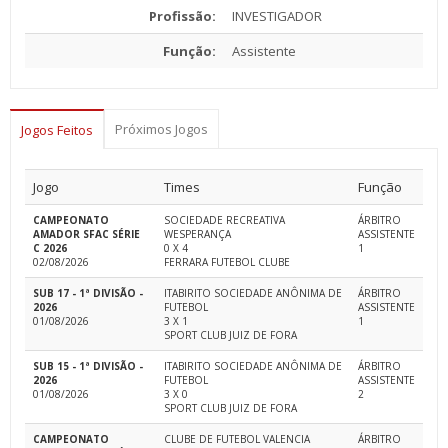
Profissão:
INVESTIGADOR
Função:
Assistente
Próximos Jogos
Jogos Feitos
Jogo
Times
Função
CAMPEONATO
SOCIEDADE RECREATIVA
ÁRBITRO
AMADOR SFAC SÉRIE
WESPERANÇA
ASSISTENTE
C 2026
0 X 4
1
02/08/2026
FERRARA FUTEBOL CLUBE
SUB 17 - 1ª DIVISÃO -
ITABIRITO SOCIEDADE ANÔNIMA DE
ÁRBITRO
2026
FUTEBOL
ASSISTENTE
01/08/2026
3 X 1
1
SPORT CLUB JUIZ DE FORA
SUB 15 - 1ª DIVISÃO -
ITABIRITO SOCIEDADE ANÔNIMA DE
ÁRBITRO
2026
FUTEBOL
ASSISTENTE
01/08/2026
3 X 0
2
SPORT CLUB JUIZ DE FORA
CAMPEONATO
CLUBE DE FUTEBOL VALENCIA
ÁRBITRO