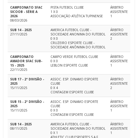
CAMPEONATO SFAC
PISTA FUTEBOL CLUBE
ÁRBITRO
SICOOB - SÉRIE A
1 X 0
ASSISTENTE
2026
ASSOCIAÇÃO ATLÉTICA TUPINENSE
1
08/03/2026
SUB 14 - 2025
AMERICA FUTEBOL CLUBE -
ÁRBITRO
27/11/2025
SOCIEDADE ANONIMA DO FUTEBOL
ASSISTENTE
0 X 0
2
CRUZEIRO ESPORTE CLUBE -
SOCIEDADE ANÔNIMA DO FUTEBOL
CAMPEONATO
CAMPO VERDE FUTEBOL CLUBE
ÁRBITRO
AMADOR SFAC SUB-
0 X 0
ASSISTENTE
15 - 2025
LEBLON ESPORTE CLUBE
1
22/11/2025
SUB 17 - 2ª DIVISÃO -
ASSOC. ESP. DINAMO ESPORTE
ÁRBITRO
2025
CLUBE
ASSISTENTE
15/11/2025
0 X 4
2
CONTAGEM ESPORTE CLUBE
SUB 15 - 2ª DIVISÃO -
ASSOC. ESP. DINAMO ESPORTE
ÁRBITRO
2025
CLUBE
ASSISTENTE
15/11/2025
0 X 0
1
CONTAGEM ESPORTE CLUBE
SUB 14 - 2025
AMERICA FUTEBOL CLUBE -
ÁRBITRO
08/11/2025
SOCIEDADE ANONIMA DO FUTEBOL
ASSISTENTE
0 X 1
1
ATHLETIC CLUB ESPORTES S.A.F.