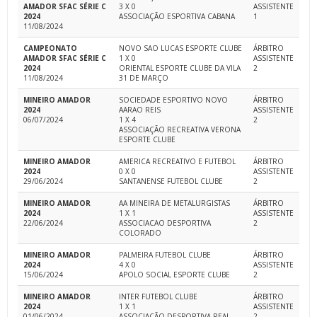
AMADOR SFAC SÉRIE C
3 X 0
ASSISTENTE
2024
ASSOCIAÇÃO ESPORTIVA CABANA
1
11/08/2024
CAMPEONATO
NOVO SAO LUCAS ESPORTE CLUBE
ÁRBITRO
AMADOR SFAC SÉRIE C
1 X 0
ASSISTENTE
2024
ORIENTAL ESPORTE CLUBE DA VILA
2
11/08/2024
31 DE MARÇO
MINEIRO AMADOR
SOCIEDADE ESPORTIVO NOVO
ÁRBITRO
2024
AARAO REIS
ASSISTENTE
06/07/2024
1 X 4
2
ASSOCIAÇÃO RECREATIVA VERONA
ESPORTE CLUBE
MINEIRO AMADOR
AMERICA RECREATIVO E FUTEBOL
ÁRBITRO
2024
0 X 0
ASSISTENTE
29/06/2024
SANTANENSE FUTEBOL CLUBE
2
MINEIRO AMADOR
AA MINEIRA DE METALURGISTAS
ÁRBITRO
2024
1 X 1
ASSISTENTE
22/06/2024
ASSOCIACAO DESPORTIVA
2
COLORADO
MINEIRO AMADOR
PALMEIRA FUTEBOL CLUBE
ÁRBITRO
2024
4 X 0
ASSISTENTE
15/06/2024
APOLO SOCIAL ESPORTE CLUBE
2
MINEIRO AMADOR
INTER FUTEBOL CLUBE
ÁRBITRO
2024
1 X 1
ASSISTENTE
01/06/2024
ASSOCIAÇÃO DESPORTIVA REAL
2