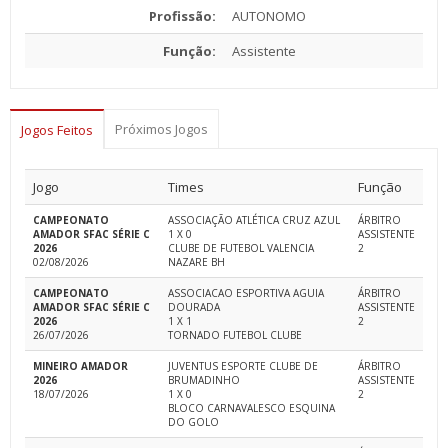
Profissão:
AUTONOMO
Função:
Assistente
Próximos Jogos
Jogos Feitos
Jogo
Times
Função
CAMPEONATO
ASSOCIAÇÃO ATLÉTICA CRUZ AZUL
ÁRBITRO
AMADOR SFAC SÉRIE C
1 X 0
ASSISTENTE
2026
CLUBE DE FUTEBOL VALENCIA
2
02/08/2026
NAZARE BH
CAMPEONATO
ASSOCIACAO ESPORTIVA AGUIA
ÁRBITRO
AMADOR SFAC SÉRIE C
DOURADA
ASSISTENTE
2026
1 X 1
2
26/07/2026
TORNADO FUTEBOL CLUBE
MINEIRO AMADOR
JUVENTUS ESPORTE CLUBE DE
ÁRBITRO
2026
BRUMADINHO
ASSISTENTE
18/07/2026
1 X 0
2
BLOCO CARNAVALESCO ESQUINA
DO GOLO