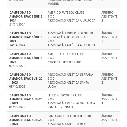
MADRID
CAMPEONATO
AMERICO FUTEBOL CLUBE
ÁRBITRO
AMADOR SFAC SÉRIE B
1 X 0
ASSISTENTE
2024
ASSOCIAÇÃO ATLÉTICA AIURUOCA
2
21/04/2024
CAMPEONATO
ASSOCIAÇÃO INDEPENDENTE DE
ÁRBITRO
AMADOR SFAC SÉRIE B
RECREAÇÃO DE DESPORTOS
ASSISTENTE
2024
2 X 1
2
14/04/2024
ASSOCIAÇÃO ATLÉTICA AIURUOCA
CAMPEONATO
AMERICO FUTEBOL CLUBE
ÁRBITRO
AMADOR SFAC SÉRIE B
0 X 1
ASSISTENTE
2024
AVANTE FUTEBOL CLUBE
2
07/04/2024
CAMPEONATO
ASSOCIAÇÃO ATLÉTICA SERRANA
ÁRBITRO
AMADOR SFAC SUB-20
2 X 0
ASSISTENTE
- 2023
ASSOCIAÇÃO ATLÉTICA SANTA
2
08/10/2023
LUCIA
CAMPEONATO
LEBLON ESPORTE CLUBE
ÁRBITRO
AMADOR SFAC SUB-20
2 X 2
ASSISTENTE
- 2023
ASSOCIAÇÃO RECREATIVA ITATIAIA
1
01/10/2023
SANTA TEREZINHA
CAMPEONATO
SANTA MONICA FUTEBOL CLUBE
ÁRBITRO
AMADOR SFAC SUB-20
2 X 4
ASSISTENTE
- 2023
ASSOCIACAO ATLETICA REAL
2