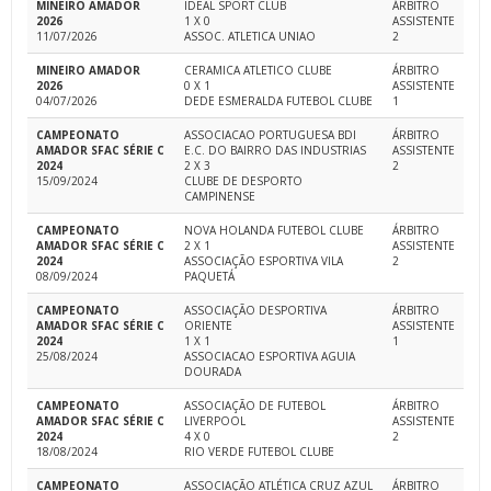
MINEIRO AMADOR
IDEAL SPORT CLUB
ÁRBITRO
2026
1 X 0
ASSISTENTE
11/07/2026
ASSOC. ATLETICA UNIAO
2
MINEIRO AMADOR
CERAMICA ATLETICO CLUBE
ÁRBITRO
2026
0 X 1
ASSISTENTE
04/07/2026
DEDE ESMERALDA FUTEBOL CLUBE
1
CAMPEONATO
ASSOCIACAO PORTUGUESA BDI
ÁRBITRO
AMADOR SFAC SÉRIE C
E.C. DO BAIRRO DAS INDUSTRIAS
ASSISTENTE
2024
2 X 3
2
15/09/2024
CLUBE DE DESPORTO
CAMPINENSE
CAMPEONATO
NOVA HOLANDA FUTEBOL CLUBE
ÁRBITRO
AMADOR SFAC SÉRIE C
2 X 1
ASSISTENTE
2024
ASSOCIAÇÃO ESPORTIVA VILA
2
08/09/2024
PAQUETÁ
CAMPEONATO
ASSOCIAÇÃO DESPORTIVA
ÁRBITRO
AMADOR SFAC SÉRIE C
ORIENTE
ASSISTENTE
2024
1 X 1
1
25/08/2024
ASSOCIACAO ESPORTIVA AGUIA
DOURADA
CAMPEONATO
ASSOCIAÇÃO DE FUTEBOL
ÁRBITRO
AMADOR SFAC SÉRIE C
LIVERPOOL
ASSISTENTE
2024
4 X 0
2
18/08/2024
RIO VERDE FUTEBOL CLUBE
CAMPEONATO
ASSOCIAÇÃO ATLÉTICA CRUZ AZUL
ÁRBITRO