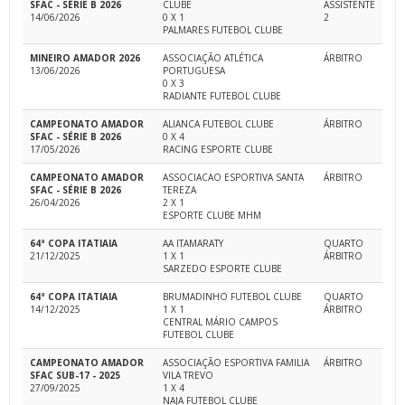
SFAC - SÉRIE B 2026
CLUBE
ASSISTENTE
14/06/2026
0 X 1
2
PALMARES FUTEBOL CLUBE
MINEIRO AMADOR 2026
ASSOCIAÇÃO ATLÉTICA
ÁRBITRO
13/06/2026
PORTUGUESA
0 X 3
RADIANTE FUTEBOL CLUBE
CAMPEONATO AMADOR
ALIANCA FUTEBOL CLUBE
ÁRBITRO
SFAC - SÉRIE B 2026
0 X 4
17/05/2026
RACING ESPORTE CLUBE
CAMPEONATO AMADOR
ASSOCIACAO ESPORTIVA SANTA
ÁRBITRO
SFAC - SÉRIE B 2026
TEREZA
26/04/2026
2 X 1
ESPORTE CLUBE MHM
64ª COPA ITATIAIA
AA ITAMARATY
QUARTO
21/12/2025
1 X 1
ÁRBITRO
SARZEDO ESPORTE CLUBE
64ª COPA ITATIAIA
BRUMADINHO FUTEBOL CLUBE
QUARTO
14/12/2025
1 X 1
ÁRBITRO
CENTRAL MÁRIO CAMPOS
FUTEBOL CLUBE
CAMPEONATO AMADOR
ASSOCIAÇÃO ESPORTIVA FAMILIA
ÁRBITRO
SFAC SUB-17 - 2025
VILA TREVO
27/09/2025
1 X 4
NAJA FUTEBOL CLUBE