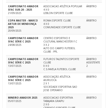
CAMPEONATO AMADOR
ASSOCIACAO ATLÉTICA POPULAR
ÁRBITRO
SFAC SUB-20 - 2025
4 X 0
21/09/2025
LEBLON ESPORTE CLUBE
COPA MASTER - MARCO
ROMA ESPORTE CLUBE
ÁRBITRO
ARTUR DE MENDONÇA
4 X 0
2025
COMUNIDADE ESPORTE CLUBE
20/09/2025
CAMPEONATO AMADOR
CENTRO ESPORTIVO E
ÁRBITRO
SFAC SÉRIE C 2025
CULTURAL MANCHESTER F.C
24/08/2025
3 X 2
ALTO DO CAMPO FUTEBOL
CLUBE - PPL
CAMPEONATO AMADOR
FUTUROS TALENTOS ESPORTE
ÁRBITRO
SFAC SÉRIE C 2025
CLUBE
ASSISTENTE
13/07/2025
0 X 0
2
C.S.FAVELA FUTEBOL CLUBE
CAMPEONATO AMADOR
ASSOCIAÇÃO ATLÉTICA
ÁRBITRO
SFAC SÉRIE C 2025
AIURUOCA
13/07/2025
2 X 1
SOCIEDADE ESPORTIVA SAO
JOSE OPERARIO
MINEIRO AMADOR 2025
ASSOCIACAO ESPORTIVA
ÁRBITRO
05/07/2025
TABAJARA GRAIPU
2 X 0
CERRADO ESPORTE CLUBE