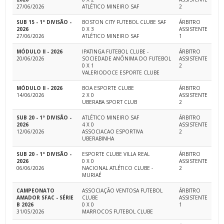
27/06/2026
ATLÉTICO MINEIRO SAF
2
SUB 15 - 1ª DIVISÃO -
BOSTON CITY FUTEBOL CLUBE SAF
ÁRBITRO
2026
0 X 3
ASSISTENTE
27/06/2026
ATLÉTICO MINEIRO SAF
1
MÓDULO II - 2026
IPATINGA FUTEBOL CLUBE -
ÁRBITRO
20/06/2026
SOCIEDADE ANÔNIMA DO FUTEBOL
ASSISTENTE
0 X 1
2
VALERIODOCE ESPORTE CLUBE
MÓDULO II - 2026
BOA ESPORTE CLUBE
ÁRBITRO
14/06/2026
2 X 0
ASSISTENTE
UBERABA SPORT CLUB
2
SUB 20 - 1ª DIVISÃO -
ATLÉTICO MINEIRO SAF
ÁRBITRO
2026
4 X 0
ASSISTENTE
12/06/2026
ASSOCIACAO ESPORTIVA
2
UBERABINHA
SUB 20 - 1ª DIVISÃO -
ESPORTE CLUBE VILLA REAL
ÁRBITRO
2026
0 X 0
ASSISTENTE
06/06/2026
NACIONAL ATLÉTICO CLUBE -
2
MURIAÉ
CAMPEONATO
ASSOCIAÇÃO VENTOSA FUTEBOL
ÁRBITRO
AMADOR SFAC - SÉRIE
CLUBE
ASSISTENTE
B 2026
0 X 0
1
31/05/2026
MARROCOS FUTEBOL CLUBE