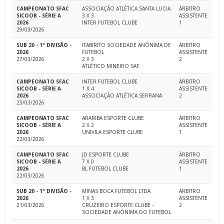
CAMPEONATO SFAC
ASSOCIAÇÃO ATLÉTICA SANTA LUCIA
ÁRBITRO
SICOOB - SÉRIE A
3 X 3
ASSISTENTE
2026
INTER FUTEBOL CLUBE
1
29/03/2026
SUB 20 - 1ª DIVISÃO -
ITABIRITO SOCIEDADE ANÔNIMA DE
ÁRBITRO
2026
FUTEBOL
ASSISTENTE
27/03/2026
2 X 3
2
ATLÉTICO MINEIRO SAF
CAMPEONATO SFAC
INTER FUTEBOL CLUBE
ÁRBITRO
SICOOB - SÉRIE A
1 X 4
ASSISTENTE
2026
ASSOCIAÇÃO ATLÉTICA SERRANA
2
25/03/2026
CAMPEONATO SFAC
ARARIBA ESPORTE CLUBE
ÁRBITRO
SICOOB - SÉRIE A
2 X 2
ASSISTENTE
2026
UNIVILA ESPORTE CLUBE
1
22/03/2026
CAMPEONATO SFAC
JD ESPORTE CLUBE
ÁRBITRO
SICOOB - SÉRIE A
7 X 0
ASSISTENTE
2026
BL FUTEBOL CLUBE
1
22/03/2026
SUB 20 - 1ª DIVISÃO -
MINAS BOCA FUTEBOL LTDA
ÁRBITRO
2026
1 X 3
ASSISTENTE
21/03/2026
CRUZEIRO ESPORTE CLUBE -
2
SOCIEDADE ANÔNIMA DO FUTEBOL