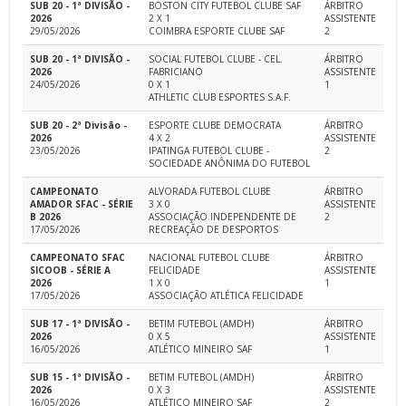
SUB 20 - 1ª DIVISÃO -
BOSTON CITY FUTEBOL CLUBE SAF
ÁRBITRO
2026
2 X 1
ASSISTENTE
29/05/2026
COIMBRA ESPORTE CLUBE SAF
2
SUB 20 - 1ª DIVISÃO -
SOCIAL FUTEBOL CLUBE - CEL.
ÁRBITRO
2026
FABRICIANO
ASSISTENTE
24/05/2026
0 X 1
1
ATHLETIC CLUB ESPORTES S.A.F.
SUB 20 - 2ª Divisão -
ESPORTE CLUBE DEMOCRATA
ÁRBITRO
2026
4 X 2
ASSISTENTE
23/05/2026
IPATINGA FUTEBOL CLUBE -
2
SOCIEDADE ANÔNIMA DO FUTEBOL
CAMPEONATO
ALVORADA FUTEBOL CLUBE
ÁRBITRO
AMADOR SFAC - SÉRIE
3 X 0
ASSISTENTE
B 2026
ASSOCIAÇÃO INDEPENDENTE DE
2
17/05/2026
RECREAÇÃO DE DESPORTOS
CAMPEONATO SFAC
NACIONAL FUTEBOL CLUBE
ÁRBITRO
SICOOB - SÉRIE A
FELICIDADE
ASSISTENTE
2026
1 X 0
1
17/05/2026
ASSOCIAÇÃO ATLÉTICA FELICIDADE
SUB 17 - 1ª DIVISÃO -
BETIM FUTEBOL (AMDH)
ÁRBITRO
2026
0 X 5
ASSISTENTE
16/05/2026
ATLÉTICO MINEIRO SAF
1
SUB 15 - 1ª DIVISÃO -
BETIM FUTEBOL (AMDH)
ÁRBITRO
2026
0 X 3
ASSISTENTE
16/05/2026
ATLÉTICO MINEIRO SAF
2