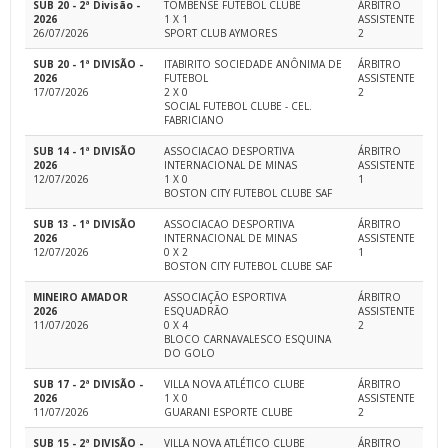
SUB 20 - 2ª Divisão -
TOMBENSE FUTEBOL CLUBE
ÁRBITRO
2026
1 X 1
ASSISTENTE
26/07/2026
SPORT CLUB AYMORES
2
SUB 20 - 1ª DIVISÃO -
ITABIRITO SOCIEDADE ANÔNIMA DE
ÁRBITRO
2026
FUTEBOL
ASSISTENTE
17/07/2026
2 X 0
2
SOCIAL FUTEBOL CLUBE - CEL.
FABRICIANO
SUB 14 - 1ª DIVISÃO
ASSOCIACAO DESPORTIVA
ÁRBITRO
2026
INTERNACIONAL DE MINAS
ASSISTENTE
12/07/2026
1 X 0
1
BOSTON CITY FUTEBOL CLUBE SAF
SUB 13 - 1ª DIVISÃO
ASSOCIACAO DESPORTIVA
ÁRBITRO
2026
INTERNACIONAL DE MINAS
ASSISTENTE
12/07/2026
0 X 2
1
BOSTON CITY FUTEBOL CLUBE SAF
MINEIRO AMADOR
ASSOCIAÇÃO ESPORTIVA
ÁRBITRO
2026
ESQUADRÃO
ASSISTENTE
11/07/2026
0 X 4
2
BLOCO CARNAVALESCO ESQUINA
DO GOLO
SUB 17 - 2ª DIVISÃO -
VILLA NOVA ATLÉTICO CLUBE
ÁRBITRO
2026
1 X 0
ASSISTENTE
11/07/2026
GUARANI ESPORTE CLUBE
2
SUB 15 - 2ª DIVISÃO -
VILLA NOVA ATLÉTICO CLUBE
ÁRBITRO