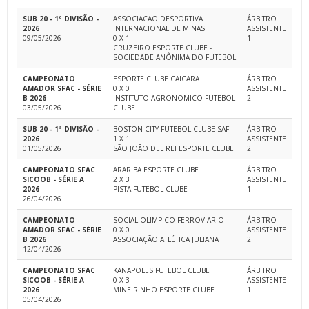
SUB 20 - 1ª DIVISÃO -
ASSOCIACAO DESPORTIVA
ÁRBITRO
2026
INTERNACIONAL DE MINAS
ASSISTENTE
09/05/2026
0 X 1
1
CRUZEIRO ESPORTE CLUBE -
SOCIEDADE ANÔNIMA DO FUTEBOL
CAMPEONATO
ESPORTE CLUBE CAICARA
ÁRBITRO
AMADOR SFAC - SÉRIE
0 X 0
ASSISTENTE
B 2026
INSTITUTO AGRONOMICO FUTEBOL
2
03/05/2026
CLUBE
SUB 20 - 1ª DIVISÃO -
BOSTON CITY FUTEBOL CLUBE SAF
ÁRBITRO
2026
1 X 1
ASSISTENTE
01/05/2026
SÃO JOÃO DEL REI ESPORTE CLUBE
2
CAMPEONATO SFAC
ARARIBA ESPORTE CLUBE
ÁRBITRO
SICOOB - SÉRIE A
2 X 3
ASSISTENTE
2026
PISTA FUTEBOL CLUBE
1
26/04/2026
CAMPEONATO
SOCIAL OLIMPICO FERROVIARIO
ÁRBITRO
AMADOR SFAC - SÉRIE
0 X 0
ASSISTENTE
B 2026
ASSOCIAÇÃO ATLÉTICA JULIANA
2
12/04/2026
CAMPEONATO SFAC
KANAPOLES FUTEBOL CLUBE
ÁRBITRO
SICOOB - SÉRIE A
0 X 3
ASSISTENTE
2026
MINEIRINHO ESPORTE CLUBE
1
05/04/2026