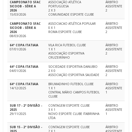
CAMPEONATO SFAC
ASSOCIAÇÃO ATLÉTICA
ÁRBITRO
SICOOB - SÉRIE A
PORTUGUESA
ASSISTENTE
2026
2 X 3
2
15/03/2026
COMUNIDADE ESPORTE CLUBE
CAMPEONATO SFAC
ASSOCIACAO ATLÉTICA POPULAR
ÁRBITRO
SICOOB - SÉRIE A
0 X 1
ASSISTENTE
2026
ROMA ESPORTE CLUBE
2
08/03/2026
64ª COPA ITATIAIA
VILA RICA FUTEBOL CLUBE
ÁRBITRO
07/01/2026
1 X 1
ASSISTENTE
ASSOCIAÇÃO ESPORTIVA
2
CRUZEIRINHO
64ª COPA ITATIAIA
SOCIEDADE ESPORTIVA DANUBIO
ÁRBITRO
04/01/2026
2 X 0
ASSISTENTE
ASSOCIAÇÃO ESPORTIVA SAUDADE
2
64ª COPA ITATIAIA
BRUMADINHO FUTEBOL CLUBE
ÁRBITRO
14/12/2025
1 X 1
ASSISTENTE
CENTRAL MÁRIO CAMPOS FUTEBOL
1
CLUBE
SUB 17 - 2ª DIVISÃO -
CONTAGEM ESPORTE CLUBE
ÁRBITRO
2025
3 X 1
ASSISTENTE
29/11/2025
NOVO ESPORTE CLUBE ITABIRINHA
1
LTDA
SUB 15 - 2ª DIVISÃO -
CONTAGEM ESPORTE CLUBE
ÁRBITRO
2025
2 X 1
ASSISTENTE