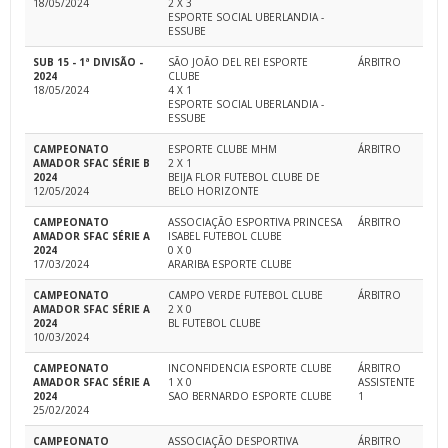
18/05/2024
2 X 3
ESPORTE SOCIAL UBERLANDIA -
ESSUBE
SUB 15 - 1ª DIVISÃO -
SÃO JOÃO DEL REI ESPORTE
ÁRBITRO
2024
CLUBE
18/05/2024
4 X 1
ESPORTE SOCIAL UBERLANDIA -
ESSUBE
CAMPEONATO
ESPORTE CLUBE MHM
ÁRBITRO
AMADOR SFAC SÉRIE B
2 X 1
2024
BEIJA FLOR FUTEBOL CLUBE DE
12/05/2024
BELO HORIZONTE
CAMPEONATO
ASSOCIAÇÃO ESPORTIVA PRINCESA
ÁRBITRO
AMADOR SFAC SÉRIE A
ISABEL FUTEBOL CLUBE
2024
0 X 0
17/03/2024
ARARIBA ESPORTE CLUBE
CAMPEONATO
CAMPO VERDE FUTEBOL CLUBE
ÁRBITRO
AMADOR SFAC SÉRIE A
2 X 0
2024
BL FUTEBOL CLUBE
10/03/2024
CAMPEONATO
INCONFIDENCIA ESPORTE CLUBE
ÁRBITRO
AMADOR SFAC SÉRIE A
1 X 0
ASSISTENTE
2024
SAO BERNARDO ESPORTE CLUBE
1
25/02/2024
CAMPEONATO
ASSOCIAÇÃO DESPORTIVA
ÁRBITRO