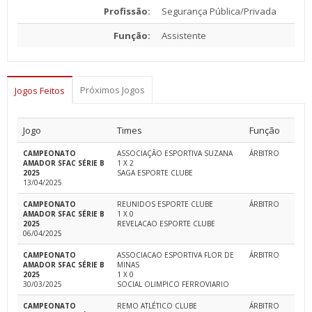
Profissão:
Segurança Pública/Privada
Função:
Assistente
Próximos Jogos
Jogos Feitos
Jogo
Times
Função
CAMPEONATO
ASSOCIAÇÃO ESPORTIVA SUZANA
ÁRBITRO
AMADOR SFAC SÉRIE B
1 X 2
2025
SAGA ESPORTE CLUBE
13/04/2025
CAMPEONATO
REUNIDOS ESPORTE CLUBE
ÁRBITRO
AMADOR SFAC SÉRIE B
1 X 0
2025
REVELACAO ESPORTE CLUBE
06/04/2025
CAMPEONATO
ASSOCIACAO ESPORTIVA FLOR DE
ÁRBITRO
AMADOR SFAC SÉRIE B
MINAS
2025
1 X 0
30/03/2025
SOCIAL OLIMPICO FERROVIARIO
CAMPEONATO
REMO ATLÉTICO CLUBE
ÁRBITRO