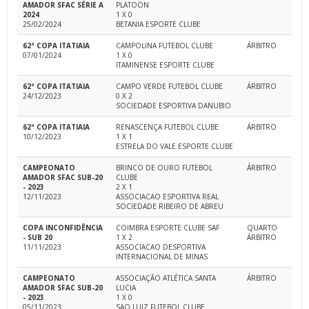
AMADOR SFAC SÉRIE A
PLATOON
2024
1 X 0
25/02/2024
BETANIA ESPORTE CLUBE
62ª COPA ITATIAIA
CAMPOLINA FUTEBOL CLUBE
ÁRBITRO
07/01/2024
1 X 0
ITAMINENSE ESPORTE CLUBE
62ª COPA ITATIAIA
CAMPO VERDE FUTEBOL CLUBE
ÁRBITRO
24/12/2023
0 X 2
SOCIEDADE ESPORTIVA DANUBIO
62ª COPA ITATIAIA
RENASCENÇA FUTEBOL CLUBE
ÁRBITRO
10/12/2023
1 X 1
ESTRELA DO VALE ESPORTE CLUBE
CAMPEONATO
BRINCO DE OURO FUTEBOL
ÁRBITRO
AMADOR SFAC SUB-20
CLUBE
- 2023
2 X 1
12/11/2023
ASSOCIACAO ESPORTIVA REAL
SOCIEDADE RIBEIRO DE ABREU
COPA INCONFIDÊNCIA
COIMBRA ESPORTE CLUBE SAF
QUARTO
- SUB 20
1 X 2
ÁRBITRO
11/11/2023
ASSOCIACAO DESPORTIVA
INTERNACIONAL DE MINAS
CAMPEONATO
ASSOCIAÇÃO ATLÉTICA SANTA
ÁRBITRO
AMADOR SFAC SUB-20
LUCIA
- 2023
1 X 0
05/11/2023
SAO LUIZ FUTEBOL CLUBE