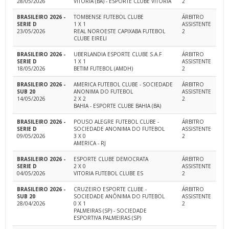
28/05/2026
VITORIA (BA) - ESPORTE CLUBE VITORIA
2
BRASILEIRO 2026 -
TOMBENSE FUTEBOL CLUBE
ÁRBITRO
SERIE D
1 X 1
ASSISTENTE
23/05/2026
REAL NOROESTE CAPIXABA FUTEBOL
2
CLUBE EIRELI
BRASILEIRO 2026 -
UBERLANDIA ESPORTE CLUBE S.A.F
ÁRBITRO
SERIE D
1 X 1
ASSISTENTE
18/05/2026
BETIM FUTEBOL (AMDH)
2
BRASILEIRO 2026 -
AMERICA FUTEBOL CLUBE - SOCIEDADE
ÁRBITRO
SUB 20
ANONIMA DO FUTEBOL
ASSISTENTE
14/05/2026
2 X 2
2
BAHIA - ESPORTE CLUBE BAHIA (BA)
BRASILEIRO 2026 -
POUSO ALEGRE FUTEBOL CLUBE -
ÁRBITRO
SERIE D
SOCIEDADE ANONIMA DO FUTEBOL
ASSISTENTE
09/05/2026
3 X 0
2
AMERICA - RJ
BRASILEIRO 2026 -
ESPORTE CLUBE DEMOCRATA
ÁRBITRO
SERIE D
2 X 0
ASSISTENTE
04/05/2026
VITORIA FUTEBOL CLUBE ES
2
BRASILEIRO 2026 -
CRUZEIRO ESPORTE CLUBE -
ÁRBITRO
SUB 20
SOCIEDADE ANÔNIMA DO FUTEBOL
ASSISTENTE
28/04/2026
0 X 1
2
PALMEIRAS (SP) - SOCIEDADE
ESPORTIVA PALMEIRAS (SP)