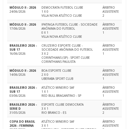
MÓDULO II - 2026
DEMOCRATA FUTEBOL CLUBE
ÁRBITRO
24/06/2026
1 X 0
ASSISTENTE
VILLA NOVA ATLÉTICO CLUBE
2
MÓDULO II - 2026
IPATINGA FUTEBOL CLUBE - SOCIEDADE
ÁRBITRO
17/06/2026
ANÔNIMA DO FUTEBOL
ASSISTENTE
0 X 1
1
VILLA NOVA ATLÉTICO CLUBE
BRASILEIRO 2026 -
CRUZEIRO ESPORTE CLUBE -
ÁRBITRO
SUB 17
SOCIEDADE ANÔNIMA DO FUTEBOL
ASSISTENTE
16/06/2026
3 X 2
1
CORINTHIANS (SP) - SPORT CLUBE
CORINTHIANS PAULISTA
MÓDULO II - 2026
BOA ESPORTE CLUBE
ÁRBITRO
14/06/2026
2 X 0
ASSISTENTE
UBERABA SPORT CLUB
1
BRASILEIRO 2026 -
ATLÉTICO MINEIRO SAF
ÁRBITRO
SUB 17
1 X 1
ASSISTENTE
03/06/2026
RED BULL BRAGANTINO - SP
1
BRASILEIRO 2026 -
ESPORTE CLUBE DEMOCRATA
ÁRBITRO
SERIE D
3 X 1
ASSISTENTE
31/05/2026
RIO BRANCO - ES
2
COPA DO BRASIL
ATLÉTICO MINEIRO SAF
ÁRBITRO
2026 - FEMININA
3 X 1
ASSISTENTE