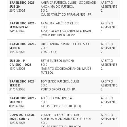
BRASILEIRO 2026 -
AMERICA FUTEBOL CLUBE - SOCIEDADE
ÁRBITRO
SUB 20
ANONIMA DO FUTEBOL
ASSISTENTE
26/04/2026
3 X 2
2
CLUBE ATHLÉTICO PARANAENSE - PR
BRASILEIRO 2026 -
ARAGUARI ATLÉTICO CLUBE
ÁRBITRO
FEMININO A3
0 X 2
ASSISTENTE
24/04/2026
ASSOCIACAO ESPORTIVA REALIDADE
1
JOVEM RIO PRETO-AERP
BRASILEIRO 2026 -
UBERLANDIA ESPORTE CLUBE S.A.F
ÁRBITRO
SERIE D
2 X 1
ASSISTENTE
18/04/2026
CRAC - GO
2
SUB 20 - 1ª
BETIM FUTEBOL (AMDH)
ÁRBITRO
DIVISÃO - 2026
3 X 0
ASSISTENTE
13/04/2026
ITABIRITO SOCIEDADE ANÔNIMA DE
2
FUTEBOL
BRASILEIRO 2026 -
TOMBENSE FUTEBOL CLUBE
ÁRBITRO
SERIE D
3 X 0
ASSISTENTE
11/04/2026
PORTO SPORT CLUB - BA
2
BRASILEIRO 2026 -
ATLÉTICO MINEIRO SAF
ÁRBITRO
SUB 20 B
1 X 0
ASSISTENTE
08/04/2026
GOIAS ESPORTE CLUBE (GO)
1
COPA DO BRASIL
CRUZEIRO ESPORTE CLUBE -
ÁRBITRO
2026 - SUB 17
SOCIEDADE ANÔNIMA DO FUTEBOL
ASSISTENTE
10/03/2026
3 X 0
2
GOIAS ESPORTE CLUBE (GO)