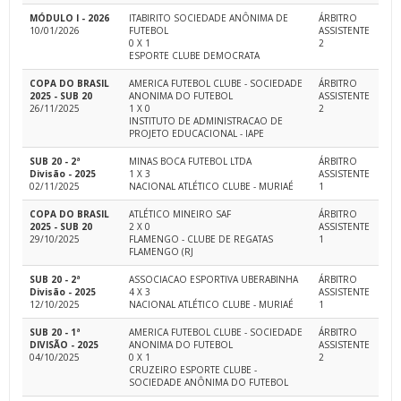
MÓDULO I - 2026
ITABIRITO SOCIEDADE ANÔNIMA DE
ÁRBITRO
10/01/2026
FUTEBOL
ASSISTENTE
0 X 1
2
ESPORTE CLUBE DEMOCRATA
COPA DO BRASIL
AMERICA FUTEBOL CLUBE - SOCIEDADE
ÁRBITRO
2025 - SUB 20
ANONIMA DO FUTEBOL
ASSISTENTE
26/11/2025
1 X 0
2
INSTITUTO DE ADMINISTRACAO DE
PROJETO EDUCACIONAL - IAPE
SUB 20 - 2ª
MINAS BOCA FUTEBOL LTDA
ÁRBITRO
Divisão - 2025
1 X 3
ASSISTENTE
02/11/2025
NACIONAL ATLÉTICO CLUBE - MURIAÉ
1
COPA DO BRASIL
ATLÉTICO MINEIRO SAF
ÁRBITRO
2025 - SUB 20
2 X 0
ASSISTENTE
29/10/2025
FLAMENGO - CLUBE DE REGATAS
1
FLAMENGO (RJ
SUB 20 - 2ª
ASSOCIACAO ESPORTIVA UBERABINHA
ÁRBITRO
Divisão - 2025
4 X 3
ASSISTENTE
12/10/2025
NACIONAL ATLÉTICO CLUBE - MURIAÉ
1
SUB 20 - 1ª
AMERICA FUTEBOL CLUBE - SOCIEDADE
ÁRBITRO
DIVISÃO - 2025
ANONIMA DO FUTEBOL
ASSISTENTE
04/10/2025
0 X 1
2
CRUZEIRO ESPORTE CLUBE -
SOCIEDADE ANÔNIMA DO FUTEBOL