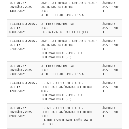
SUB 20 - 1ª
AMERICA FUTEBOL CLUBE - SOCIEDADE
ÁRBITRO
DIVISÃO - 2025
ANONIMA DO FUTEBOL
ASSISTENTE
14/09/2025
3 X 0
1
ATHLETIC CLUB ESPORTES S.A.F.
BRASILEIRO 2025 -
ATLÉTICO MINEIRO SAF
ÁRBITRO
SUB 17
3 X 0
ASSISTENTE
03/09/2025
FORTALEZA FUTEBOL CLUBE (CE)
1
BRASILEIRO 2025 -
AMERICA FUTEBOL CLUBE - SOCIEDADE
ÁRBITRO
SUB 17
ANONIMA DO FUTEBOL
ASSISTENTE
27/08/2025
2 X 3
1
INTERNACIONAL - SPORT CLUB
INTERNACIONAL (RS)
SUB 20 - 1ª
ATLÉTICO MINEIRO SAF
ÁRBITRO
DIVISÃO - 2025
2 X 3
ASSISTENTE
23/08/2025
ATHLETIC CLUB ESPORTES S.A.F.
1
BRASILEIRO 2025 -
CRUZEIRO ESPORTE CLUBE -
ÁRBITRO
SUB 17
SOCIEDADE ANÔNIMA DO FUTEBOL
ASSISTENTE
12/08/2025
0 X 2
1
INTERNACIONAL - SPORT CLUB
INTERNACIONAL (RS)
SUB 20 - 1ª
CRUZEIRO ESPORTE CLUBE -
ÁRBITRO
DIVISÃO - 2025
SOCIEDADE ANÔNIMA DO FUTEBOL
ASSISTENTE
09/08/2025
2 X 0
1
ITABIRITO SOCIEDADE ANÔNIMA DE
FUTEBOL