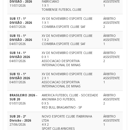
DIVISÃO - 2026
FABRICIANO
ASSISTENTE
11/07/2026
1 X 1
1
TOMBENSE FUTEBOL CLUBE
SUB 17 - 1ª
XV DE NOVEMBRO ESPORTE CLUBE
ÁRBITRO
DIVISÃO - 2026
1 X 1
ASSISTENTE
04/07/2026
COIMBRA ESPORTE CLUBE SAF
2
SUB 15 - 1ª
XV DE NOVEMBRO ESPORTE CLUBE
ÁRBITRO
DIVISÃO - 2026
1 X 2
ASSISTENTE
04/07/2026
COIMBRA ESPORTE CLUBE SAF
1
SUB 14 - 1ª
XV DE NOVEMBRO ESPORTE CLUBE
ÁRBITRO
DIVISÃO 2026
0 X 1
ASSISTENTE
04/07/2026
ASSOCIACAO DESPORTIVA
2
INTERNACIONAL DE MINAS
SUB 13 - 1ª
XV DE NOVEMBRO ESPORTE CLUBE
ÁRBITRO
DIVISÃO 2026
2 X 1
ASSISTENTE
04/07/2026
ASSOCIACAO DESPORTIVA
1
INTERNACIONAL DE MINAS
BRASILEIRO 2026 -
AMERICA FUTEBOL CLUBE - SOCIEDADE
ÁRBITRO
SUB 20
ANONIMA DO FUTEBOL
ASSISTENTE
01/07/2026
0 X 5
2
RED BULL BRAGANTINO - SP
SUB 20 - 2ª
NOVO ESPORTE CLUBE ITABIRINHA
ÁRBITRO
Divisão - 2026
LTDA
ASSISTENTE
27/06/2026
4 X 2
1
SPORT CLUB AYMORES