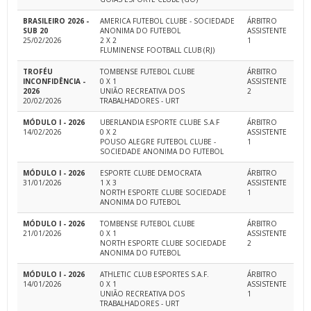
BRASILEIRO 2026 -
AMERICA FUTEBOL CLUBE - SOCIEDADE
ÁRBITRO
SUB 20
ANONIMA DO FUTEBOL
ASSISTENTE
25/02/2026
2 X 2
1
FLUMINENSE FOOTBALL CLUB (RJ)
TROFÉU
TOMBENSE FUTEBOL CLUBE
ÁRBITRO
INCONFIDÊNCIA -
0 X 1
ASSISTENTE
2026
UNIÃO RECREATIVA DOS
2
20/02/2026
TRABALHADORES - URT
MÓDULO I - 2026
UBERLANDIA ESPORTE CLUBE S.A.F
ÁRBITRO
14/02/2026
0 X 2
ASSISTENTE
POUSO ALEGRE FUTEBOL CLUBE -
1
SOCIEDADE ANONIMA DO FUTEBOL
MÓDULO I - 2026
ESPORTE CLUBE DEMOCRATA
ÁRBITRO
31/01/2026
1 X 3
ASSISTENTE
NORTH ESPORTE CLUBE SOCIEDADE
1
ANONIMA DO FUTEBOL
MÓDULO I - 2026
TOMBENSE FUTEBOL CLUBE
ÁRBITRO
21/01/2026
0 X 1
ASSISTENTE
NORTH ESPORTE CLUBE SOCIEDADE
2
ANONIMA DO FUTEBOL
MÓDULO I - 2026
ATHLETIC CLUB ESPORTES S.A.F.
ÁRBITRO
14/01/2026
0 X 1
ASSISTENTE
UNIÃO RECREATIVA DOS
1
TRABALHADORES - URT