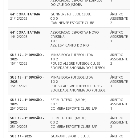
ASSOCIAÇÃO ESPORTIVA ESTRELA
1
DO VALE DO JATOBA
64ª COPA ITATIAIA
GUNNERS FUTEBOL CLUBE
ÁRBITRO
21/12/2025
0 X 0
ASSISTENTE
ITAMINENSE ESPORTE CLUBE
2
64ª COPA ITATIAIA
ASSOCIAÇAO ESPORTIVA NOVO
ÁRBITRO
14/12/2025
CRISTINA
ASSISTENTE
1 X 1
1
ASS. ESP. CANTO DO RIO
SUB 17 - 2ª DIVISÃO -
MINAS BOCA FUTEBOL LTDA
ÁRBITRO
2025
1 X 2
ASSISTENTE
15/11/2025
POUSO ALEGRE FUTEBOL CLUBE -
2
SOCIEDADE ANONIMA DO FUTEBOL
SUB 15 - 2ª DIVISÃO -
MINAS BOCA FUTEBOL LTDA
ÁRBITRO
2025
1 X 2
ASSISTENTE
15/11/2025
POUSO ALEGRE FUTEBOL CLUBE -
1
SOCIEDADE ANONIMA DO FUTEBOL
SUB 17 - 1ª DIVISÃO -
BETIM FUTEBOL (AMDH)
ÁRBITRO
2025
3 X 1
ASSISTENTE
25/10/2025
COIMBRA ESPORTE CLUBE SAF
1
SUB 15 - 1ª DIVISÃO -
BETIM FUTEBOL (AMDH)
ÁRBITRO
2025
0 X 2
ASSISTENTE
25/10/2025
COIMBRA ESPORTE CLUBE SAF
2
SUB 14 - 2025
GUARANI ESPORTE CLUBE
ÁRBITRO