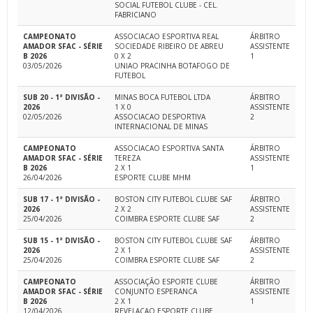
SOCIAL FUTEBOL CLUBE - CEL.
FABRICIANO
CAMPEONATO
ASSOCIACAO ESPORTIVA REAL
ÁRBITRO
AMADOR SFAC - SÉRIE
SOCIEDADE RIBEIRO DE ABREU
ASSISTENTE
B 2026
0 X 2
1
03/05/2026
UNIAO PRACINHA BOTAFOGO DE
FUTEBOL
SUB 20 - 1ª DIVISÃO -
MINAS BOCA FUTEBOL LTDA
ÁRBITRO
2026
1 X 0
ASSISTENTE
02/05/2026
ASSOCIACAO DESPORTIVA
2
INTERNACIONAL DE MINAS
CAMPEONATO
ASSOCIACAO ESPORTIVA SANTA
ÁRBITRO
AMADOR SFAC - SÉRIE
TEREZA
ASSISTENTE
B 2026
2 X 1
1
26/04/2026
ESPORTE CLUBE MHM
SUB 17 - 1ª DIVISÃO -
BOSTON CITY FUTEBOL CLUBE SAF
ÁRBITRO
2026
2 X 2
ASSISTENTE
25/04/2026
COIMBRA ESPORTE CLUBE SAF
2
SUB 15 - 1ª DIVISÃO -
BOSTON CITY FUTEBOL CLUBE SAF
ÁRBITRO
2026
2 X 1
ASSISTENTE
25/04/2026
COIMBRA ESPORTE CLUBE SAF
2
CAMPEONATO
ASSOCIAÇÃO ESPORTE CLUBE
ÁRBITRO
AMADOR SFAC - SÉRIE
CONJUNTO ESPERANCA
ASSISTENTE
B 2026
2 X 1
1
12/04/2026
REVELACAO ESPORTE CLUBE