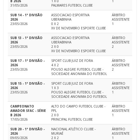
B 2026
1 X 0
1
31/05/2026
PALMARES FUTEBOL CLUBE
SUB 14 - 1ª DIVISÃO
ASSOCIACAO ESPORTIVA
ÁRBITRO
2026
UBERABINHA
ASSISTENTE
23/05/2026
0 X 2
1
XV DE NOVEMBRO ESPORTE CLUBE
SUB 13 - 1ª DIVISÃO
ASSOCIACAO ESPORTIVA
ÁRBITRO
2026
UBERABINHA
ASSISTENTE
23/05/2026
2 X 0
2
XV DE NOVEMBRO ESPORTE CLUBE
SUB 17 - 1ª DIVISÃO -
SPORT CLUB JUIZ DE FORA
ÁRBITRO
2026
4 X 2
ASSISTENTE
23/05/2026
POUSO ALEGRE FUTEBOL CLUBE -
2
SOCIEDADE ANONIMA DO FUTEBOL
SUB 15 - 1ª DIVISÃO -
SPORT CLUB JUIZ DE FORA
ÁRBITRO
2026
1 X 3
ASSISTENTE
23/05/2026
POUSO ALEGRE FUTEBOL CLUBE -
1
SOCIEDADE ANONIMA DO FUTEBOL
CAMPEONATO
ALTO DO CAMPO FUTEBOL CLUBE -
ÁRBITRO
AMADOR SFAC - SÉRIE
PPL
ASSISTENTE
B 2026
2 X 0
1
17/05/2026
PRINCIPAL FUTEBOL CLUBE
SUB 20 - 1ª DIVISÃO -
NACIONAL ATLÉTICO CLUBE -
ÁRBITRO
2026
MURIAÉ
ASSISTENTE
09/05/2026
2 X 2
1