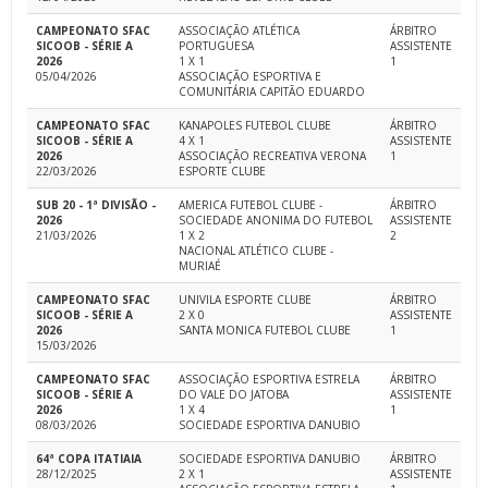
CAMPEONATO SFAC
ASSOCIAÇÃO ATLÉTICA
ÁRBITRO
SICOOB - SÉRIE A
PORTUGUESA
ASSISTENTE
2026
1 X 1
1
05/04/2026
ASSOCIAÇÃO ESPORTIVA E
COMUNITÁRIA CAPITÃO EDUARDO
CAMPEONATO SFAC
KANAPOLES FUTEBOL CLUBE
ÁRBITRO
SICOOB - SÉRIE A
4 X 1
ASSISTENTE
2026
ASSOCIAÇÃO RECREATIVA VERONA
1
22/03/2026
ESPORTE CLUBE
SUB 20 - 1ª DIVISÃO -
AMERICA FUTEBOL CLUBE -
ÁRBITRO
2026
SOCIEDADE ANONIMA DO FUTEBOL
ASSISTENTE
21/03/2026
1 X 2
2
NACIONAL ATLÉTICO CLUBE -
MURIAÉ
CAMPEONATO SFAC
UNIVILA ESPORTE CLUBE
ÁRBITRO
SICOOB - SÉRIE A
2 X 0
ASSISTENTE
2026
SANTA MONICA FUTEBOL CLUBE
1
15/03/2026
CAMPEONATO SFAC
ASSOCIAÇÃO ESPORTIVA ESTRELA
ÁRBITRO
SICOOB - SÉRIE A
DO VALE DO JATOBA
ASSISTENTE
2026
1 X 4
1
08/03/2026
SOCIEDADE ESPORTIVA DANUBIO
64ª COPA ITATIAIA
SOCIEDADE ESPORTIVA DANUBIO
ÁRBITRO
28/12/2025
2 X 1
ASSISTENTE