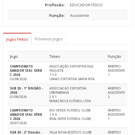
Profissão:
EDUCADOR FÍSICO
Função:
Assistente
Próximos Jogos
Jogos Feitos
Jogo
Times
Função
CAMPEONATO
ASSOCIAÇÃO ESPORTIVA VILA
ÁRBITRO
AMADOR SFAC SÉRIE
PAQUETÁ
ASSISTENTE
C 2026
1 X 0
1
02/08/2026
UNIAO ESPORTIVA SANTA RITA
SUB 20 - 1ª DIVISÃO -
ASSOCIACAO ESPORTIVA
ÁRBITRO
2026
UBERABINHA
ASSISTENTE
01/08/2026
2 X 1
2
MINAS BOCA FUTEBOL LTDA
CAMPEONATO
RIO VERDE FUTEBOL CLUBE
ÁRBITRO
AMADOR SFAC SÉRIE
1 X 4
ASSISTENTE
C 2026
REAL INTER FUTEBOL CLUBE
1
26/07/2026
SUB 20 - 2ª Divisão -
VILLA NOVA ATLÉTICO CLUBE
ÁRBITRO