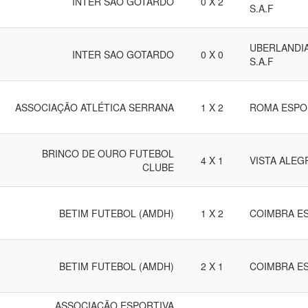
INTER SAO GOTARDO
0 X 2
S.A.F
UBERLANDI
INTER SAO GOTARDO
0 X 0
S.A.F
ASSOCIAÇÃO ATLÉTICA SERRANA
1 X 2
ROMA ESPO
BRINCO DE OURO FUTEBOL
4 X 1
VISTA ALEG
CLUBE
BETIM FUTEBOL (AMDH)
1 X 2
COIMBRA E
BETIM FUTEBOL (AMDH)
2 X 1
COIMBRA E
ASSOCIAÇÃO ESPORTIVA