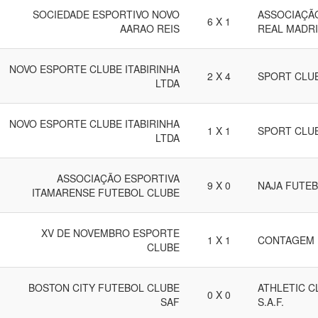
SOCIEDADE ESPORTIVO NOVO
ASSOCIAÇÃ
6 X 1
AARAO REIS
REAL MADR
NOVO ESPORTE CLUBE ITABIRINHA
2 X 4
SPORT CLUB
LTDA
NOVO ESPORTE CLUBE ITABIRINHA
1 X 1
SPORT CLUB
LTDA
ASSOCIAÇÃO ESPORTIVA
9 X 0
NAJA FUTE
ITAMARENSE FUTEBOL CLUBE
XV DE NOVEMBRO ESPORTE
1 X 1
CONTAGEM 
CLUBE
BOSTON CITY FUTEBOL CLUBE
ATHLETIC C
0 X 0
SAF
S.A.F.