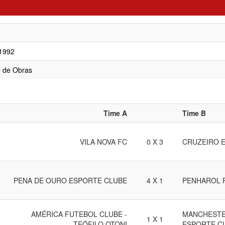
/1992
 de Obras
Time A
Time B
VILA NOVA FC
0 X 3
CRUZEIRO 
PENA DE OURO ESPORTE CLUBE
4 X 1
PENHAROL 
AMÉRICA FUTEBOL CLUBE -
MANCHESTE
1 X 1
TEÓFILO OTONI
ESPORTE C