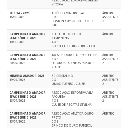
ASSOCIACAO ESPORTIVA JARDIM
VITORIA
SUB 14 - 2025
ATLÉTICO MINEIRO SAF
ÁRBITRO
16/08/2025
6 X 0
ASSISTENTE
BOSTON CITY FUTEBOL CLUBE
1
SAF
CAMPEONATO AMADOR
CLUBE DE DESPORTO
ÁRBITRO
SFAC SÉRIE C 2025
CAMPINENSE
10/08/2025
4 X 1
SPORT CLUBE BARREIRO - ECB
CAMPEONATO AMADOR
TACA DE OURO FUTEBOL CLUBE
ÁRBITRO
SFAC SÉRIE C 2025
1 X 5
ASSISTENTE
20/07/2025
FUTUROS TALENTOS ESPORTE
2
CLUBE
MINEIRO AMADOR 2025
EC CRISTALINO
ÁRBITRO
19/07/2025
2 X 1
ASSISTENTE
UNIAO FUTEBOL CLUBE
2
CAMPEONATO AMADOR
ASSOCIAÇÃO ESPORTIVA VILA
ÁRBITRO
SFAC SÉRIE C 2025
PAQUETÁ
ASSISTENTE
13/07/2025
1 X 3
2
CLUBE DE REGATAS SEVILHA
CAMPEONATO AMADOR
ASSOCIAÇÃO ATLÉTICA OURO
ÁRBITRO
SFAC SÉRIE C 2025
PRETO
13/07/2025
0 X 9
BRINCO DE OURO FUTEBOL