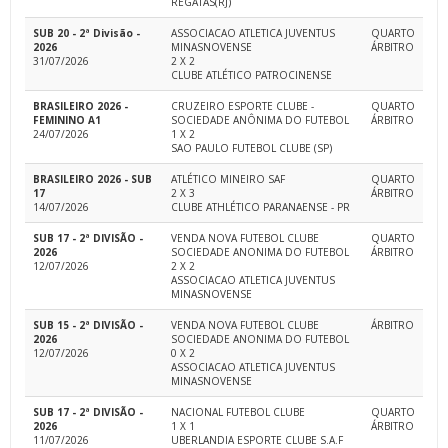
REGATAS(RJ)
SUB 20 - 2ª Divisão -
ASSOCIACAO ATLETICA JUVENTUS
QUARTO
2026
MINASNOVENSE
ÁRBITRO
31/07/2026
2 X 2
CLUBE ATLÉTICO PATROCINENSE
BRASILEIRO 2026 -
CRUZEIRO ESPORTE CLUBE -
QUARTO
FEMININO A1
SOCIEDADE ANÔNIMA DO FUTEBOL
ÁRBITRO
24/07/2026
1 X 2
SAO PAULO FUTEBOL CLUBE (SP)
BRASILEIRO 2026 - SUB
ATLÉTICO MINEIRO SAF
QUARTO
17
2 X 3
ÁRBITRO
14/07/2026
CLUBE ATHLÉTICO PARANAENSE - PR
SUB 17 - 2ª DIVISÃO -
VENDA NOVA FUTEBOL CLUBE
QUARTO
2026
SOCIEDADE ANONIMA DO FUTEBOL
ÁRBITRO
12/07/2026
2 X 2
ASSOCIACAO ATLETICA JUVENTUS
MINASNOVENSE
SUB 15 - 2ª DIVISÃO -
VENDA NOVA FUTEBOL CLUBE
ÁRBITRO
2026
SOCIEDADE ANONIMA DO FUTEBOL
12/07/2026
0 X 2
ASSOCIACAO ATLETICA JUVENTUS
MINASNOVENSE
SUB 17 - 2ª DIVISÃO -
NACIONAL FUTEBOL CLUBE
QUARTO
2026
1 X 1
ÁRBITRO
11/07/2026
UBERLANDIA ESPORTE CLUBE S.A.F