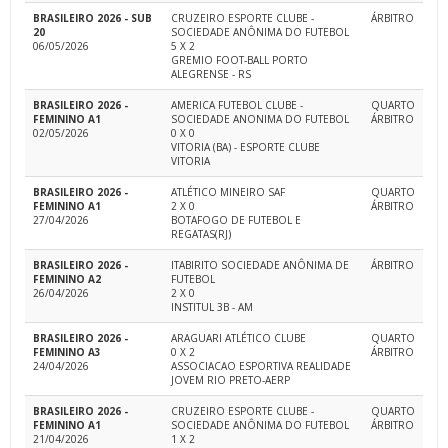
BRASILEIRO 2026 - SUB
CRUZEIRO ESPORTE CLUBE -
ÁRBITRO
20
SOCIEDADE ANÔNIMA DO FUTEBOL
06/05/2026
5 X 2
GREMIO FOOT-BALL PORTO
ALEGRENSE - RS
BRASILEIRO 2026 -
AMERICA FUTEBOL CLUBE -
QUARTO
FEMININO A1
SOCIEDADE ANONIMA DO FUTEBOL
ÁRBITRO
02/05/2026
0 X 0
VITORIA (BA) - ESPORTE CLUBE
VITORIA
BRASILEIRO 2026 -
ATLÉTICO MINEIRO SAF
QUARTO
FEMININO A1
2 X 0
ÁRBITRO
27/04/2026
BOTAFOGO DE FUTEBOL E
REGATAS(RJ)
BRASILEIRO 2026 -
ITABIRITO SOCIEDADE ANÔNIMA DE
ÁRBITRO
FEMININO A2
FUTEBOL
26/04/2026
2 X 0
INSTITUL 3B - AM
BRASILEIRO 2026 -
ARAGUARI ATLÉTICO CLUBE
QUARTO
FEMININO A3
0 X 2
ÁRBITRO
24/04/2026
ASSOCIACAO ESPORTIVA REALIDADE
JOVEM RIO PRETO-AERP
BRASILEIRO 2026 -
CRUZEIRO ESPORTE CLUBE -
QUARTO
FEMININO A1
SOCIEDADE ANÔNIMA DO FUTEBOL
ÁRBITRO
21/04/2026
1 X 2