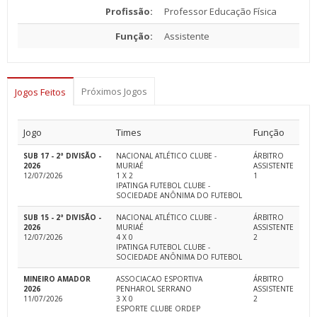
Profissão:
Professor Educação Física
Função:
Assistente
Próximos Jogos
Jogos Feitos
Jogo
Times
Função
SUB 17 - 2ª DIVISÃO -
NACIONAL ATLÉTICO CLUBE -
ÁRBITRO
2026
MURIAÉ
ASSISTENTE
12/07/2026
1 X 2
1
IPATINGA FUTEBOL CLUBE -
SOCIEDADE ANÔNIMA DO FUTEBOL
SUB 15 - 2ª DIVISÃO -
NACIONAL ATLÉTICO CLUBE -
ÁRBITRO
2026
MURIAÉ
ASSISTENTE
12/07/2026
4 X 0
2
IPATINGA FUTEBOL CLUBE -
SOCIEDADE ANÔNIMA DO FUTEBOL
MINEIRO AMADOR
ASSOCIACAO ESPORTIVA
ÁRBITRO
2026
PENHAROL SERRANO
ASSISTENTE
11/07/2026
3 X 0
2
ESPORTE CLUBE ORDEP