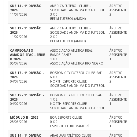
SUB 14 - 1ª DIVISÃO
AMERICA FUTEBOL CLUBE -
ÁRBITRO
2026
SOCIEDADE ANONIMA DO FUTEBOL
ASSISTENTE
11/07/2026
3 X 0
2
BETIM FUTEBOL (AMDH)
SUB 13 - 1ª DIVISÃO
AMERICA FUTEBOL CLUBE -
ÁRBITRO
2026
SOCIEDADE ANONIMA DO FUTEBOL
ASSISTENTE
11/07/2026
2 X 0
1
BETIM FUTEBOL (AMDH)
CAMPEONATO
ASSOCIACAO ATLETICA REAL
ÁRBITRO
AMADOR SFAC - SÉRIE
BANDEIRANTE
ASSISTENTE
B 2026
1 X 1
1
05/07/2026
ASSOCIAÇÃO ATLÉTICA RIO NEGRO
SUB 17 - 1ª DIVISÃO -
BOSTON CITY FUTEBOL CLUBE SAF
ÁRBITRO
2026
6 X 1
ASSISTENTE
04/07/2026
NORTH ESPORTE CLUBE
2
SOCIEDADE ANONIMA DO FUTEBOL
SUB 15 - 1ª DIVISÃO -
BOSTON CITY FUTEBOL CLUBE SAF
ÁRBITRO
2026
1 X 2
ASSISTENTE
04/07/2026
NORTH ESPORTE CLUBE
1
SOCIEDADE ANONIMA DO FUTEBOL
MÓDULO II - 2026
BOA ESPORTE CLUBE
ÁRBITRO
28/06/2026
0 X 0
ASSISTENTE
ESPORTE CLUBE MAMORÉ
1
SUB 14 - 1ª DIVISÃO
ARAGUARI ATLÉTICO CLUBE
ÁRBITRO