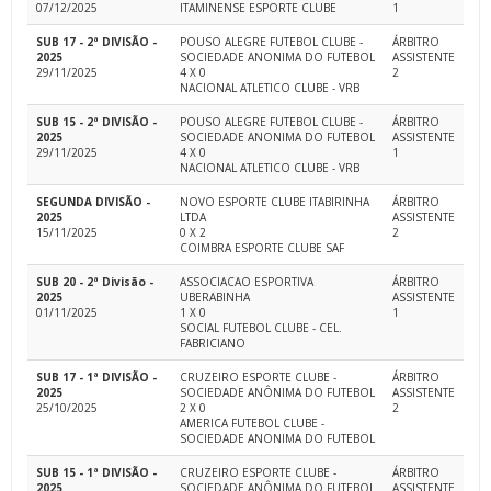
07/12/2025
ITAMINENSE ESPORTE CLUBE
1
SUB 17 - 2ª DIVISÃO -
POUSO ALEGRE FUTEBOL CLUBE -
ÁRBITRO
2025
SOCIEDADE ANONIMA DO FUTEBOL
ASSISTENTE
29/11/2025
4 X 0
2
NACIONAL ATLETICO CLUBE - VRB
SUB 15 - 2ª DIVISÃO -
POUSO ALEGRE FUTEBOL CLUBE -
ÁRBITRO
2025
SOCIEDADE ANONIMA DO FUTEBOL
ASSISTENTE
29/11/2025
4 X 0
1
NACIONAL ATLETICO CLUBE - VRB
SEGUNDA DIVISÃO -
NOVO ESPORTE CLUBE ITABIRINHA
ÁRBITRO
2025
LTDA
ASSISTENTE
15/11/2025
0 X 2
2
COIMBRA ESPORTE CLUBE SAF
SUB 20 - 2ª Divisão -
ASSOCIACAO ESPORTIVA
ÁRBITRO
2025
UBERABINHA
ASSISTENTE
01/11/2025
1 X 0
1
SOCIAL FUTEBOL CLUBE - CEL.
FABRICIANO
SUB 17 - 1ª DIVISÃO -
CRUZEIRO ESPORTE CLUBE -
ÁRBITRO
2025
SOCIEDADE ANÔNIMA DO FUTEBOL
ASSISTENTE
25/10/2025
2 X 0
2
AMERICA FUTEBOL CLUBE -
SOCIEDADE ANONIMA DO FUTEBOL
SUB 15 - 1ª DIVISÃO -
CRUZEIRO ESPORTE CLUBE -
ÁRBITRO
2025
SOCIEDADE ANÔNIMA DO FUTEBOL
ASSISTENTE