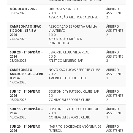
MÓDULO II - 2026
UBERABA SPORT CLUB
ÁRBITRO
30/05/2026
2 X 0
ASSISTENTE
ASSOCIAÇÃO ATLETICA CALDENSE
2
CAMPEONATO SFAC
ASSOCIAÇÃO ESPORTIVA FAMILIA
ÁRBITRO
SICOOB - SÉRIE A
VILA TREVO
ASSISTENTE
2026
1 X 0
2
24/05/2026
ASSOCIAÇÃO ATLÉTICA
PORTUGUESA
SUB 20 - 1ª DIVISÃO -
ESPORTE CLUBE VILLA REAL
ÁRBITRO
2026
0 X 5
ASSISTENTE
23/05/2026
ATLÉTICO MINEIRO SAF
2
CAMPEONATO
NOVO SAO LUCAS ESPORTE CLUBE
ÁRBITRO
AMADOR SFAC - SÉRIE
2 X 2
ASSISTENTE
B 2026
AMERICO FUTEBOL CLUBE
1
17/05/2026
SUB 17 - 1ª DIVISÃO -
BOSTON CITY FUTEBOL CLUBE SAF
ÁRBITRO
2026
2 X 1
ASSISTENTE
16/05/2026
CONTAGEM ESPORTE CLUBE
2
SUB 15 - 1ª DIVISÃO -
BOSTON CITY FUTEBOL CLUBE SAF
ÁRBITRO
2026
2 X 0
ASSISTENTE
16/05/2026
CONTAGEM ESPORTE CLUBE
1
SUB 20 - 1ª DIVISÃO -
ITABIRITO SOCIEDADE ANÔNIMA DE
ÁRBITRO
2026
FUTEBOL
ASSISTENTE