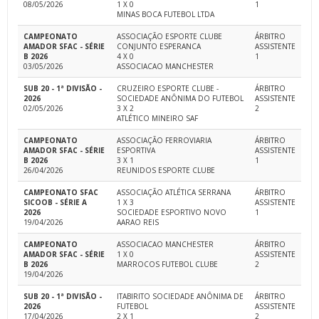
08/05/2026
1 X 0
1
MINAS BOCA FUTEBOL LTDA
CAMPEONATO
ASSOCIAÇÃO ESPORTE CLUBE
ÁRBITRO
AMADOR SFAC - SÉRIE
CONJUNTO ESPERANCA
ASSISTENTE
B 2026
4 X 0
1
03/05/2026
ASSOCIACAO MANCHESTER
SUB 20 - 1ª DIVISÃO -
CRUZEIRO ESPORTE CLUBE -
ÁRBITRO
2026
SOCIEDADE ANÔNIMA DO FUTEBOL
ASSISTENTE
02/05/2026
3 X 2
2
ATLÉTICO MINEIRO SAF
CAMPEONATO
ASSOCIAÇÃO FERROVIARIA
ÁRBITRO
AMADOR SFAC - SÉRIE
ESPORTIVA
ASSISTENTE
B 2026
3 X 1
1
26/04/2026
REUNIDOS ESPORTE CLUBE
CAMPEONATO SFAC
ASSOCIAÇÃO ATLÉTICA SERRANA
ÁRBITRO
SICOOB - SÉRIE A
1 X 3
ASSISTENTE
2026
SOCIEDADE ESPORTIVO NOVO
1
19/04/2026
AARAO REIS
CAMPEONATO
ASSOCIACAO MANCHESTER
ÁRBITRO
AMADOR SFAC - SÉRIE
1 X 0
ASSISTENTE
B 2026
MARROCOS FUTEBOL CLUBE
2
19/04/2026
SUB 20 - 1ª DIVISÃO -
ITABIRITO SOCIEDADE ANÔNIMA DE
ÁRBITRO
2026
FUTEBOL
ASSISTENTE
17/04/2026
2 X 1
2