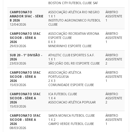
BOSTON CITY FUTEBOL CLUBE SAF
CAMPEONATO
ASSOCIAÇÃO ATLÉTICA RIO NEGRO
ÁRBITRO
AMADOR SFAC - SÉRIE
1 X 1
ASSISTENTE
B 2026
INSTITUTO AGRONOMICO FUTEBOL
1
12/04/2026
CLUBE
CAMPEONATO SFAC
ASSOCIAÇÃO RECREATIVA VERONA
ÁRBITRO
SICOOB - SÉRIE A
ESPORTE CLUBE
ASSISTENTE
2026
0 X 3
1
29/03/2026
MINEIRINHO ESPORTE CLUBE
SUB 20 - 1ª DIVISÃO -
ATHLETIC CLUB ESPORTES S.A.F.
ÁRBITRO
2026
1 X 1
ASSISTENTE
23/03/2026
SÃO JOÃO DEL REI ESPORTE CLUBE
2
CAMPEONATO SFAC
ASSOCIAÇÃO ATLÉTICA
ÁRBITRO
SICOOB - SÉRIE A
PORTUGUESA
ASSISTENTE
2026
2 X 3
1
15/03/2026
COMUNIDADE ESPORTE CLUBE
CAMPEONATO SFAC
ICA FUTEBOL CLUBE
ÁRBITRO
SICOOB - SÉRIE A
1 X 4
ASSISTENTE
2026
ASSOCIACAO ATLÉTICA POPULAR
2
15/03/2026
CAMPEONATO SFAC
SANTA MONICA FUTEBOL CLUBE
ÁRBITRO
SICOOB - SÉRIE A
1 X 2
ASSISTENTE
2026
CAMPO VERDE FUTEBOL CLUBE
1
08/03/2026