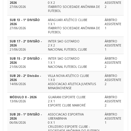
2026
0 X 2
ASSISTENTE
27/06/2026
ITABIRITO SOCIEDADE ANÔNIMA DE
2
FUTEBOL
SUB 13 - 1ª DIVISÃO
ARAGUARI ATLÉTICO CLUBE
ÁRBITRO
2026
1 X 1
ASSISTENTE
27/06/2026
ITABIRITO SOCIEDADE ANÔNIMA DE
1
FUTEBOL
SUB 17 - 2ª DIVISÃO -
INTER SAO GOTARDO
ÁRBITRO
2026
2 X 2
ASSISTENTE
21/06/2026
NACIONAL FUTEBOL CLUBE
1
SUB 15 - 2ª DIVISÃO -
INTER SAO GOTARDO
ÁRBITRO
2026
1 X 1
ASSISTENTE
21/06/2026
NACIONAL FUTEBOL CLUBE
2
SUB 20 - 2ª Divisão -
VILLA NOVA ATLÉTICO CLUBE
ÁRBITRO
2026
1 X 0
ASSISTENTE
14/06/2026
ASSOCIACAO ATLETICA JUVENTUS
2
MINASNOVENSE
MÓDULO II - 2026
GUARANI ESPORTE CLUBE
ÁRBITRO
13/06/2026
2 X 1
ASSISTENTE
ESPORTE CLUBE MAMORÉ
2
SUB 20 - 1ª DIVISÃO -
ASSOCIACAO ESPORTIVA
ÁRBITRO
2026
UBERABINHA
ASSISTENTE
06/06/2026
0 X 1
1
CRUZEIRO ESPORTE CLUBE -
SOCIEDADE ANÔNIMA DO FUTEBOL