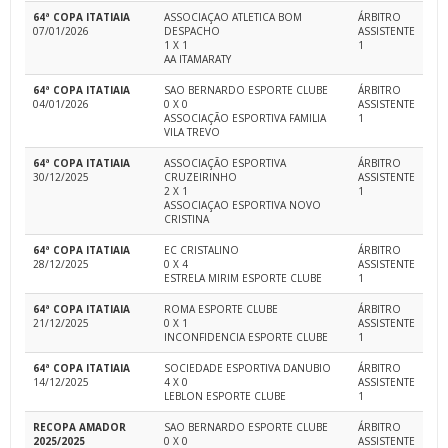
64ª COPA ITATIAIA
ASSOCIAÇAO ATLETICA BOM
ÁRBITRO
07/01/2026
DESPACHO
ASSISTENTE
1 X 1
1
AA ITAMARATY
64ª COPA ITATIAIA
SAO BERNARDO ESPORTE CLUBE
ÁRBITRO
04/01/2026
0 X 0
ASSISTENTE
ASSOCIAÇÃO ESPORTIVA FAMILIA
1
VILA TREVO
64ª COPA ITATIAIA
ASSOCIAÇÃO ESPORTIVA
ÁRBITRO
30/12/2025
CRUZEIRINHO
ASSISTENTE
2 X 1
1
ASSOCIAÇAO ESPORTIVA NOVO
CRISTINA
64ª COPA ITATIAIA
EC CRISTALINO
ÁRBITRO
28/12/2025
0 X 4
ASSISTENTE
ESTRELA MIRIM ESPORTE CLUBE
1
64ª COPA ITATIAIA
ROMA ESPORTE CLUBE
ÁRBITRO
21/12/2025
0 X 1
ASSISTENTE
INCONFIDENCIA ESPORTE CLUBE
1
64ª COPA ITATIAIA
SOCIEDADE ESPORTIVA DANUBIO
ÁRBITRO
14/12/2025
4 X 0
ASSISTENTE
LEBLON ESPORTE CLUBE
1
RECOPA AMADOR
SAO BERNARDO ESPORTE CLUBE
ÁRBITRO
2025/2025
0 X 0
ASSISTENTE