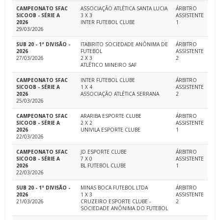
CAMPEONATO SFAC
ASSOCIAÇÃO ATLÉTICA SANTA LUCIA
ÁRBITRO
SICOOB - SÉRIE A
3 X 3
ASSISTENTE
2026
INTER FUTEBOL CLUBE
1
29/03/2026
SUB 20 - 1ª DIVISÃO -
ITABIRITO SOCIEDADE ANÔNIMA DE
ÁRBITRO
2026
FUTEBOL
ASSISTENTE
27/03/2026
2 X 3
2
ATLÉTICO MINEIRO SAF
CAMPEONATO SFAC
INTER FUTEBOL CLUBE
ÁRBITRO
SICOOB - SÉRIE A
1 X 4
ASSISTENTE
2026
ASSOCIAÇÃO ATLÉTICA SERRANA
2
25/03/2026
CAMPEONATO SFAC
ARARIBA ESPORTE CLUBE
ÁRBITRO
SICOOB - SÉRIE A
2 X 2
ASSISTENTE
2026
UNIVILA ESPORTE CLUBE
1
22/03/2026
CAMPEONATO SFAC
JD ESPORTE CLUBE
ÁRBITRO
SICOOB - SÉRIE A
7 X 0
ASSISTENTE
2026
BL FUTEBOL CLUBE
1
22/03/2026
SUB 20 - 1ª DIVISÃO -
MINAS BOCA FUTEBOL LTDA
ÁRBITRO
2026
1 X 3
ASSISTENTE
21/03/2026
CRUZEIRO ESPORTE CLUBE -
2
SOCIEDADE ANÔNIMA DO FUTEBOL