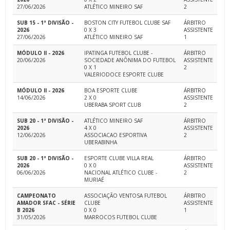
27/06/2026
ATLÉTICO MINEIRO SAF
2
SUB 15 - 1ª DIVISÃO -
BOSTON CITY FUTEBOL CLUBE SAF
ÁRBITRO
2026
0 X 3
ASSISTENTE
27/06/2026
ATLÉTICO MINEIRO SAF
1
MÓDULO II - 2026
IPATINGA FUTEBOL CLUBE -
ÁRBITRO
20/06/2026
SOCIEDADE ANÔNIMA DO FUTEBOL
ASSISTENTE
0 X 1
2
VALERIODOCE ESPORTE CLUBE
MÓDULO II - 2026
BOA ESPORTE CLUBE
ÁRBITRO
14/06/2026
2 X 0
ASSISTENTE
UBERABA SPORT CLUB
2
SUB 20 - 1ª DIVISÃO -
ATLÉTICO MINEIRO SAF
ÁRBITRO
2026
4 X 0
ASSISTENTE
12/06/2026
ASSOCIACAO ESPORTIVA
2
UBERABINHA
SUB 20 - 1ª DIVISÃO -
ESPORTE CLUBE VILLA REAL
ÁRBITRO
2026
0 X 0
ASSISTENTE
06/06/2026
NACIONAL ATLÉTICO CLUBE -
2
MURIAÉ
CAMPEONATO
ASSOCIAÇÃO VENTOSA FUTEBOL
ÁRBITRO
AMADOR SFAC - SÉRIE
CLUBE
ASSISTENTE
B 2026
0 X 0
1
31/05/2026
MARROCOS FUTEBOL CLUBE