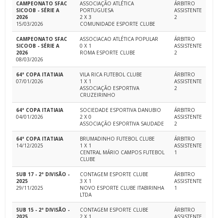
CAMPEONATO SFAC
ASSOCIAÇÃO ATLÉTICA
ÁRBITRO
SICOOB - SÉRIE A
PORTUGUESA
ASSISTENTE
2026
2 X 3
2
15/03/2026
COMUNIDADE ESPORTE CLUBE
CAMPEONATO SFAC
ASSOCIACAO ATLÉTICA POPULAR
ÁRBITRO
SICOOB - SÉRIE A
0 X 1
ASSISTENTE
2026
ROMA ESPORTE CLUBE
2
08/03/2026
64ª COPA ITATIAIA
VILA RICA FUTEBOL CLUBE
ÁRBITRO
07/01/2026
1 X 1
ASSISTENTE
ASSOCIAÇÃO ESPORTIVA
2
CRUZEIRINHO
64ª COPA ITATIAIA
SOCIEDADE ESPORTIVA DANUBIO
ÁRBITRO
04/01/2026
2 X 0
ASSISTENTE
ASSOCIAÇÃO ESPORTIVA SAUDADE
2
64ª COPA ITATIAIA
BRUMADINHO FUTEBOL CLUBE
ÁRBITRO
14/12/2025
1 X 1
ASSISTENTE
CENTRAL MÁRIO CAMPOS FUTEBOL
1
CLUBE
SUB 17 - 2ª DIVISÃO -
CONTAGEM ESPORTE CLUBE
ÁRBITRO
2025
3 X 1
ASSISTENTE
29/11/2025
NOVO ESPORTE CLUBE ITABIRINHA
1
LTDA
SUB 15 - 2ª DIVISÃO -
CONTAGEM ESPORTE CLUBE
ÁRBITRO
2025
2 X 1
ASSISTENTE