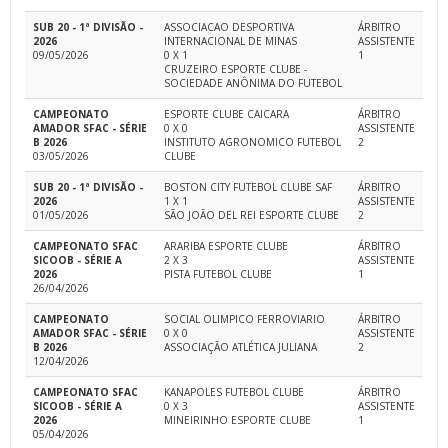
SUB 20 - 1ª DIVISÃO -
ASSOCIACAO DESPORTIVA
ÁRBITRO
2026
INTERNACIONAL DE MINAS
ASSISTENTE
09/05/2026
0 X 1
1
CRUZEIRO ESPORTE CLUBE -
SOCIEDADE ANÔNIMA DO FUTEBOL
CAMPEONATO
ESPORTE CLUBE CAICARA
ÁRBITRO
AMADOR SFAC - SÉRIE
0 X 0
ASSISTENTE
B 2026
INSTITUTO AGRONOMICO FUTEBOL
2
03/05/2026
CLUBE
SUB 20 - 1ª DIVISÃO -
BOSTON CITY FUTEBOL CLUBE SAF
ÁRBITRO
2026
1 X 1
ASSISTENTE
01/05/2026
SÃO JOÃO DEL REI ESPORTE CLUBE
2
CAMPEONATO SFAC
ARARIBA ESPORTE CLUBE
ÁRBITRO
SICOOB - SÉRIE A
2 X 3
ASSISTENTE
2026
PISTA FUTEBOL CLUBE
1
26/04/2026
CAMPEONATO
SOCIAL OLIMPICO FERROVIARIO
ÁRBITRO
AMADOR SFAC - SÉRIE
0 X 0
ASSISTENTE
B 2026
ASSOCIAÇÃO ATLÉTICA JULIANA
2
12/04/2026
CAMPEONATO SFAC
KANAPOLES FUTEBOL CLUBE
ÁRBITRO
SICOOB - SÉRIE A
0 X 3
ASSISTENTE
2026
MINEIRINHO ESPORTE CLUBE
1
05/04/2026