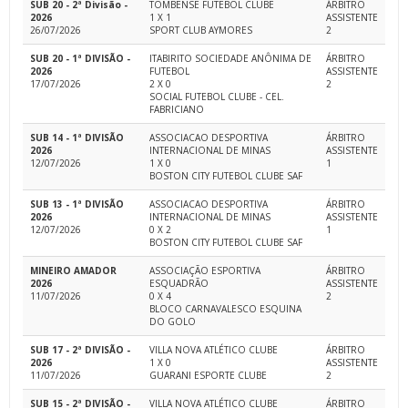
SUB 20 - 2ª Divisão -
TOMBENSE FUTEBOL CLUBE
ÁRBITRO
2026
1 X 1
ASSISTENTE
26/07/2026
SPORT CLUB AYMORES
2
SUB 20 - 1ª DIVISÃO -
ITABIRITO SOCIEDADE ANÔNIMA DE
ÁRBITRO
2026
FUTEBOL
ASSISTENTE
17/07/2026
2 X 0
2
SOCIAL FUTEBOL CLUBE - CEL.
FABRICIANO
SUB 14 - 1ª DIVISÃO
ASSOCIACAO DESPORTIVA
ÁRBITRO
2026
INTERNACIONAL DE MINAS
ASSISTENTE
12/07/2026
1 X 0
1
BOSTON CITY FUTEBOL CLUBE SAF
SUB 13 - 1ª DIVISÃO
ASSOCIACAO DESPORTIVA
ÁRBITRO
2026
INTERNACIONAL DE MINAS
ASSISTENTE
12/07/2026
0 X 2
1
BOSTON CITY FUTEBOL CLUBE SAF
MINEIRO AMADOR
ASSOCIAÇÃO ESPORTIVA
ÁRBITRO
2026
ESQUADRÃO
ASSISTENTE
11/07/2026
0 X 4
2
BLOCO CARNAVALESCO ESQUINA
DO GOLO
SUB 17 - 2ª DIVISÃO -
VILLA NOVA ATLÉTICO CLUBE
ÁRBITRO
2026
1 X 0
ASSISTENTE
11/07/2026
GUARANI ESPORTE CLUBE
2
SUB 15 - 2ª DIVISÃO -
VILLA NOVA ATLÉTICO CLUBE
ÁRBITRO