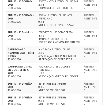
SUB 20 - 1ª DIVISÃO -
BOSTON CITY FUTEBOL CLUBE SAF
ÁRBITRO
2026
2 X 1
ASSISTENTE
29/05/2026
COIMBRA ESPORTE CLUBE SAF
2
SUB 20 - 1ª DIVISÃO -
SOCIAL FUTEBOL CLUBE - CEL.
ÁRBITRO
2026
FABRICIANO
ASSISTENTE
24/05/2026
0 X 1
1
ATHLETIC CLUB ESPORTES S.A.F.
SUB 20 - 2ª Divisão -
ESPORTE CLUBE DEMOCRATA
ÁRBITRO
2026
4 X 2
ASSISTENTE
23/05/2026
IPATINGA FUTEBOL CLUBE -
2
SOCIEDADE ANÔNIMA DO FUTEBOL
CAMPEONATO
ALVORADA FUTEBOL CLUBE
ÁRBITRO
AMADOR SFAC - SÉRIE
3 X 0
ASSISTENTE
B 2026
ASSOCIAÇÃO INDEPENDENTE DE
2
17/05/2026
RECREAÇÃO DE DESPORTOS
CAMPEONATO SFAC
NACIONAL FUTEBOL CLUBE
ÁRBITRO
SICOOB - SÉRIE A
FELICIDADE
ASSISTENTE
2026
1 X 0
1
17/05/2026
ASSOCIAÇÃO ATLÉTICA FELICIDADE
SUB 17 - 1ª DIVISÃO -
BETIM FUTEBOL (AMDH)
ÁRBITRO
2026
0 X 5
ASSISTENTE
16/05/2026
ATLÉTICO MINEIRO SAF
1
SUB 15 - 1ª DIVISÃO -
BETIM FUTEBOL (AMDH)
ÁRBITRO
2026
0 X 3
ASSISTENTE
16/05/2026
ATLÉTICO MINEIRO SAF
2