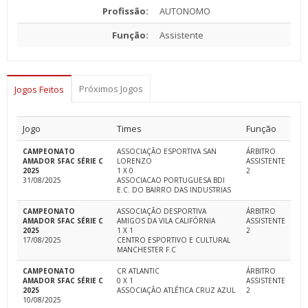
Profissão:
AUTONOMO
Função:
Assistente
Próximos Jogos
Jogos Feitos
Jogo
Times
Função
CAMPEONATO
ASSOCIAÇÃO ESPORTIVA SAN
ÁRBITRO
AMADOR SFAC SÉRIE C
LORENZO
ASSISTENTE
2025
1 X 0
2
31/08/2025
ASSOCIACAO PORTUGUESA BDI
E.C. DO BAIRRO DAS INDUSTRIAS
CAMPEONATO
ASSOCIAÇÃO DESPORTIVA
ÁRBITRO
AMADOR SFAC SÉRIE C
AMIGOS DA VILA CALIFÓRNIA
ASSISTENTE
2025
1 X 1
2
17/08/2025
CENTRO ESPORTIVO E CULTURAL
MANCHESTER F.C
CAMPEONATO
CR ATLANTIC
ÁRBITRO
AMADOR SFAC SÉRIE C
0 X 1
ASSISTENTE
2025
ASSOCIAÇÃO ATLÉTICA CRUZ AZUL
2
10/08/2025