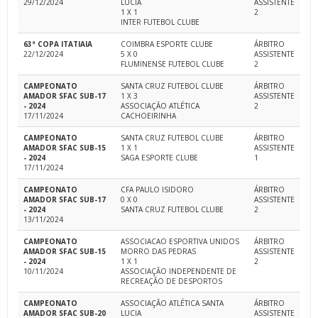
29/12/2024
LUCIA
ASSISTENTE
1 X 1
2
INTER FUTEBOL CLUBE
63ª COPA ITATIAIA
COIMBRA ESPORTE CLUBE
ÁRBITRO
22/12/2024
5 X 0
ASSISTENTE
FLUMINENSE FUTEBOL CLUBE
2
CAMPEONATO
SANTA CRUZ FUTEBOL CLUBE
ÁRBITRO
AMADOR SFAC SUB-17
1 X 3
ASSISTENTE
- 2024
ASSOCIAÇÃO ATLÉTICA
2
17/11/2024
CACHOEIRINHA
CAMPEONATO
SANTA CRUZ FUTEBOL CLUBE
ÁRBITRO
AMADOR SFAC SUB-15
1 X 1
ASSISTENTE
- 2024
SAGA ESPORTE CLUBE
1
17/11/2024
CAMPEONATO
CFA PAULO ISIDORO
ÁRBITRO
AMADOR SFAC SUB-17
0 X 0
ASSISTENTE
- 2024
SANTA CRUZ FUTEBOL CLUBE
2
13/11/2024
CAMPEONATO
ASSOCIACAO ESPORTIVA UNIDOS
ÁRBITRO
AMADOR SFAC SUB-15
MORRO DAS PEDRAS
ASSISTENTE
- 2024
1 X 1
2
10/11/2024
ASSOCIAÇÃO INDEPENDENTE DE
RECREAÇÃO DE DESPORTOS
CAMPEONATO
ASSOCIAÇÃO ATLÉTICA SANTA
ÁRBITRO
AMADOR SFAC SUB-20
LUCIA
ASSISTENTE