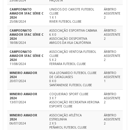
25/08/2024
PAQUETÁ
CAMPEONATO
UNIDOS DO CAIXOTE FUTEBOL
ÁRBITRO
AMADOR SFAC SÉRIE C
CLUBE
ASSISTENTE
2024
1 X 1
2
25/08/2024
RIVER FUTEBOL CLUBE
CAMPEONATO
ASSOCIAÇÃO ESPORTIVA CABANA
ÁRBITRO
AMADOR SFAC SÉRIE C
6 X 0
ASSISTENTE
2024
ASSOCIAÇÃO DESPORTIVA
2
18/08/2024
AMIGOS DA VILA CALIFÓRNIA
CAMPEONATO
ASSOCIAÇÃO VENTOSA FUTEBOL
ÁRBITRO
AMADOR SFAC SÉRIE C
CLUBE
ASSISTENTE
2024
5 X 2
2
11/08/2024
FERRARA FUTEBOL CLUBE
MINEIRO AMADOR
VILA LEONARDO FUTEBOL CLUBE
ÁRBITRO
2024
DE CATAGUASES
ASSISTENTE
20/07/2024
0 X 0
1
SANTANENSE FUTEBOL CLUBE
MINEIRO AMADOR
COQUEIRAO SPORT CLUBE
ÁRBITRO
2024
3 X 7
ASSISTENTE
13/07/2024
ASSOCIAÇÃO RECREATIVA VERONA
2
ESPORTE CLUBE
MINEIRO AMADOR
ASSOCIAÇÃO ATLÉTICA
ÁRBITRO
2024
ESTRELINHA
ASSISTENTE
06/07/2024
2 X 5
2
PEÑAROL FUTEBOL CLUBE