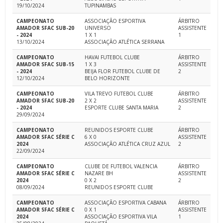
19/10/2024
TUPINAMBAS
CAMPEONATO
ASSOCIAÇÃO ESPORTIVA
ÁRBITRO
AMADOR SFAC SUB-20
UNIVERSO
ASSISTENTE
- 2024
1 X 1
1
13/10/2024
ASSOCIAÇÃO ATLÉTICA SERRANA
CAMPEONATO
HAVAI FUTEBOL CLUBE
ÁRBITRO
AMADOR SFAC SUB-15
1 X 3
ASSISTENTE
- 2024
BEIJA FLOR FUTEBOL CLUBE DE
2
12/10/2024
BELO HORIZONTE
CAMPEONATO
VILA TREVO FUTEBOL CLUBE
ÁRBITRO
AMADOR SFAC SUB-20
2 X 2
ASSISTENTE
- 2024
ESPORTE CLUBE SANTA MARIA
2
29/09/2024
CAMPEONATO
REUNIDOS ESPORTE CLUBE
ÁRBITRO
AMADOR SFAC SÉRIE C
6 X 0
ASSISTENTE
2024
ASSOCIAÇÃO ATLÉTICA CRUZ AZUL
2
22/09/2024
CAMPEONATO
CLUBE DE FUTEBOL VALENCIA
ÁRBITRO
AMADOR SFAC SÉRIE C
NAZARE BH
ASSISTENTE
2024
0 X 2
2
08/09/2024
REUNIDOS ESPORTE CLUBE
CAMPEONATO
ASSOCIAÇÃO ESPORTIVA CABANA
ÁRBITRO
AMADOR SFAC SÉRIE C
0 X 1
ASSISTENTE
2024
ASSOCIAÇÃO ESPORTIVA VILA
1