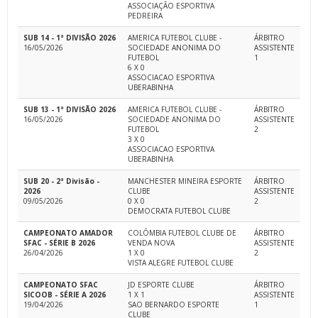
ASSOCIAÇÃO ESPORTIVA
PEDREIRA
SUB 14 - 1ª DIVISÃO 2026
AMERICA FUTEBOL CLUBE -
ÁRBITRO
16/05/2026
SOCIEDADE ANONIMA DO
ASSISTENTE
FUTEBOL
1
6 X 0
ASSOCIACAO ESPORTIVA
UBERABINHA
SUB 13 - 1ª DIVISÃO 2026
AMERICA FUTEBOL CLUBE -
ÁRBITRO
16/05/2026
SOCIEDADE ANONIMA DO
ASSISTENTE
FUTEBOL
2
3 X 0
ASSOCIACAO ESPORTIVA
UBERABINHA
SUB 20 - 2ª Divisão -
MANCHESTER MINEIRA ESPORTE
ÁRBITRO
2026
CLUBE
ASSISTENTE
09/05/2026
0 X 0
2
DEMOCRATA FUTEBOL CLUBE
CAMPEONATO AMADOR
COLÔMBIA FUTEBOL CLUBE DE
ÁRBITRO
SFAC - SÉRIE B 2026
VENDA NOVA
ASSISTENTE
26/04/2026
1 X 0
2
VISTA ALEGRE FUTEBOL CLUBE
CAMPEONATO SFAC
JD ESPORTE CLUBE
ÁRBITRO
SICOOB - SÉRIE A 2026
1 X 1
ASSISTENTE
19/04/2026
SAO BERNARDO ESPORTE
1
CLUBE