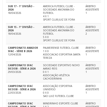
SUB 17 - 1ª DIVISÃO -
AMERICA FUTEBOL CLUBE -
ÁRBITRO
2026
SOCIEDADE ANONIMA DO
ASSISTENTE
18/04/2026
FUTEBOL
1
4 X 1
SPORT CLUB JUIZ DE FORA
SUB 15 - 1ª DIVISÃO -
AMERICA FUTEBOL CLUBE -
ÁRBITRO
2026
SOCIEDADE ANONIMA DO
ASSISTENTE
18/04/2026
FUTEBOL
2
5 X 0
SPORT CLUB JUIZ DE FORA
CAMPEONATO AMADOR
PALMEIRENSE FUTEBOL CLUBE
ÁRBITRO
SFAC - SÉRIE B 2026
1 X 0
ASSISTENTE
12/04/2026
ASSOCIACAO ESPORTIVA SANTA
1
TEREZA
CAMPEONATO SFAC
SOCIEDADE ESPORTIVO NOVO
ÁRBITRO
SICOOB - SÉRIE A 2026
AARAO REIS
ASSISTENTE
29/03/2026
0 X 1
1
ASSOCIAÇÃO ATLÉTICA
CACHOEIRINHA
CAMPEONATO SFAC
ASSOCIAÇÃO ESPORTIVA
ÁRBITRO
SICOOB - SÉRIE A 2026
UNIVERSO
ASSISTENTE
22/03/2026
0 X 0
1
SAO LUIZ FUTEBOL CLUBE
CAMPEONATO SFAC
MINEIRINHO ESPORTE CLUBE
ÁRBITRO
SICOOB - SÉRIE A 2026
1 X 2
ASSISTENTE