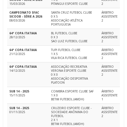
15/03/2026
PITANGUI ESPORTE CLUBE
2
CAMPEONATO SFAC
SANTA CRUZ FUTEBOL CLUBE
ÁRBITRO
SICOOB - SÉRIE A 2026
0 X 5
ASSISTENTE
08/03/2026
ASSOCIAÇÃO ATLÉTICA
2
PORTUGUESA
64ª COPA ITATIAIA
BL FUTEBOL CLUBE
ÁRBITRO
28/12/2025
0 X 3
ASSISTENTE
SAO LUIZ FUTEBOL CLUBE
2
64ª COPA ITATIAIA
TUPI FUTEBOL CLUBE
ÁRBITRO
21/12/2025
1 X 5
ASSISTENTE
VILA RICA FUTEBOL CLUBE
2
64ª COPA ITATIAIA
ASSOCIAÇÃO RECREATIVA
ÁRBITRO
14/12/2025
VERONA ESPORTE CLUBE
ASSISTENTE
0 X 0
2
ASSOCIAÇÃO DESPORTIVA
PLATOON
SUB 14 - 2025
COIMBRA ESPORTE CLUBE SAF
ÁRBITRO
15/11/2025
1 X 0
ASSISTENTE
BETIM FUTEBOL (AMDH)
1
SUB 14 - 2025
CRUZEIRO ESPORTE CLUBE -
ÁRBITRO
01/11/2025
SOCIEDADE ANÔNIMA DO
ASSISTENTE
FUTEBOL
2
2 X 1
BETIM FUTEBOL (AMDH)