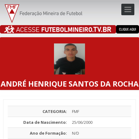
Toggl
navig
navig
ANDRÉ HENRIQUE SANTOS DA ROCHA
CATEGORIA:
FMF
Data de Nascimento:
25/06/2000
Ano de Formação:
N/D