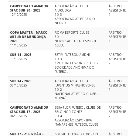
CAMPEONATO AMADOR
ASSOCIAÇÃO ATLÉTICA
ÁRBITRO
SFAC SUB-20 - 2025
AIURUOCA
ASSISTENTE
12/10/2025
1 X 3
1
ASSOCIAÇÃO ATLÉTICA RIO
NEGRO
COPA MASTER - MARCO
ROMA ESPORTE CLUBE
ÁRBITRO
ARTUR DE MENDONÇA
5 X 1
ASSISTENTE
2025
NOVO SAO LUCAS ESPORTE
1
11/10/2025
CLUBE
SUB 14 - 2025
BETIM FUTEBOL (AMDH)
ÁRBITRO
11/10/2025
1 X 3
ASSISTENTE
CRUZEIRO ESPORTE CLUBE -
2
SOCIEDADE ANÔNIMA DO
FUTEBOL
SUB 14 - 2025
ASSOCIACAO ATLETICA
ÁRBITRO
05/10/2025
JUVENTUS MINASNOVENSE
ASSISTENTE
1 X 2
1
NACIONAL ATLÉTICO CLUBE -
MURIAÉ
CAMPEONATO AMADOR
BEIJA FLOR FUTEBOL CLUBE DE
ÁRBITRO
SFAC SUB-17 - 2025
BELO HORIZONTE
ASSISTENTE
04/10/2025
6 X 4
2
ASSOCIAÇÃO ESPORTIVA
ITAMARENSE FUTEBOL CLUBE
SUB 17 - 2ª DIVISÃO -
SOCIAL FUTEBOL CLUBE - CEL.
ÁRBITRO