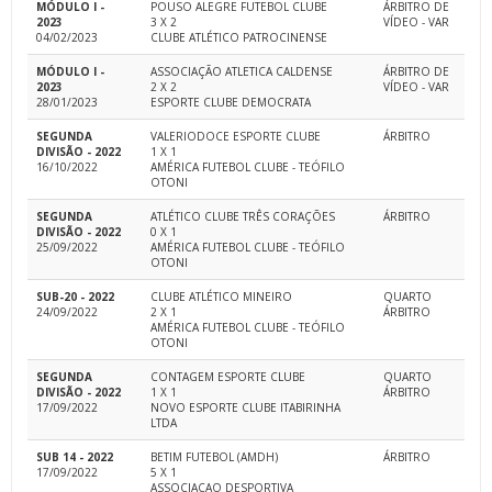
MÓDULO I -
POUSO ALEGRE FUTEBOL CLUBE
ÁRBITRO DE
2023
3 X 2
VÍDEO - VAR
04/02/2023
CLUBE ATLÉTICO PATROCINENSE
MÓDULO I -
ASSOCIAÇÃO ATLETICA CALDENSE
ÁRBITRO DE
2023
2 X 2
VÍDEO - VAR
28/01/2023
ESPORTE CLUBE DEMOCRATA
SEGUNDA
VALERIODOCE ESPORTE CLUBE
ÁRBITRO
DIVISÃO - 2022
1 X 1
16/10/2022
AMÉRICA FUTEBOL CLUBE - TEÓFILO
OTONI
SEGUNDA
ATLÉTICO CLUBE TRÊS CORAÇÕES
ÁRBITRO
DIVISÃO - 2022
0 X 1
25/09/2022
AMÉRICA FUTEBOL CLUBE - TEÓFILO
OTONI
SUB-20 - 2022
CLUBE ATLÉTICO MINEIRO
QUARTO
24/09/2022
2 X 1
ÁRBITRO
AMÉRICA FUTEBOL CLUBE - TEÓFILO
OTONI
SEGUNDA
CONTAGEM ESPORTE CLUBE
QUARTO
DIVISÃO - 2022
1 X 1
ÁRBITRO
17/09/2022
NOVO ESPORTE CLUBE ITABIRINHA
LTDA
SUB 14 - 2022
BETIM FUTEBOL (AMDH)
ÁRBITRO
17/09/2022
5 X 1
ASSOCIACAO DESPORTIVA