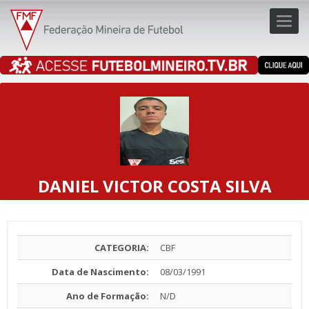
Toggl
navig
navig
DANIEL VICTOR COSTA SILVA
CATEGORIA:
CBF
Data de Nascimento:
08/03/1991
Ano de Formação:
N/D