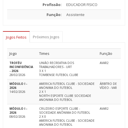
Profissão:
EDUCADOR FISICO
Função:
Assistente
Próximos Jogos
Jogos Feitos
Jogo
Times
Função
TROFÉU
UNIÃO RECREATIVA DOS
AVAR2
INCONFIDÊNCIA
TRABALHADORES - URT
- 2026
3 X 1
28/02/2026
TOMBENSE FUTEBOL CLUBE
MÓDULO I -
AMERICA FUTEBOL CLUBE - SOCIEDADE
ÁRBITRO DE
2026
ANONIMA DO FUTEBOL
VÍDEO - VAR
14/02/2026
2 X 1
NORTH ESPORTE CLUBE SOCIEDADE
ANONIMA DO FUTEBOL
MÓDULO I -
CRUZEIRO ESPORTE CLUBE -
AVAR2
2026
SOCIEDADE ANÔNIMA DO FUTEBOL
08/02/2026
2 X 0
AMERICA FUTEBOL CLUBE - SOCIEDADE
ANONIMA DO FUTEBOL