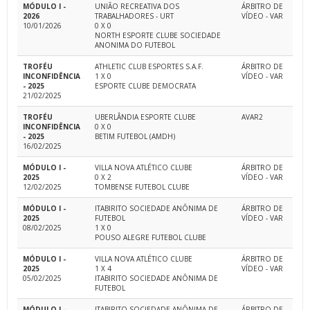
MÓDULO I -
UNIÃO RECREATIVA DOS
ÁRBITRO DE
2026
TRABALHADORES - URT
VÍDEO - VAR
10/01/2026
0 X 0
NORTH ESPORTE CLUBE SOCIEDADE
ANONIMA DO FUTEBOL
TROFÉU
ATHLETIC CLUB ESPORTES S.A.F.
ÁRBITRO DE
INCONFIDÊNCIA
1 X 0
VÍDEO - VAR
- 2025
ESPORTE CLUBE DEMOCRATA
21/02/2025
TROFÉU
UBERLÂNDIA ESPORTE CLUBE
AVAR2
INCONFIDÊNCIA
0 X 0
- 2025
BETIM FUTEBOL (AMDH)
16/02/2025
MÓDULO I -
VILLA NOVA ATLÉTICO CLUBE
ÁRBITRO DE
2025
0 X 2
VÍDEO - VAR
12/02/2025
TOMBENSE FUTEBOL CLUBE
MÓDULO I -
ITABIRITO SOCIEDADE ANÔNIMA DE
ÁRBITRO DE
2025
FUTEBOL
VÍDEO - VAR
08/02/2025
1 X 0
POUSO ALEGRE FUTEBOL CLUBE
MÓDULO I -
VILLA NOVA ATLÉTICO CLUBE
ÁRBITRO DE
2025
1 X 4
VÍDEO - VAR
05/02/2025
ITABIRITO SOCIEDADE ANÔNIMA DE
FUTEBOL
MÓDULO I -
ITABIRITO SOCIEDADE ANÔNIMA DE
ÁRBITRO DE