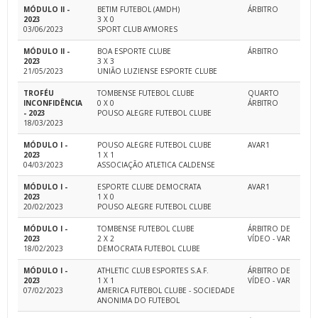
MÓDULO II -
BETIM FUTEBOL (AMDH)
ÁRBITRO
2023
3 X 0
03/06/2023
SPORT CLUB AYMORES
MÓDULO II -
BOA ESPORTE CLUBE
ÁRBITRO
2023
3 X 3
21/05/2023
UNIÃO LUZIENSE ESPORTE CLUBE
TROFÉU
TOMBENSE FUTEBOL CLUBE
QUARTO
INCONFIDÊNCIA
0 X 0
ÁRBITRO
- 2023
POUSO ALEGRE FUTEBOL CLUBE
18/03/2023
MÓDULO I -
POUSO ALEGRE FUTEBOL CLUBE
AVAR1
2023
1 X 1
04/03/2023
ASSOCIAÇÃO ATLETICA CALDENSE
MÓDULO I -
ESPORTE CLUBE DEMOCRATA
AVAR1
2023
1 X 0
20/02/2023
POUSO ALEGRE FUTEBOL CLUBE
MÓDULO I -
TOMBENSE FUTEBOL CLUBE
ÁRBITRO DE
2023
2 X 2
VÍDEO - VAR
18/02/2023
DEMOCRATA FUTEBOL CLUBE
MÓDULO I -
ATHLETIC CLUB ESPORTES S.A.F.
ÁRBITRO DE
2023
1 X 1
VÍDEO - VAR
07/02/2023
AMERICA FUTEBOL CLUBE - SOCIEDADE
ANONIMA DO FUTEBOL