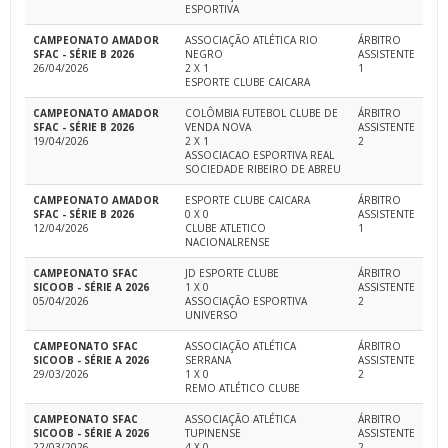
ESPORTIVA
CAMPEONATO AMADOR
ASSOCIAÇÃO ATLÉTICA RIO
ÁRBITRO
SFAC - SÉRIE B 2026
NEGRO
ASSISTENTE
26/04/2026
2 X 1
1
ESPORTE CLUBE CAICARA
CAMPEONATO AMADOR
COLÔMBIA FUTEBOL CLUBE DE
ÁRBITRO
SFAC - SÉRIE B 2026
VENDA NOVA
ASSISTENTE
19/04/2026
2 X 1
2
ASSOCIACAO ESPORTIVA REAL
SOCIEDADE RIBEIRO DE ABREU
CAMPEONATO AMADOR
ESPORTE CLUBE CAICARA
ÁRBITRO
SFAC - SÉRIE B 2026
0 X 0
ASSISTENTE
12/04/2026
CLUBE ATLETICO
1
NACIONALRENSE
CAMPEONATO SFAC
JD ESPORTE CLUBE
ÁRBITRO
SICOOB - SÉRIE A 2026
1 X 0
ASSISTENTE
05/04/2026
ASSOCIAÇÃO ESPORTIVA
2
UNIVERSO
CAMPEONATO SFAC
ASSOCIAÇÃO ATLÉTICA
ÁRBITRO
SICOOB - SÉRIE A 2026
SERRANA
ASSISTENTE
29/03/2026
1 X 0
2
REMO ATLÉTICO CLUBE
CAMPEONATO SFAC
ASSOCIAÇÃO ATLÉTICA
ÁRBITRO
SICOOB - SÉRIE A 2026
TUPINENSE
ASSISTENTE
22/03/2026
4 X 0
2