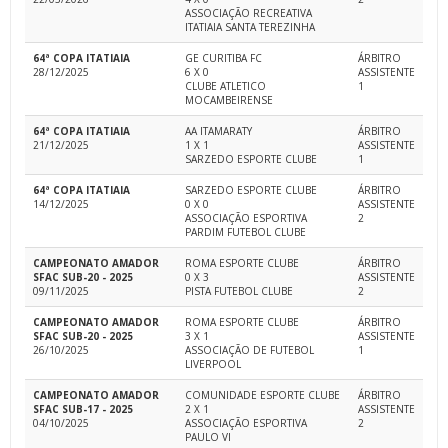
ASSOCIAÇÃO RECREATIVA
ITATIAIA SANTA TEREZINHA
64ª COPA ITATIAIA
GE CURITIBA FC
ÁRBITRO
28/12/2025
6 X 0
ASSISTENTE
CLUBE ATLETICO
1
MOCAMBEIRENSE
64ª COPA ITATIAIA
AA ITAMARATY
ÁRBITRO
21/12/2025
1 X 1
ASSISTENTE
SARZEDO ESPORTE CLUBE
1
64ª COPA ITATIAIA
SARZEDO ESPORTE CLUBE
ÁRBITRO
14/12/2025
0 X 0
ASSISTENTE
ASSOCIAÇÃO ESPORTIVA
2
PARDIM FUTEBOL CLUBE
CAMPEONATO AMADOR
ROMA ESPORTE CLUBE
ÁRBITRO
SFAC SUB-20 - 2025
0 X 3
ASSISTENTE
09/11/2025
PISTA FUTEBOL CLUBE
2
CAMPEONATO AMADOR
ROMA ESPORTE CLUBE
ÁRBITRO
SFAC SUB-20 - 2025
3 X 1
ASSISTENTE
26/10/2025
ASSOCIAÇÃO DE FUTEBOL
1
LIVERPOOL
CAMPEONATO AMADOR
COMUNIDADE ESPORTE CLUBE
ÁRBITRO
SFAC SUB-17 - 2025
2 X 1
ASSISTENTE
04/10/2025
ASSOCIAÇÃO ESPORTIVA
2
PAULO VI