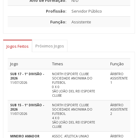
Ano de Formação:
N/D
Profissão:
Servidor Público
Função:
Assistente
Próximos Jogos
Jogos Feitos
Jogo
Times
Função
SUB 17 - 1ª DIVISÃO -
NORTH ESPORTE CLUBE
ÁRBITRO
2026
SOCIEDADE ANONIMA DO
ASSISTENTE
11/07/2026
FUTEBOL
1
0 X 0
SÃO JOÃO DEL REI ESPORTE
CLUBE
SUB 15 - 1ª DIVISÃO -
NORTH ESPORTE CLUBE
ÁRBITRO
2026
SOCIEDADE ANONIMA DO
ASSISTENTE
11/07/2026
FUTEBOL
2
4 X 0
SÃO JOÃO DEL REI ESPORTE
CLUBE
MINEIRO AMADOR
ASSOC. ATLETICA UNIAO
ÁRBITRO