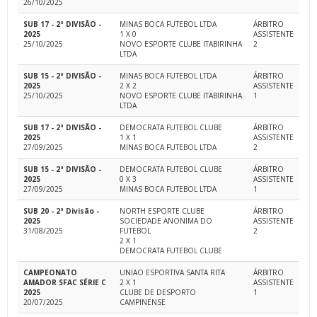
26/10/2025
SUB 17 - 2ª DIVISÃO -
MINAS BOCA FUTEBOL LTDA
ÁRBITRO
2025
1 X 0
ASSISTENTE
25/10/2025
NOVO ESPORTE CLUBE ITABIRINHA
2
LTDA
SUB 15 - 2ª DIVISÃO -
MINAS BOCA FUTEBOL LTDA
ÁRBITRO
2025
2 X 2
ASSISTENTE
25/10/2025
NOVO ESPORTE CLUBE ITABIRINHA
1
LTDA
SUB 17 - 2ª DIVISÃO -
DEMOCRATA FUTEBOL CLUBE
ÁRBITRO
2025
1 X 1
ASSISTENTE
27/09/2025
MINAS BOCA FUTEBOL LTDA
2
SUB 15 - 2ª DIVISÃO -
DEMOCRATA FUTEBOL CLUBE
ÁRBITRO
2025
0 X 3
ASSISTENTE
27/09/2025
MINAS BOCA FUTEBOL LTDA
1
SUB 20 - 2ª Divisão -
NORTH ESPORTE CLUBE
ÁRBITRO
2025
SOCIEDADE ANONIMA DO
ASSISTENTE
31/08/2025
FUTEBOL
2
2 X 1
DEMOCRATA FUTEBOL CLUBE
CAMPEONATO
UNIAO ESPORTIVA SANTA RITA
ÁRBITRO
AMADOR SFAC SÉRIE C
2 X 1
ASSISTENTE
2025
CLUBE DE DESPORTO
1
20/07/2025
CAMPINENSE