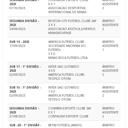
SEGUNDA DIVISÃO -
CONTAGEM ESPORTE CLUBE
ÁRBITRO
2023
0 X 1
ASSISTENTE
07/10/2023
ASSOCIACAO DESPORTIVA
2
INTERNACIONAL DE MINAS
SEGUNDA DIVISÃO -
BOSTON CITY FUTEBOL CLUBE SAF
ÁRBITRO
2023
2 X 3
ASSISTENTE
24/09/2023
ASSOCIACAO ATLETICA JUVENTUS
2
MINASNOVENSE
SUB 14 - 2023
AMERICA FUTEBOL CLUBE -
ÁRBITRO
17/09/2023
SOCIEDADE ANONIMA DO
ASSISTENTE
FUTEBOL
1
3 X 0
MINAS BOCA FUTEBOL LTDA
SUB 17 - 1ª DIVISÃO -
INTER SAO GOTARDO
ÁRBITRO
2023
4 X 0
ASSISTENTE
02/09/2023
AMÉRICA FUTEBOL CLUBE -
2
TEÓFILO OTONI
SUB 15 - 1ª DIVISÃO -
INTER SAO GOTARDO
ÁRBITRO
2023
1 X 0
ASSISTENTE
02/09/2023
AMÉRICA FUTEBOL CLUBE -
2
TEÓFILO OTONI
SEGUNDA DIVISÃO -
COIMBRA ESPORTE CLUBE SAF
ÁRBITRO
2023
0 X 1
ASSISTENTE
27/08/2023
CONTAGEM ESPORTE CLUBE
2
SUB -20 - 1ª DIVISÃ0 -
BETIM FUTEBOL (AMDH)
ÁRBITRO