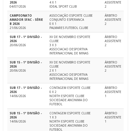
2026
4 X 1
ASSISTENTE
04/07/2026
IDEAL SPORT CLUB
2
CAMPEONATO
ASSOCIAÇÃO ESPORTE CLUBE
ÁRBITRO
AMADOR SFAC - SÉRIE
CONJUNTO ESPERANCA
ASSISTENTE
B 2026
0 X 1
2
21/06/2026
PALMARES FUTEBOL CLUBE
SUB 17 - 1ª DIVISÃO -
XV DE NOVEMBRO ESPORTE
ÁRBITRO
2026
CLUBE
ASSISTENTE
20/06/2026
3 X 3
2
ASSOCIACAO DESPORTIVA
INTERNACIONAL DE MINAS
SUB 15 - 1ª DIVISÃO -
XV DE NOVEMBRO ESPORTE
ÁRBITRO
2026
CLUBE
ASSISTENTE
20/06/2026
2 X 1
2
ASSOCIACAO DESPORTIVA
INTERNACIONAL DE MINAS
SUB 17 - 1ª DIVISÃO -
CONTAGEM ESPORTE CLUBE
ÁRBITRO
2026
0 X 2
ASSISTENTE
14/06/2026
NORTH ESPORTE CLUBE
1
SOCIEDADE ANONIMA DO
FUTEBOL
SUB 15 - 1ª DIVISÃO -
CONTAGEM ESPORTE CLUBE
ÁRBITRO
2026
1 X 3
ASSISTENTE
14/06/2026
NORTH ESPORTE CLUBE
1
SOCIEDADE ANONIMA DO
FUTEBOL