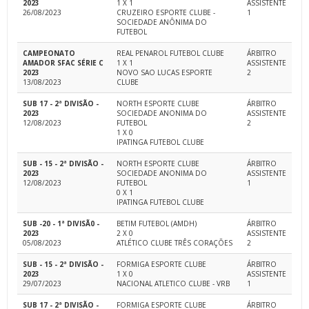
2023
1 X 1
ASSISTENTE
26/08/2023
CRUZEIRO ESPORTE CLUBE -
1
SOCIEDADE ANÔNIMA DO
FUTEBOL
CAMPEONATO
REAL PENAROL FUTEBOL CLUBE
ÁRBITRO
AMADOR SFAC SÉRIE C
1 X 1
ASSISTENTE
2023
NOVO SAO LUCAS ESPORTE
2
13/08/2023
CLUBE
SUB 17 - 2ª DIVISÃO -
NORTH ESPORTE CLUBE
ÁRBITRO
2023
SOCIEDADE ANONIMA DO
ASSISTENTE
12/08/2023
FUTEBOL
2
1 X 0
IPATINGA FUTEBOL CLUBE
SUB - 15 - 2ª DIVISÃO -
NORTH ESPORTE CLUBE
ÁRBITRO
2023
SOCIEDADE ANONIMA DO
ASSISTENTE
12/08/2023
FUTEBOL
1
0 X 1
IPATINGA FUTEBOL CLUBE
SUB -20 - 1ª DIVISÃ0 -
BETIM FUTEBOL (AMDH)
ÁRBITRO
2023
2 X 0
ASSISTENTE
05/08/2023
ATLÉTICO CLUBE TRÊS CORAÇÕES
2
SUB - 15 - 2ª DIVISÃO -
FORMIGA ESPORTE CLUBE
ÁRBITRO
2023
1 X 0
ASSISTENTE
29/07/2023
NACIONAL ATLETICO CLUBE - VRB
1
SUB 17 - 2ª DIVISÃO -
FORMIGA ESPORTE CLUBE
ÁRBITRO