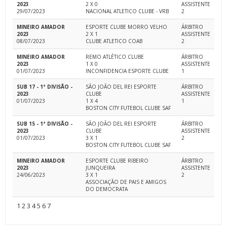
2023
2 X 0
ASSISTENTE
29/07/2023
NACIONAL ATLETICO CLUBE - VRB
2
MINEIRO AMADOR
ESPORTE CLUBE MORRO VELHO
ÁRBITRO
2023
2 X 1
ASSISTENTE
08/07/2023
CLUBE ATLETICO COAB
2
MINEIRO AMADOR
REMO ATLÉTICO CLUBE
ÁRBITRO
2023
1 X 0
ASSISTENTE
01/07/2023
INCONFIDENCIA ESPORTE CLUBE
1
SUB 17 - 1ª DIVISÃO -
SÃO JOÃO DEL REI ESPORTE
ÁRBITRO
2023
CLUBE
ASSISTENTE
01/07/2023
1 X 4
1
BOSTON CITY FUTEBOL CLUBE SAF
SUB 15 - 1ª DIVISÃO -
SÃO JOÃO DEL REI ESPORTE
ÁRBITRO
2023
CLUBE
ASSISTENTE
01/07/2023
3 X 1
2
BOSTON CITY FUTEBOL CLUBE SAF
MINEIRO AMADOR
ESPORTE CLUBE RIBEIRO
ÁRBITRO
2023
JUNQUEIRA
ASSISTENTE
24/06/2023
3 X 1
2
ASSOCIAÇÃO DE PAIS E AMIGOS
DO DEMOCRATA
1
2
3
4
5
6
7