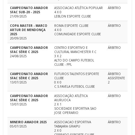
CAMPEONATO AMADOR
ASSOCIACAO ATLÉTICA POPULAR
ÁRBITRO
SFAC SUB-20 - 2025
4 X 0
21/09/2025
LEBLON ESPORTE CLUBE
COPA MASTER - MARCO
ROMA ESPORTE CLUBE
ÁRBITRO
ARTUR DE MENDONÇA
4 X 0
2025
COMUNIDADE ESPORTE CLUBE
20/09/2025
CAMPEONATO AMADOR
CENTRO ESPORTIVO E
ÁRBITRO
SFAC SÉRIE C 2025
CULTURAL MANCHESTER F.C
24/08/2025
3 X 2
ALTO DO CAMPO FUTEBOL
CLUBE - PPL
CAMPEONATO AMADOR
FUTUROS TALENTOS ESPORTE
ÁRBITRO
SFAC SÉRIE C 2025
CLUBE
ASSISTENTE
13/07/2025
0 X 0
2
C.S.FAVELA FUTEBOL CLUBE
CAMPEONATO AMADOR
ASSOCIAÇÃO ATLÉTICA
ÁRBITRO
SFAC SÉRIE C 2025
AIURUOCA
13/07/2025
2 X 1
SOCIEDADE ESPORTIVA SAO
JOSE OPERARIO
MINEIRO AMADOR 2025
ASSOCIACAO ESPORTIVA
ÁRBITRO
05/07/2025
TABAJARA GRAIPU
2 X 0
CERRADO ESPORTE CLUBE