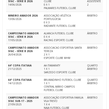
SFAC - SÉRIE B 2026
CLUBE
ASSISTENTE
14/06/2026
0 X 1
2
PALMARES FUTEBOL CLUBE
MINEIRO AMADOR 2026
ASSOCIAÇÃO ATLÉTICA
ÁRBITRO
13/06/2026
PORTUGUESA
0 X 3
RADIANTE FUTEBOL CLUBE
CAMPEONATO AMADOR
ALIANCA FUTEBOL CLUBE
ÁRBITRO
SFAC - SÉRIE B 2026
0 X 4
17/05/2026
RACING ESPORTE CLUBE
CAMPEONATO AMADOR
ASSOCIACAO ESPORTIVA SANTA
ÁRBITRO
SFAC - SÉRIE B 2026
TEREZA
26/04/2026
2 X 1
ESPORTE CLUBE MHM
64ª COPA ITATIAIA
AA ITAMARATY
QUARTO
21/12/2025
1 X 1
ÁRBITRO
SARZEDO ESPORTE CLUBE
64ª COPA ITATIAIA
BRUMADINHO FUTEBOL CLUBE
QUARTO
14/12/2025
1 X 1
ÁRBITRO
CENTRAL MÁRIO CAMPOS
FUTEBOL CLUBE
CAMPEONATO AMADOR
ASSOCIAÇÃO ESPORTIVA FAMILIA
ÁRBITRO
SFAC SUB-17 - 2025
VILA TREVO
27/09/2025
1 X 4
NAJA FUTEBOL CLUBE