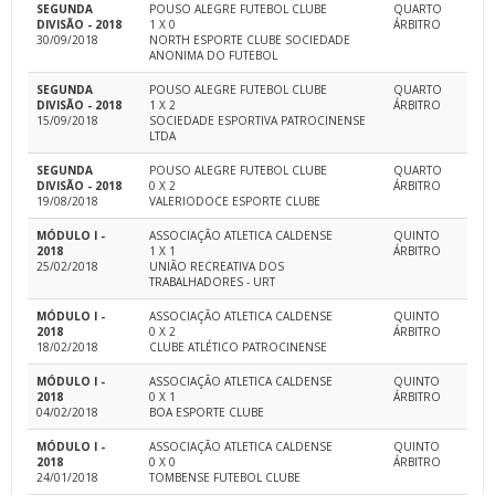
SEGUNDA
POUSO ALEGRE FUTEBOL CLUBE
QUARTO
DIVISÃO - 2018
1 X 0
ÁRBITRO
30/09/2018
NORTH ESPORTE CLUBE SOCIEDADE
ANONIMA DO FUTEBOL
SEGUNDA
POUSO ALEGRE FUTEBOL CLUBE
QUARTO
DIVISÃO - 2018
1 X 2
ÁRBITRO
15/09/2018
SOCIEDADE ESPORTIVA PATROCINENSE
LTDA
SEGUNDA
POUSO ALEGRE FUTEBOL CLUBE
QUARTO
DIVISÃO - 2018
0 X 2
ÁRBITRO
19/08/2018
VALERIODOCE ESPORTE CLUBE
MÓDULO I -
ASSOCIAÇÃO ATLETICA CALDENSE
QUINTO
2018
1 X 1
ÁRBITRO
25/02/2018
UNIÃO RECREATIVA DOS
TRABALHADORES - URT
MÓDULO I -
ASSOCIAÇÃO ATLETICA CALDENSE
QUINTO
2018
0 X 2
ÁRBITRO
18/02/2018
CLUBE ATLÉTICO PATROCINENSE
MÓDULO I -
ASSOCIAÇÃO ATLETICA CALDENSE
QUINTO
2018
0 X 1
ÁRBITRO
04/02/2018
BOA ESPORTE CLUBE
MÓDULO I -
ASSOCIAÇÃO ATLETICA CALDENSE
QUINTO
2018
0 X 0
ÁRBITRO
24/01/2018
TOMBENSE FUTEBOL CLUBE