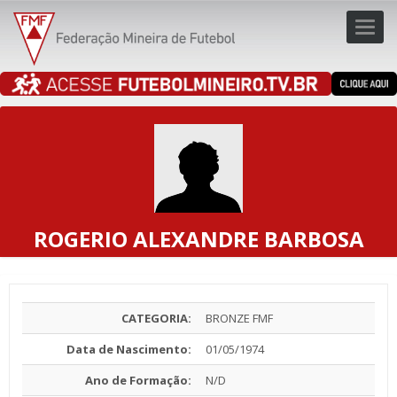
Toggl
navig
navig
ROGERIO ALEXANDRE BARBOSA
CATEGORIA:
BRONZE FMF
Data de Nascimento:
01/05/1974
Ano de Formação:
N/D