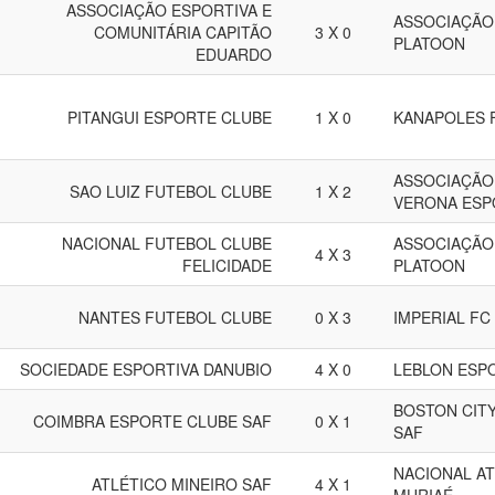
ASSOCIAÇÃO ESPORTIVA E
ASSOCIAÇÃO
COMUNITÁRIA CAPITÃO
3 X 0
PLATOON
EDUARDO
PITANGUI ESPORTE CLUBE
1 X 0
KANAPOLES 
ASSOCIAÇÃO
SAO LUIZ FUTEBOL CLUBE
1 X 2
VERONA ESP
NACIONAL FUTEBOL CLUBE
ASSOCIAÇÃO
4 X 3
FELICIDADE
PLATOON
NANTES FUTEBOL CLUBE
0 X 3
IMPERIAL FC
SOCIEDADE ESPORTIVA DANUBIO
4 X 0
LEBLON ESP
BOSTON CIT
COIMBRA ESPORTE CLUBE SAF
0 X 1
SAF
NACIONAL AT
ATLÉTICO MINEIRO SAF
4 X 1