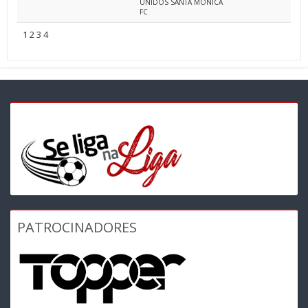
UNIDOS SANTA MONICA
FC
1
2
3
4
PATROCINADORES