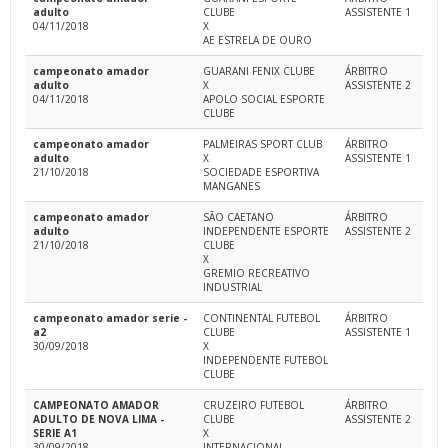
adulto
CLUBE
ASSISTENTE 1
04/11/2018
X
AE ESTRELA DE OURO
campeonato amador
GUARANI FENIX CLUBE
ÁRBITRO
adulto
X
ASSISTENTE 2
04/11/2018
APOLO SOCIAL ESPORTE
CLUBE
campeonato amador
PALMEIRAS SPORT CLUB
ÁRBITRO
adulto
X
ASSISTENTE 1
21/10/2018
SOCIEDADE ESPORTIVA
MANGANES
campeonato amador
SÃO CAETANO
ÁRBITRO
adulto
INDEPENDENTE ESPORTE
ASSISTENTE 2
21/10/2018
CLUBE
X
GREMIO RECREATIVO
INDUSTRIAL
campeonato amador serie -
CONTINENTAL FUTEBOL
ÁRBITRO
a2
CLUBE
ASSISTENTE 1
30/09/2018
X
INDEPENDENTE FUTEBOL
CLUBE
CAMPEONATO AMADOR
CRUZEIRO FUTEBOL
ÁRBITRO
ADULTO DE NOVA LIMA -
CLUBE
ASSISTENTE 2
SERIE A1
X
30/09/2018
INTERNACIONAL