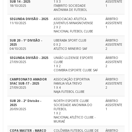
SUB 14 - 2025
1 X 3
ASSISTENTE
18/10/2025
ITABIRITO SOCIEDADE
1
ANÔNIMA DE FUTEBOL
SEGUNDA DIVISÃO - 2025
ASSOCIACAO ATLETICA
ÁRBITRO
11/10/2025
JUVENTUS MINASNOVENSE
ASSISTENTE
2 X 2
1
NACIONAL FUTEBOL CLUBE
SUB 20 - 1ª DIVISÃO -
UBERABA SPORT CLUB
ÁRBITRO
2025
0 X 2
ASSISTENTE
04/10/2025
ATLÉTICO MINEIRO SAF
2
SEGUNDA DIVISÃO - 2025
UNIÃO LUZIENSE ESPORTE
ÁRBITRO
27/09/2025
CLUBE
ASSISTENTE
1 X 2
2
COIMBRA ESPORTE CLUBE SAF
CAMPEONATO AMADOR
ASSOCIAÇÃO ESPORTIVA
ÁRBITRO
SFAC SUB-17 - 2025
FAMILIA VILA TREVO
ASSISTENTE
27/09/2025
1 X 4
2
NAJA FUTEBOL CLUBE
SUB 20 - 2ª Divisão -
NORTH ESPORTE CLUBE
ÁRBITRO
2025
SOCIEDADE ANONIMA DO
ASSISTENTE
20/09/2025
FUTEBOL
1
1 X 2
NACIONAL ATLÉTICO CLUBE -
MURIAÉ
COPA MASTER - MARCO
COLÔMBIA FUTEBOL CLUBE DE
ÁRBITRO