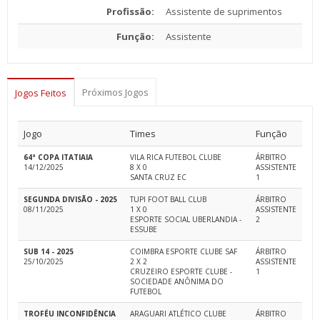
Profissão:
Assistente de suprimentos
Função:
Assistente
Próximos Jogos
Jogos Feitos
Jogo
Times
Função
64ª COPA ITATIAIA
VILA RICA FUTEBOL CLUBE
ÁRBITRO
14/12/2025
8 X 0
ASSISTENTE
SANTA CRUZ EC
1
SEGUNDA DIVISÃO - 2025
TUPI FOOT BALL CLUB
ÁRBITRO
08/11/2025
1 X 0
ASSISTENTE
ESPORTE SOCIAL UBERLANDIA -
2
ESSUBE
SUB 14 - 2025
COIMBRA ESPORTE CLUBE SAF
ÁRBITRO
25/10/2025
2 X 2
ASSISTENTE
CRUZEIRO ESPORTE CLUBE -
1
SOCIEDADE ANÔNIMA DO
FUTEBOL
TROFÉU INCONFIDÊNCIA
ARAGUARI ATLÉTICO CLUBE
ÁRBITRO