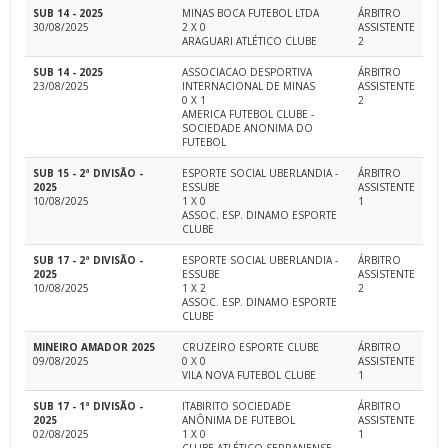
SUB 14 - 2025
MINAS BOCA FUTEBOL LTDA
ÁRBITRO
30/08/2025
2 X 0
ASSISTENTE
ARAGUARI ATLÉTICO CLUBE
2
SUB 14 - 2025
ASSOCIACAO DESPORTIVA
ÁRBITRO
23/08/2025
INTERNACIONAL DE MINAS
ASSISTENTE
0 X 1
2
AMERICA FUTEBOL CLUBE -
SOCIEDADE ANONIMA DO
FUTEBOL
SUB 15 - 2ª DIVISÃO -
ESPORTE SOCIAL UBERLANDIA -
ÁRBITRO
2025
ESSUBE
ASSISTENTE
10/08/2025
1 X 0
1
ASSOC. ESP. DINAMO ESPORTE
CLUBE
SUB 17 - 2ª DIVISÃO -
ESPORTE SOCIAL UBERLANDIA -
ÁRBITRO
2025
ESSUBE
ASSISTENTE
10/08/2025
1 X 2
2
ASSOC. ESP. DINAMO ESPORTE
CLUBE
MINEIRO AMADOR 2025
CRUZEIRO ESPORTE CLUBE
ÁRBITRO
09/08/2025
0 X 0
ASSISTENTE
VILA NOVA FUTEBOL CLUBE
1
SUB 17 - 1ª DIVISÃO -
ITABIRITO SOCIEDADE
ÁRBITRO
2025
ANÔNIMA DE FUTEBOL
ASSISTENTE
02/08/2025
1 X 0
1