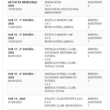
ARTUR DE MENDONÇA
VENDA NOVA
ASSISTENTE
2025
1 X 1
2
13/09/2025
ASSOCIACAO ATLETICA REAL
BANDEIRANTE
SUB 17 - 1ª DIVISÃO -
ATLÉTICO MINEIRO SAF
ÁRBITRO
2025
3 X 1
ASSISTENTE
13/09/2025
BETIM FUTEBOL (AMDH)
2
SUB 15 - 1ª DIVISÃO -
ATLÉTICO MINEIRO SAF
ÁRBITRO
2025
4 X 0
ASSISTENTE
13/09/2025
BETIM FUTEBOL (AMDH)
1
SUB 17 - 2ª DIVISÃO -
IPATINGA FUTEBOL CLUBE -
ÁRBITRO
2025
SOCIEDADE ANÔNIMA DO
ASSISTENTE
06/09/2025
FUTEBOL
2
2 X 0
AMÉRICA FUTEBOL CLUBE -
TEÓFILO OTONI
SUB 15 - 2ª DIVISÃO -
IPATINGA FUTEBOL CLUBE -
ÁRBITRO
2025
SOCIEDADE ANÔNIMA DO
ASSISTENTE
06/09/2025
FUTEBOL
1
2 X 2
AMÉRICA FUTEBOL CLUBE -
TEÓFILO OTONI
SUB 14 - 2025
ATHLETIC CLUB ESPORTES S.A.F.
ÁRBITRO
31/08/2025
0 X 0
ASSISTENTE
ESPORTE CLUBE SIDERÚRGICA
1