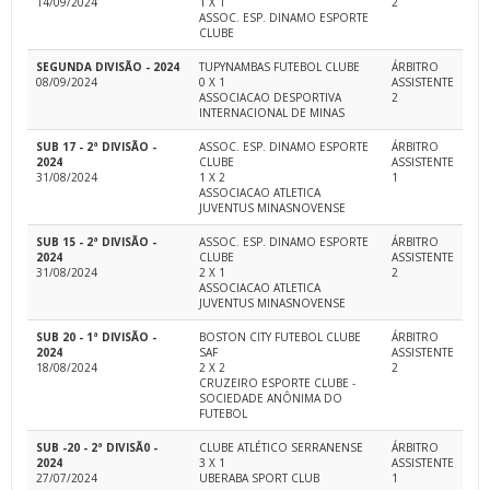
14/09/2024
1 X 1
2
ASSOC. ESP. DINAMO ESPORTE
CLUBE
SEGUNDA DIVISÃO - 2024
TUPYNAMBAS FUTEBOL CLUBE
ÁRBITRO
08/09/2024
0 X 1
ASSISTENTE
ASSOCIACAO DESPORTIVA
2
INTERNACIONAL DE MINAS
SUB 17 - 2ª DIVISÃO -
ASSOC. ESP. DINAMO ESPORTE
ÁRBITRO
2024
CLUBE
ASSISTENTE
31/08/2024
1 X 2
1
ASSOCIACAO ATLETICA
JUVENTUS MINASNOVENSE
SUB 15 - 2ª DIVISÃO -
ASSOC. ESP. DINAMO ESPORTE
ÁRBITRO
2024
CLUBE
ASSISTENTE
31/08/2024
2 X 1
2
ASSOCIACAO ATLETICA
JUVENTUS MINASNOVENSE
SUB 20 - 1ª DIVISÃO -
BOSTON CITY FUTEBOL CLUBE
ÁRBITRO
2024
SAF
ASSISTENTE
18/08/2024
2 X 2
2
CRUZEIRO ESPORTE CLUBE -
SOCIEDADE ANÔNIMA DO
FUTEBOL
SUB -20 - 2ª DIVISÃ0 -
CLUBE ATLÉTICO SERRANENSE
ÁRBITRO
2024
3 X 1
ASSISTENTE
27/07/2024
UBERABA SPORT CLUB
1