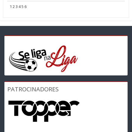
1
2
3
4
5
6
PATROCINADORES