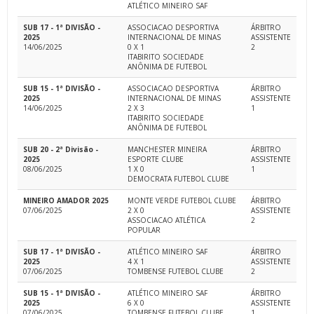
ATLÉTICO MINEIRO SAF
SUB 17 - 1ª DIVISÃO -
ASSOCIACAO DESPORTIVA
ÁRBITRO
2025
INTERNACIONAL DE MINAS
ASSISTENTE
14/06/2025
0 X 1
2
ITABIRITO SOCIEDADE
ANÔNIMA DE FUTEBOL
SUB 15 - 1ª DIVISÃO -
ASSOCIACAO DESPORTIVA
ÁRBITRO
2025
INTERNACIONAL DE MINAS
ASSISTENTE
14/06/2025
2 X 3
1
ITABIRITO SOCIEDADE
ANÔNIMA DE FUTEBOL
SUB 20 - 2ª Divisão -
MANCHESTER MINEIRA
ÁRBITRO
2025
ESPORTE CLUBE
ASSISTENTE
08/06/2025
1 X 0
1
DEMOCRATA FUTEBOL CLUBE
MINEIRO AMADOR 2025
MONTE VERDE FUTEBOL CLUBE
ÁRBITRO
07/06/2025
2 X 0
ASSISTENTE
ASSOCIACAO ATLÉTICA
2
POPULAR
SUB 17 - 1ª DIVISÃO -
ATLÉTICO MINEIRO SAF
ÁRBITRO
2025
4 X 1
ASSISTENTE
07/06/2025
TOMBENSE FUTEBOL CLUBE
2
SUB 15 - 1ª DIVISÃO -
ATLÉTICO MINEIRO SAF
ÁRBITRO
2025
6 X 0
ASSISTENTE
07/06/2025
TOMBENSE FUTEBOL CLUBE
1