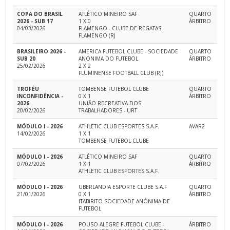
COPA DO BRASIL
ATLÉTICO MINEIRO SAF
QUARTO
2026 - SUB 17
1 X 0
ÁRBITRO
04/03/2026
FLAMENGO - CLUBE DE REGATAS
FLAMENGO (RJ
BRASILEIRO 2026 -
AMERICA FUTEBOL CLUBE - SOCIEDADE
QUARTO
SUB 20
ANONIMA DO FUTEBOL
ÁRBITRO
25/02/2026
2 X 2
FLUMINENSE FOOTBALL CLUB (RJ)
TROFÉU
TOMBENSE FUTEBOL CLUBE
QUARTO
INCONFIDÊNCIA -
0 X 1
ÁRBITRO
2026
UNIÃO RECREATIVA DOS
20/02/2026
TRABALHADORES - URT
MÓDULO I - 2026
ATHLETIC CLUB ESPORTES S.A.F.
AVAR2
14/02/2026
1 X 1
TOMBENSE FUTEBOL CLUBE
MÓDULO I - 2026
ATLÉTICO MINEIRO SAF
QUARTO
07/02/2026
1 X 1
ÁRBITRO
ATHLETIC CLUB ESPORTES S.A.F.
MÓDULO I - 2026
UBERLANDIA ESPORTE CLUBE S.A.F
QUARTO
21/01/2026
0 X 1
ÁRBITRO
ITABIRITO SOCIEDADE ANÔNIMA DE
FUTEBOL
MÓDULO I - 2026
POUSO ALEGRE FUTEBOL CLUBE -
ÁRBITRO