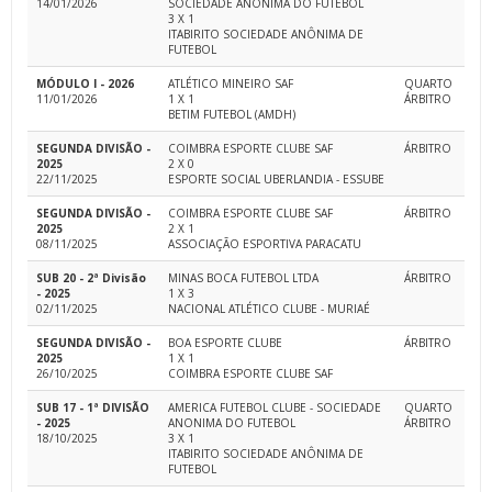
14/01/2026
SOCIEDADE ANONIMA DO FUTEBOL
3 X 1
ITABIRITO SOCIEDADE ANÔNIMA DE
FUTEBOL
MÓDULO I - 2026
ATLÉTICO MINEIRO SAF
QUARTO
11/01/2026
1 X 1
ÁRBITRO
BETIM FUTEBOL (AMDH)
SEGUNDA DIVISÃO -
COIMBRA ESPORTE CLUBE SAF
ÁRBITRO
2025
2 X 0
22/11/2025
ESPORTE SOCIAL UBERLANDIA - ESSUBE
SEGUNDA DIVISÃO -
COIMBRA ESPORTE CLUBE SAF
ÁRBITRO
2025
2 X 1
08/11/2025
ASSOCIAÇÃO ESPORTIVA PARACATU
SUB 20 - 2ª Divisão
MINAS BOCA FUTEBOL LTDA
ÁRBITRO
- 2025
1 X 3
02/11/2025
NACIONAL ATLÉTICO CLUBE - MURIAÉ
SEGUNDA DIVISÃO -
BOA ESPORTE CLUBE
ÁRBITRO
2025
1 X 1
26/10/2025
COIMBRA ESPORTE CLUBE SAF
SUB 17 - 1ª DIVISÃO
AMERICA FUTEBOL CLUBE - SOCIEDADE
QUARTO
- 2025
ANONIMA DO FUTEBOL
ÁRBITRO
18/10/2025
3 X 1
ITABIRITO SOCIEDADE ANÔNIMA DE
FUTEBOL