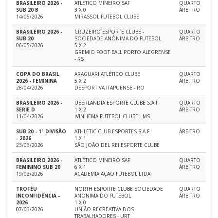
BRASILEIRO 2026 -
ATLÉTICO MINEIRO SAF
QUARTO
SUB 20 B
3 X 0
ÁRBITRO
14/05/2026
MIRASSOL FUTEBOL CLUBE
BRASILEIRO 2026 -
CRUZEIRO ESPORTE CLUBE -
QUARTO
SUB 20
SOCIEDADE ANÔNIMA DO FUTEBOL
ÁRBITRO
06/05/2026
5 X 2
GREMIO FOOT-BALL PORTO ALEGRENSE
- RS
COPA DO BRASIL
ARAGUARI ATLÉTICO CLUBE
QUARTO
2026 - FEMININA
5 X 2
ÁRBITRO
28/04/2026
DESPORTIVA ITAPUENSE - RO
BRASILEIRO 2026 -
UBERLANDIA ESPORTE CLUBE S.A.F
QUARTO
SERIE D
1 X 2
ÁRBITRO
11/04/2026
IVINHEMA FUTEBOL CLUBE - MS
SUB 20 - 1ª DIVISÃO
ATHLETIC CLUB ESPORTES S.A.F.
ÁRBITRO
- 2026
1 X 1
23/03/2026
SÃO JOÃO DEL REI ESPORTE CLUBE
BRASILEIRO 2026 -
ATLÉTICO MINEIRO SAF
QUARTO
FEMININO SUB 20
6 X 1
ÁRBITRO
19/03/2026
ACADEMIA AÇÃO FUTEBOL LTDA
TROFÉU
NORTH ESPORTE CLUBE SOCIEDADE
QUARTO
INCONFIDÊNCIA -
ANONIMA DO FUTEBOL
ÁRBITRO
2026
1 X 0
07/03/2026
UNIÃO RECREATIVA DOS
TRABALHADORES - URT