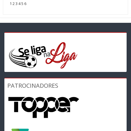
1
2
3
4
5
6
PATROCINADORES