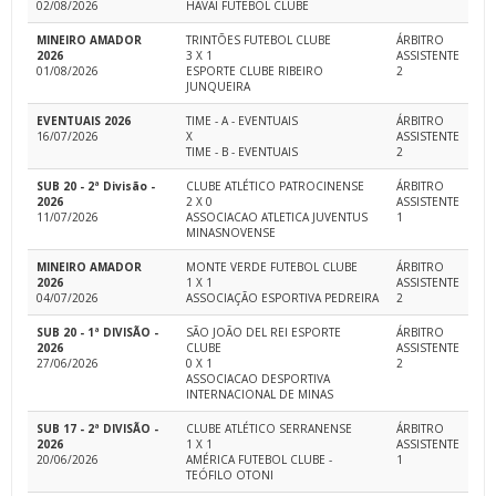
02/08/2026
HAVAI FUTEBOL CLUBE
MINEIRO AMADOR
TRINTÕES FUTEBOL CLUBE
ÁRBITRO
2026
3 X 1
ASSISTENTE
01/08/2026
ESPORTE CLUBE RIBEIRO
2
JUNQUEIRA
EVENTUAIS 2026
TIME - A - EVENTUAIS
ÁRBITRO
16/07/2026
X
ASSISTENTE
TIME - B - EVENTUAIS
2
SUB 20 - 2ª Divisão -
CLUBE ATLÉTICO PATROCINENSE
ÁRBITRO
2026
2 X 0
ASSISTENTE
11/07/2026
ASSOCIACAO ATLETICA JUVENTUS
1
MINASNOVENSE
MINEIRO AMADOR
MONTE VERDE FUTEBOL CLUBE
ÁRBITRO
2026
1 X 1
ASSISTENTE
04/07/2026
ASSOCIAÇÃO ESPORTIVA PEDREIRA
2
SUB 20 - 1ª DIVISÃO -
SÃO JOÃO DEL REI ESPORTE
ÁRBITRO
2026
CLUBE
ASSISTENTE
27/06/2026
0 X 1
2
ASSOCIACAO DESPORTIVA
INTERNACIONAL DE MINAS
SUB 17 - 2ª DIVISÃO -
CLUBE ATLÉTICO SERRANENSE
ÁRBITRO
2026
1 X 1
ASSISTENTE
20/06/2026
AMÉRICA FUTEBOL CLUBE -
1
TEÓFILO OTONI