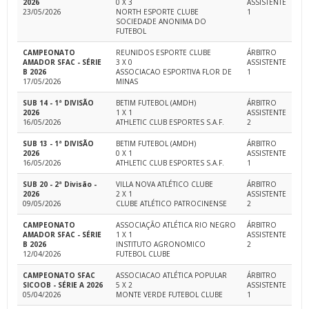
2026
0 X 3
ASSISTENTE
23/05/2026
NORTH ESPORTE CLUBE
1
SOCIEDADE ANONIMA DO
FUTEBOL
CAMPEONATO
REUNIDOS ESPORTE CLUBE
ÁRBITRO
AMADOR SFAC - SÉRIE
3 X 0
ASSISTENTE
B 2026
ASSOCIACAO ESPORTIVA FLOR DE
1
17/05/2026
MINAS
SUB 14 - 1ª DIVISÃO
BETIM FUTEBOL (AMDH)
ÁRBITRO
2026
1 X 1
ASSISTENTE
16/05/2026
ATHLETIC CLUB ESPORTES S.A.F.
2
SUB 13 - 1ª DIVISÃO
BETIM FUTEBOL (AMDH)
ÁRBITRO
2026
0 X 1
ASSISTENTE
16/05/2026
ATHLETIC CLUB ESPORTES S.A.F.
1
SUB 20 - 2ª Divisão -
VILLA NOVA ATLÉTICO CLUBE
ÁRBITRO
2026
2 X 1
ASSISTENTE
09/05/2026
CLUBE ATLÉTICO PATROCINENSE
2
CAMPEONATO
ASSOCIAÇÃO ATLÉTICA RIO NEGRO
ÁRBITRO
AMADOR SFAC - SÉRIE
1 X 1
ASSISTENTE
B 2026
INSTITUTO AGRONOMICO
2
12/04/2026
FUTEBOL CLUBE
CAMPEONATO SFAC
ASSOCIACAO ATLÉTICA POPULAR
ÁRBITRO
SICOOB - SÉRIE A 2026
5 X 2
ASSISTENTE
05/04/2026
MONTE VERDE FUTEBOL CLUBE
1