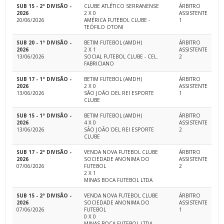
SUB 15 - 2ª DIVISÃO -
CLUBE ATLÉTICO SERRANENSE
ÁRBITRO
2026
2 X 0
ASSISTENTE
20/06/2026
AMÉRICA FUTEBOL CLUBE -
1
TEÓFILO OTONI
SUB 20 - 1ª DIVISÃO -
BETIM FUTEBOL (AMDH)
ÁRBITRO
2026
2 X 1
ASSISTENTE
13/06/2026
SOCIAL FUTEBOL CLUBE - CEL.
2
FABRICIANO
SUB 17 - 1ª DIVISÃO -
BETIM FUTEBOL (AMDH)
ÁRBITRO
2026
2 X 0
ASSISTENTE
13/06/2026
SÃO JOÃO DEL REI ESPORTE
1
CLUBE
SUB 15 - 1ª DIVISÃO -
BETIM FUTEBOL (AMDH)
ÁRBITRO
2026
4 X 0
ASSISTENTE
13/06/2026
SÃO JOÃO DEL REI ESPORTE
2
CLUBE
SUB 17 - 2ª DIVISÃO -
VENDA NOVA FUTEBOL CLUBE
ÁRBITRO
2026
SOCIEDADE ANONIMA DO
ASSISTENTE
07/06/2026
FUTEBOL
2
2 X 1
MINAS BOCA FUTEBOL LTDA
SUB 15 - 2ª DIVISÃO -
VENDA NOVA FUTEBOL CLUBE
ÁRBITRO
2026
SOCIEDADE ANONIMA DO
ASSISTENTE
07/06/2026
FUTEBOL
1
0 X 0
MINAS BOCA FUTEBOL LTDA