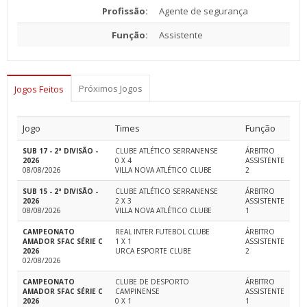
Profissão:
Agente de segurança
Função:
Assistente
Próximos Jogos
Jogos Feitos
Jogo
Times
Função
SUB 17 - 2ª DIVISÃO -
CLUBE ATLÉTICO SERRANENSE
ÁRBITRO
2026
0 X 4
ASSISTENTE
08/08/2026
VILLA NOVA ATLÉTICO CLUBE
2
SUB 15 - 2ª DIVISÃO -
CLUBE ATLÉTICO SERRANENSE
ÁRBITRO
2026
2 X 3
ASSISTENTE
08/08/2026
VILLA NOVA ATLÉTICO CLUBE
1
CAMPEONATO
REAL INTER FUTEBOL CLUBE
ÁRBITRO
AMADOR SFAC SÉRIE C
1 X 1
ASSISTENTE
2026
URCA ESPORTE CLUBE
2
02/08/2026
CAMPEONATO
CLUBE DE DESPORTO
ÁRBITRO
AMADOR SFAC SÉRIE C
CAMPINENSE
ASSISTENTE
2026
0 X 1
1