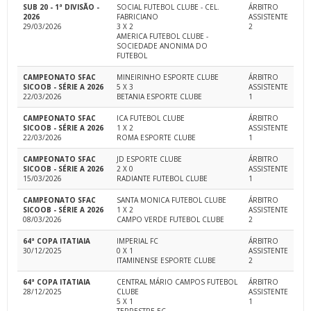
SUB 20 - 1ª DIVISÃO -
SOCIAL FUTEBOL CLUBE - CEL.
ÁRBITRO
2026
FABRICIANO
ASSISTENTE
29/03/2026
3 X 2
2
AMERICA FUTEBOL CLUBE -
SOCIEDADE ANONIMA DO
FUTEBOL
CAMPEONATO SFAC
MINEIRINHO ESPORTE CLUBE
ÁRBITRO
SICOOB - SÉRIE A 2026
5 X 3
ASSISTENTE
22/03/2026
BETANIA ESPORTE CLUBE
1
CAMPEONATO SFAC
ICA FUTEBOL CLUBE
ÁRBITRO
SICOOB - SÉRIE A 2026
1 X 2
ASSISTENTE
22/03/2026
ROMA ESPORTE CLUBE
1
CAMPEONATO SFAC
JD ESPORTE CLUBE
ÁRBITRO
SICOOB - SÉRIE A 2026
2 X 0
ASSISTENTE
15/03/2026
RADIANTE FUTEBOL CLUBE
1
CAMPEONATO SFAC
SANTA MONICA FUTEBOL CLUBE
ÁRBITRO
SICOOB - SÉRIE A 2026
1 X 2
ASSISTENTE
08/03/2026
CAMPO VERDE FUTEBOL CLUBE
2
64ª COPA ITATIAIA
IMPERIAL FC
ÁRBITRO
30/12/2025
0 X 1
ASSISTENTE
ITAMINENSE ESPORTE CLUBE
2
64ª COPA ITATIAIA
CENTRAL MÁRIO CAMPOS FUTEBOL
ÁRBITRO
28/12/2025
CLUBE
ASSISTENTE
5 X 1
1