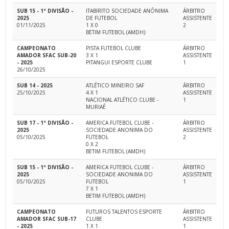
SUB 15 - 1ª DIVISÃO -
ITABIRITO SOCIEDADE ANÔNIMA
ÁRBITRO
2025
DE FUTEBOL
ASSISTENTE
01/11/2025
1 X 0
2
BETIM FUTEBOL (AMDH)
CAMPEONATO
PISTA FUTEBOL CLUBE
ÁRBITRO
AMADOR SFAC SUB-20
3 X 1
ASSISTENTE
- 2025
PITANGUI ESPORTE CLUBE
1
26/10/2025
SUB 14 - 2025
ATLÉTICO MINEIRO SAF
ÁRBITRO
25/10/2025
4 X 1
ASSISTENTE
NACIONAL ATLÉTICO CLUBE -
1
MURIAÉ
SUB 17 - 1ª DIVISÃO -
AMERICA FUTEBOL CLUBE -
ÁRBITRO
2025
SOCIEDADE ANONIMA DO
ASSISTENTE
05/10/2025
FUTEBOL
2
0 X 2
BETIM FUTEBOL (AMDH)
SUB 15 - 1ª DIVISÃO -
AMERICA FUTEBOL CLUBE -
ÁRBITRO
2025
SOCIEDADE ANONIMA DO
ASSISTENTE
05/10/2025
FUTEBOL
1
7 X 1
BETIM FUTEBOL (AMDH)
CAMPEONATO
FUTUROS TALENTOS ESPORTE
ÁRBITRO
AMADOR SFAC SUB-17
CLUBE
ASSISTENTE
- 2025
1 X 1
1