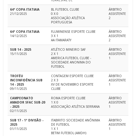
TERRESTRE EC
64ª COPA ITATIAIA
BL FUTEBOL CLUBE
ÁRBITRO
21/12/2025
0 X 0
ASSISTENTE
ASSOCIAÇÃO ATLÉTICA
2
PORTUGUESA
64ª COPA ITATIAIA
FLUMINENSE ESPORTE CLUBE
ÁRBITRO
14/12/2025
3 X 1
ASSISTENTE
AA ITAMARATY
2
SUB 14 - 2025
ATLÉTICO MINEIRO SAF
ÁRBITRO
15/11/2025
2 X 1
ASSISTENTE
AMERICA FUTEBOL CLUBE -
1
SOCIEDADE ANONIMA DO
FUTEBOL
TROFÉU
CONTAGEM ESPORTE CLUBE
ÁRBITRO
INCONFIDÊNCIA SUB
2 X 3
ASSISTENTE
14 - 2025
XV DE NOVEMBRO ESPORTE
1
09/11/2025
CLUBE
CAMPEONATO
ROMA ESPORTE CLUBE
ÁRBITRO
AMADOR SFAC SUB-20
1 X 0
ASSISTENTE
- 2025
ASSOCIAÇÃO ATLÉTICA SERRANA
1
02/11/2025
SUB 17 - 1ª DIVISÃO -
ITABIRITO SOCIEDADE ANÔNIMA
ÁRBITRO
2025
DE FUTEBOL
ASSISTENTE
01/11/2025
1 X 1
1
BETIM FUTEBOL (AMDH)