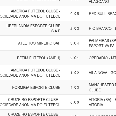
ALAGOANO
AMERICA FUTEBOL CLUBE -
0 X 5
RED BULL BRA
OCIEDADE ANONIMA DO FUTEBOL
UBERLANDIA ESPORTE CLUBE
2 X 2
RIO BRANCO - 
S.A.F
PALMEIRAS (SP
ATLÉTICO MINEIRO SAF
3 X 4
ESPORTIVA PAL
BETIM FUTEBOL (AMDH)
2 X 1
OPERÁRIO - M
AMERICA FUTEBOL CLUBE -
1 X 2
VILA NOVA - G
OCIEDADE ANONIMA DO FUTEBOL
MANCHESTER 
FORMIGA ESPORTE CLUBE
4 X 2
CLUBE
CRUZEIRO ESPORTE CLUBE -
VITORIA (BA) 
0 X 0
OCIEDADE ANÔNIMA DO FUTEBOL
VITORIA
CRUZEIRO ESPORTE CLUBE -