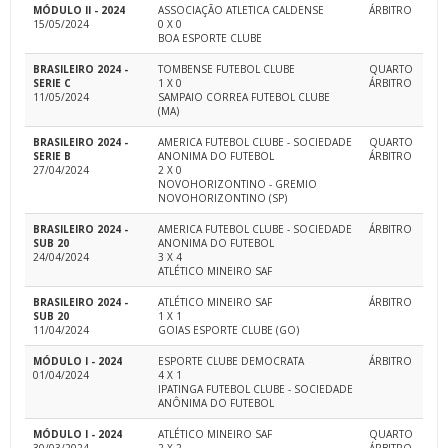
MÓDULO II - 2024
ASSOCIAÇÃO ATLETICA CALDENSE
ÁRBITRO
15/05/2024
0 X 0
BOA ESPORTE CLUBE
BRASILEIRO 2024 -
TOMBENSE FUTEBOL CLUBE
QUARTO
SERIE C
1 X 0
ÁRBITRO
11/05/2024
SAMPAIO CORREA FUTEBOL CLUBE
(MA)
BRASILEIRO 2024 -
AMERICA FUTEBOL CLUBE - SOCIEDADE
QUARTO
SERIE B
ANONIMA DO FUTEBOL
ÁRBITRO
27/04/2024
2 X 0
NOVOHORIZONTINO - GREMIO
NOVOHORIZONTINO (SP)
BRASILEIRO 2024 -
AMERICA FUTEBOL CLUBE - SOCIEDADE
ÁRBITRO
SUB 20
ANONIMA DO FUTEBOL
24/04/2024
3 X 4
ATLÉTICO MINEIRO SAF
BRASILEIRO 2024 -
ATLÉTICO MINEIRO SAF
ÁRBITRO
SUB 20
1 X 1
11/04/2024
GOIAS ESPORTE CLUBE (GO)
MÓDULO I - 2024
ESPORTE CLUBE DEMOCRATA
ÁRBITRO
01/04/2024
4 X 1
IPATINGA FUTEBOL CLUBE - SOCIEDADE
ANÔNIMA DO FUTEBOL
MÓDULO I - 2024
ATLÉTICO MINEIRO SAF
QUARTO