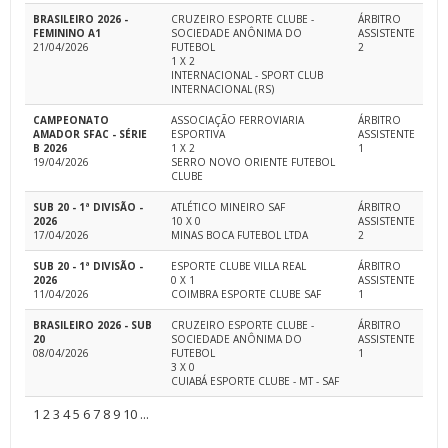
BRASILEIRO 2026 -
CRUZEIRO ESPORTE CLUBE -
ÁRBITRO
FEMININO A1
SOCIEDADE ANÔNIMA DO
ASSISTENTE
21/04/2026
FUTEBOL
2
1 X 2
INTERNACIONAL - SPORT CLUB
INTERNACIONAL (RS)
CAMPEONATO
ASSOCIAÇÃO FERROVIARIA
ÁRBITRO
AMADOR SFAC - SÉRIE
ESPORTIVA
ASSISTENTE
B 2026
1 X 2
1
19/04/2026
SERRO NOVO ORIENTE FUTEBOL
CLUBE
SUB 20 - 1ª DIVISÃO -
ATLÉTICO MINEIRO SAF
ÁRBITRO
2026
10 X 0
ASSISTENTE
17/04/2026
MINAS BOCA FUTEBOL LTDA
2
SUB 20 - 1ª DIVISÃO -
ESPORTE CLUBE VILLA REAL
ÁRBITRO
2026
0 X 1
ASSISTENTE
11/04/2026
COIMBRA ESPORTE CLUBE SAF
1
BRASILEIRO 2026 - SUB
CRUZEIRO ESPORTE CLUBE -
ÁRBITRO
20
SOCIEDADE ANÔNIMA DO
ASSISTENTE
08/04/2026
FUTEBOL
1
3 X 0
CUIABÁ ESPORTE CLUBE - MT - SAF
1
2
3
4
5
6
7
8
9
10
...