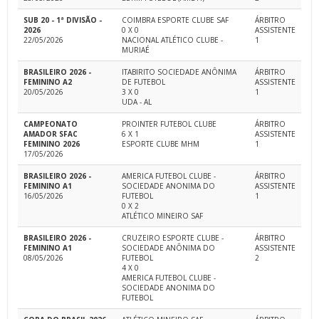
SUB 20 - 1ª DIVISÃO -
COIMBRA ESPORTE CLUBE SAF
ÁRBITRO
2026
0 X 0
ASSISTENTE
22/05/2026
NACIONAL ATLÉTICO CLUBE -
1
MURIAÉ
BRASILEIRO 2026 -
ITABIRITO SOCIEDADE ANÔNIMA
ÁRBITRO
FEMININO A2
DE FUTEBOL
ASSISTENTE
20/05/2026
3 X 0
1
UDA - AL
CAMPEONATO
PROINTER FUTEBOL CLUBE
ÁRBITRO
AMADOR SFAC
6 X 1
ASSISTENTE
FEMININO 2026
ESPORTE CLUBE MHM
1
17/05/2026
BRASILEIRO 2026 -
AMERICA FUTEBOL CLUBE -
ÁRBITRO
FEMININO A1
SOCIEDADE ANONIMA DO
ASSISTENTE
16/05/2026
FUTEBOL
1
0 X 2
ATLÉTICO MINEIRO SAF
BRASILEIRO 2026 -
CRUZEIRO ESPORTE CLUBE -
ÁRBITRO
FEMININO A1
SOCIEDADE ANÔNIMA DO
ASSISTENTE
08/05/2026
FUTEBOL
2
4 X 0
AMERICA FUTEBOL CLUBE -
SOCIEDADE ANONIMA DO
FUTEBOL