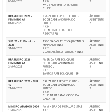
05/08/2026
1 X 0
2
XV DE NOVEMBRO ESPORTE
CLUBE
BRASILEIRO 2026 -
CRUZEIRO ESPORTE CLUBE -
ÁRBITRO
FEMININO A1
SOCIEDADE ANÔNIMA DO
ASSISTENTE
01/08/2026
FUTEBOL
2
4 X 0
BOTAFOGO DE FUTEBOL E
REGATAS(RJ)
SUB 20 - 2ª Divisão -
ASSOCIACAO ATLETICA JUVENTUS
ÁRBITRO
2026
MINASNOVENSE
ASSISTENTE
31/07/2026
2 X 2
1
CLUBE ATLÉTICO PATROCINENSE
BRASILEIRO 2026 -
AMERICA FUTEBOL CLUBE -
ÁRBITRO
FEMININO A1
SOCIEDADE ANONIMA DO
ASSISTENTE
24/07/2026
FUTEBOL
1
0 X 1
SANTOS FUTEBOL CLUBE - SP
BRASILEIRO 2026 - SUB
CRUZEIRO ESPORTE CLUBE -
ÁRBITRO
17
SOCIEDADE ANÔNIMA DO
ASSISTENTE
21/07/2026
FUTEBOL
2
1 X 0
CLUB DE REGATAS VASCO DA
GAMA (RJ)
MINEIRO AMADOR 2026
AA MINEIRA DE METALURGISTAS
ÁRBITRO
18/07/2026
1 X 1
ASSISTENTE