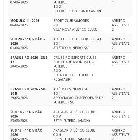
07/06/2026
FUTEBOL
1
1 X 2
ESPORTE CLUBE SANTO ANDRE
MÓDULO II - 2026
SPORT CLUB AYMORES
ÁRBITRO
06/06/2026
2 X 1
ASSISTENTE
VILLA NOVA ATLÉTICO CLUBE
2
SUB 20 - 1ª DIVISÃO -
ATHLETIC CLUB ESPORTES S.A.F.
ÁRBITRO
2026
2 X 1
ASSISTENTE
01/06/2026
ATLÉTICO MINEIRO SAF
2
BRASILEIRO 2026 - SUB
CRUZEIRO ESPORTE CLUBE -
ÁRBITRO
17
SOCIEDADE ANÔNIMA DO
ASSISTENTE
30/05/2026
FUTEBOL
1
2 X 0
BOTAFOGO DE FUTEBOL E
REGATAS(RJ)
BRASILEIRO 2026 - SUB
ATLÉTICO MINEIRO SAF
ÁRBITRO
20 B
1 X 1
ASSISTENTE
29/05/2026
ASSOCIAÇÃO CHAPECOENSE DE
2
FUTEBOL - SC
SUB 14 - 1ª DIVISÃO
ARAGUARI ATLÉTICO CLUBE
ÁRBITRO
2026
0 X 8
ASSISTENTE
23/05/2026
BETIM FUTEBOL (AMDH)
1
SUB 13 - 1ª DIVISÃO
ARAGUARI ATLÉTICO CLUBE
ÁRBITRO
2026
0 X 4
ASSISTENTE
23/05/2026
BETIM FUTEBOL (AMDH)
2