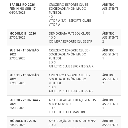
BRASILEIRO 2026 -
CRUZEIRO ESPORTE CLUBE -
ÁRBITRO
FEMININO SUB 17
SOCIEDADE ANÔNIMA DO
ASSISTENTE
04/07/2026
FUTEBOL
1
4 X 1
VITORIA (BA) - ESPORTE CLUBE
VITORIA
MÓDULO II - 2026
DEMOCRATA FUTEBOL CLUBE
ÁRBITRO
27/06/2026
1 X 0
ASSISTENTE
COIMBRA ESPORTE CLUBE SAF
2
SUB 14 - 1ª DIVISÃO
CRUZEIRO ESPORTE CLUBE -
ÁRBITRO
2026
SOCIEDADE ANÔNIMA DO
ASSISTENTE
27/06/2026
FUTEBOL
1
2 X 0
ATHLETIC CLUB ESPORTES S.A.F.
SUB 13 - 1ª DIVISÃO
CRUZEIRO ESPORTE CLUBE -
ÁRBITRO
2026
SOCIEDADE ANÔNIMA DO
ASSISTENTE
27/06/2026
FUTEBOL
2
1 X 0
ATHLETIC CLUB ESPORTES S.A.F.
SUB 20 - 2ª Divisão -
ASSOCIACAO ATLETICA JUVENTUS
ÁRBITRO
2026
MINASNOVENSE
ASSISTENTE
26/06/2026
0 X 1
1
ESPORTE CLUBE MAMORÉ
MÓDULO II - 2026
ASSOCIAÇÃO ATLETICA CALDENSE
ÁRBITRO
20/06/2026
0 X 0
ASSISTENTE