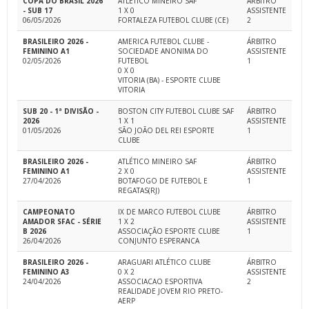
COPA DO BRASIL 2026
ATLÉTICO MINEIRO SAF
ÁRBITRO
- SUB 17
1 X 0
ASSISTENTE
06/05/2026
FORTALEZA FUTEBOL CLUBE (CE)
2
BRASILEIRO 2026 -
AMERICA FUTEBOL CLUBE -
ÁRBITRO
FEMININO A1
SOCIEDADE ANONIMA DO
ASSISTENTE
02/05/2026
FUTEBOL
1
0 X 0
VITORIA (BA) - ESPORTE CLUBE
VITORIA
SUB 20 - 1ª DIVISÃO -
BOSTON CITY FUTEBOL CLUBE SAF
ÁRBITRO
2026
1 X 1
ASSISTENTE
01/05/2026
SÃO JOÃO DEL REI ESPORTE
1
CLUBE
BRASILEIRO 2026 -
ATLÉTICO MINEIRO SAF
ÁRBITRO
FEMININO A1
2 X 0
ASSISTENTE
27/04/2026
BOTAFOGO DE FUTEBOL E
1
REGATAS(RJ)
CAMPEONATO
IX DE MARCO FUTEBOL CLUBE
ÁRBITRO
AMADOR SFAC - SÉRIE
1 X 2
ASSISTENTE
B 2026
ASSOCIAÇÃO ESPORTE CLUBE
1
26/04/2026
CONJUNTO ESPERANCA
BRASILEIRO 2026 -
ARAGUARI ATLÉTICO CLUBE
ÁRBITRO
FEMININO A3
0 X 2
ASSISTENTE
24/04/2026
ASSOCIACAO ESPORTIVA
2
REALIDADE JOVEM RIO PRETO-
AERP