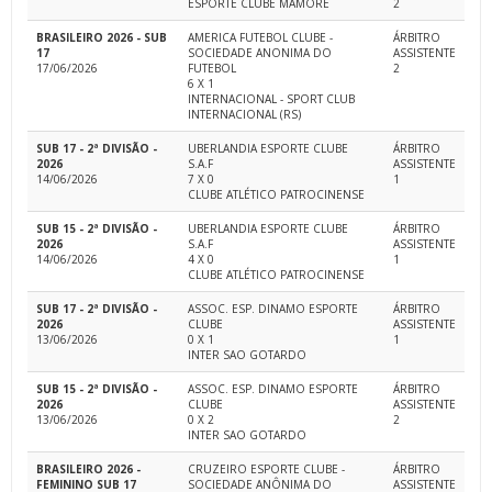
ESPORTE CLUBE MAMORÉ
2
BRASILEIRO 2026 - SUB
AMERICA FUTEBOL CLUBE -
ÁRBITRO
17
SOCIEDADE ANONIMA DO
ASSISTENTE
17/06/2026
FUTEBOL
2
6 X 1
INTERNACIONAL - SPORT CLUB
INTERNACIONAL (RS)
SUB 17 - 2ª DIVISÃO -
UBERLANDIA ESPORTE CLUBE
ÁRBITRO
2026
S.A.F
ASSISTENTE
14/06/2026
7 X 0
1
CLUBE ATLÉTICO PATROCINENSE
SUB 15 - 2ª DIVISÃO -
UBERLANDIA ESPORTE CLUBE
ÁRBITRO
2026
S.A.F
ASSISTENTE
14/06/2026
4 X 0
1
CLUBE ATLÉTICO PATROCINENSE
SUB 17 - 2ª DIVISÃO -
ASSOC. ESP. DINAMO ESPORTE
ÁRBITRO
2026
CLUBE
ASSISTENTE
13/06/2026
0 X 1
1
INTER SAO GOTARDO
SUB 15 - 2ª DIVISÃO -
ASSOC. ESP. DINAMO ESPORTE
ÁRBITRO
2026
CLUBE
ASSISTENTE
13/06/2026
0 X 2
2
INTER SAO GOTARDO
BRASILEIRO 2026 -
CRUZEIRO ESPORTE CLUBE -
ÁRBITRO
FEMININO SUB 17
SOCIEDADE ANÔNIMA DO
ASSISTENTE