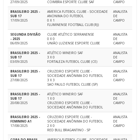
27/09/2025
COIMBRA ESPORTE CLUBE SAF
CAMPO
BRASILEIRO 2025 -
AMERICA FUTEBOL CLUBE - SOCIEDADE
ANALISTA
SUB 17
ANONIMA DO FUTEBOL
DE
17/09/2025
0 X 1
CAMPO
FLUMINENSE FOOTBALL CLUB (RJ)
SEGUNDA DIVISÃO
CLUBE ATLÉTICO SERRANENSE
ANALISTA
- 2025
0 X 0
DE
06/09/2025
UNIÃO LUZIENSE ESPORTE CLUBE
CAMPO
BRASILEIRO 2025 -
ATLÉTICO MINEIRO SAF
ANALISTA
SUB 17
3 X 0
DE
03/09/2025
FORTALEZA FUTEBOL CLUBE (CE)
CAMPO
BRASILEIRO 2025 -
CRUZEIRO ESPORTE CLUBE -
ANALISTA
SUB 17
SOCIEDADE ANÔNIMA DO FUTEBOL
DE
27/08/2025
3 X 3
CAMPO
SAO PAULO FUTEBOL CLUBE (SP)
BRASILEIRO 2025 -
ATLÉTICO MINEIRO SAF
ANALISTA
SUB 17
1 X 0
DE
20/08/2025
CRUZEIRO ESPORTE CLUBE -
CAMPO
SOCIEDADE ANÔNIMA DO FUTEBOL
BRASILEIRO 2025 -
CRUZEIRO ESPORTE CLUBE -
ANALISTA
FEMININO A1
SOCIEDADE ANÔNIMA DO FUTEBOL
DE
17/08/2025
2 X 0
CAMPO
RED BULL BRAGANTINO - SP
COPA DO BRASIL
AMERICA FUTEBOL CLUBE - SOCIEDADE
ANALISTA