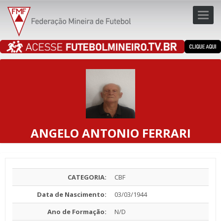
Toggl
navig
navig
ANGELO ANTONIO FERRARI
CATEGORIA:
CBF
Data de Nascimento:
03/03/1944
Ano de Formação:
N/D