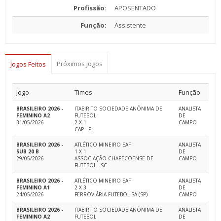
Profissão:
APOSENTADO
Função:
Assistente
Próximos Jogos
Jogos Feitos
Jogo
Times
Função
BRASILEIRO 2026 -
ITABIRITO SOCIEDADE ANÔNIMA DE
ANALISTA
FEMININO A2
FUTEBOL
DE
31/05/2026
2 X 1
CAMPO
CAP - PI
BRASILEIRO 2026 -
ATLÉTICO MINEIRO SAF
ANALISTA
SUB 20 B
1 X 1
DE
29/05/2026
ASSOCIAÇÃO CHAPECOENSE DE
CAMPO
FUTEBOL - SC
BRASILEIRO 2026 -
ATLÉTICO MINEIRO SAF
ANALISTA
FEMININO A1
2 X 3
DE
24/05/2026
FERROVIÁRIA FUTEBOL SA (SP)
CAMPO
BRASILEIRO 2026 -
ITABIRITO SOCIEDADE ANÔNIMA DE
ANALISTA
FEMININO A2
FUTEBOL
DE