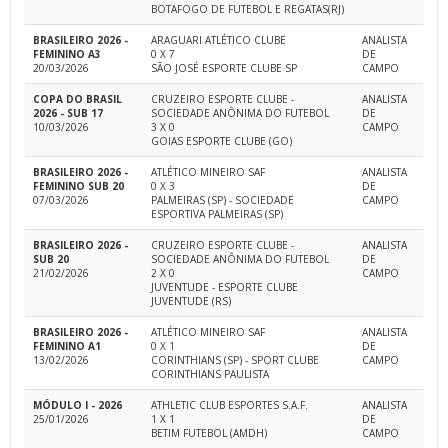
BOTAFOGO DE FUTEBOL E REGATAS(RJ)
BRASILEIRO 2026 -
ARAGUARI ATLÉTICO CLUBE
ANALISTA
FEMININO A3
0 X 7
DE
20/03/2026
SÃO JOSÉ ESPORTE CLUBE SP
CAMPO
COPA DO BRASIL
CRUZEIRO ESPORTE CLUBE -
ANALISTA
2026 - SUB 17
SOCIEDADE ANÔNIMA DO FUTEBOL
DE
10/03/2026
3 X 0
CAMPO
GOIAS ESPORTE CLUBE (GO)
BRASILEIRO 2026 -
ATLÉTICO MINEIRO SAF
ANALISTA
FEMININO SUB 20
0 X 3
DE
07/03/2026
PALMEIRAS (SP) - SOCIEDADE
CAMPO
ESPORTIVA PALMEIRAS (SP)
BRASILEIRO 2026 -
CRUZEIRO ESPORTE CLUBE -
ANALISTA
SUB 20
SOCIEDADE ANÔNIMA DO FUTEBOL
DE
21/02/2026
2 X 0
CAMPO
JUVENTUDE - ESPORTE CLUBE
JUVENTUDE (RS)
BRASILEIRO 2026 -
ATLÉTICO MINEIRO SAF
ANALISTA
FEMININO A1
0 X 1
DE
13/02/2026
CORINTHIANS (SP) - SPORT CLUBE
CAMPO
CORINTHIANS PAULISTA
MÓDULO I - 2026
ATHLETIC CLUB ESPORTES S.A.F.
ANALISTA
25/01/2026
1 X 1
DE
BETIM FUTEBOL (AMDH)
CAMPO