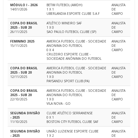
MÓDULO I - 2026
BETIM FUTEBOL (AMDH)
ANALISTA
14/01/2026
1 X 1
DE
UBERLANDIA ESPORTE CLUBE S.A.F
CAMPO
COPA DO BRASIL
ATLÉTICO MINEIRO SAF
ANALISTA
2025 - SUB 20
1 X 0
DE
26/11/2025
SAO PAULO FUTEBOL CLUBE (SP)
CAMPO
FEMININO 2025
AMERICA FUTEBOL CLUBE - SOCIEDADE
ANALISTA
15/11/2025
ANONIMA DO FUTEBOL
DE
0 X 4
CAMPO
CRUZEIRO ESPORTE CLUBE -
SOCIEDADE ANÔNIMA DO FUTEBOL
COPA DO BRASIL
AMERICA FUTEBOL CLUBE - SOCIEDADE
ANALISTA
2025 - SUB 20
ANONIMA DO FUTEBOL
DE
12/11/2025
1 X 0
CAMPO
PAYSANDU SPORT CLUB (PA)
COPA DO BRASIL
AMERICA FUTEBOL CLUBE - SOCIEDADE
ANALISTA
2025 - SUB 20
ANONIMA DO FUTEBOL
DE
22/10/2025
1 X 0
CAMPO
VILA NOVA - GO
SEGUNDA DIVISÃO
CLUBE ATLÉTICO SERRANENSE
ANALISTA
- 2025
0 X 1
DE
11/10/2025
BOSTON CITY FUTEBOL CLUBE SAF
CAMPO
SEGUNDA DIVISÃO
UNIÃO LUZIENSE ESPORTE CLUBE
ANALISTA
- 2025
1 X 2
DE