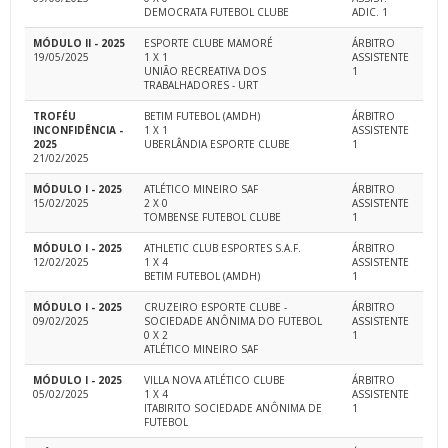
DEMOCRATA FUTEBOL CLUBE
ADIC. 1
MÓDULO II - 2025
ESPORTE CLUBE MAMORÉ
ÁRBITRO
19/05/2025
1 X 1
ASSISTENTE
UNIÃO RECREATIVA DOS
1
TRABALHADORES - URT
TROFÉU
BETIM FUTEBOL (AMDH)
ÁRBITRO
INCONFIDÊNCIA -
1 X 1
ASSISTENTE
2025
UBERLÂNDIA ESPORTE CLUBE
1
21/02/2025
MÓDULO I - 2025
ATLÉTICO MINEIRO SAF
ÁRBITRO
15/02/2025
2 X 0
ASSISTENTE
TOMBENSE FUTEBOL CLUBE
1
MÓDULO I - 2025
ATHLETIC CLUB ESPORTES S.A.F.
ÁRBITRO
12/02/2025
1 X 4
ASSISTENTE
BETIM FUTEBOL (AMDH)
1
MÓDULO I - 2025
CRUZEIRO ESPORTE CLUBE -
ÁRBITRO
09/02/2025
SOCIEDADE ANÔNIMA DO FUTEBOL
ASSISTENTE
0 X 2
1
ATLÉTICO MINEIRO SAF
MÓDULO I - 2025
VILLA NOVA ATLÉTICO CLUBE
ÁRBITRO
05/02/2025
1 X 4
ASSISTENTE
ITABIRITO SOCIEDADE ANÔNIMA DE
1
FUTEBOL