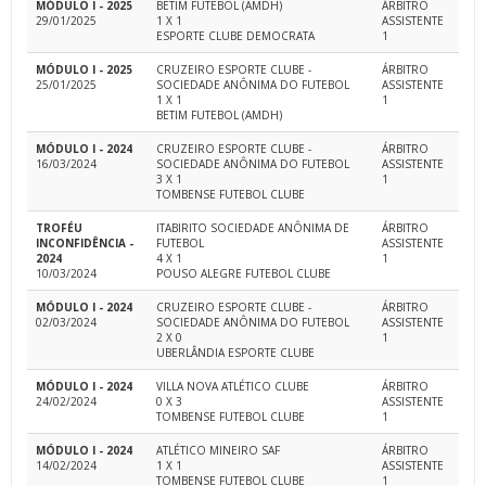
MÓDULO I - 2025
BETIM FUTEBOL (AMDH)
ÁRBITRO
29/01/2025
1 X 1
ASSISTENTE
ESPORTE CLUBE DEMOCRATA
1
MÓDULO I - 2025
CRUZEIRO ESPORTE CLUBE -
ÁRBITRO
25/01/2025
SOCIEDADE ANÔNIMA DO FUTEBOL
ASSISTENTE
1 X 1
1
BETIM FUTEBOL (AMDH)
MÓDULO I - 2024
CRUZEIRO ESPORTE CLUBE -
ÁRBITRO
16/03/2024
SOCIEDADE ANÔNIMA DO FUTEBOL
ASSISTENTE
3 X 1
1
TOMBENSE FUTEBOL CLUBE
TROFÉU
ITABIRITO SOCIEDADE ANÔNIMA DE
ÁRBITRO
INCONFIDÊNCIA -
FUTEBOL
ASSISTENTE
2024
4 X 1
1
10/03/2024
POUSO ALEGRE FUTEBOL CLUBE
MÓDULO I - 2024
CRUZEIRO ESPORTE CLUBE -
ÁRBITRO
02/03/2024
SOCIEDADE ANÔNIMA DO FUTEBOL
ASSISTENTE
2 X 0
1
UBERLÂNDIA ESPORTE CLUBE
MÓDULO I - 2024
VILLA NOVA ATLÉTICO CLUBE
ÁRBITRO
24/02/2024
0 X 3
ASSISTENTE
TOMBENSE FUTEBOL CLUBE
1
MÓDULO I - 2024
ATLÉTICO MINEIRO SAF
ÁRBITRO
14/02/2024
1 X 1
ASSISTENTE
TOMBENSE FUTEBOL CLUBE
1