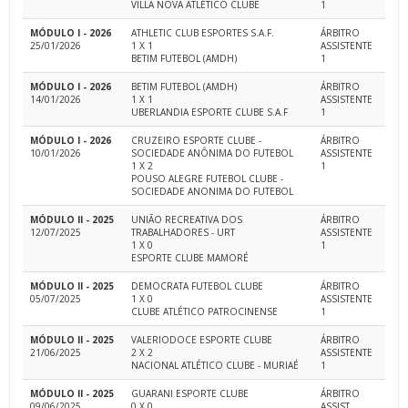
VILLA NOVA ATLÉTICO CLUBE
1
MÓDULO I - 2026
ATHLETIC CLUB ESPORTES S.A.F.
ÁRBITRO
25/01/2026
1 X 1
ASSISTENTE
BETIM FUTEBOL (AMDH)
1
MÓDULO I - 2026
BETIM FUTEBOL (AMDH)
ÁRBITRO
14/01/2026
1 X 1
ASSISTENTE
UBERLANDIA ESPORTE CLUBE S.A.F
1
MÓDULO I - 2026
CRUZEIRO ESPORTE CLUBE -
ÁRBITRO
10/01/2026
SOCIEDADE ANÔNIMA DO FUTEBOL
ASSISTENTE
1 X 2
1
POUSO ALEGRE FUTEBOL CLUBE -
SOCIEDADE ANONIMA DO FUTEBOL
MÓDULO II - 2025
UNIÃO RECREATIVA DOS
ÁRBITRO
12/07/2025
TRABALHADORES - URT
ASSISTENTE
1 X 0
1
ESPORTE CLUBE MAMORÉ
MÓDULO II - 2025
DEMOCRATA FUTEBOL CLUBE
ÁRBITRO
05/07/2025
1 X 0
ASSISTENTE
CLUBE ATLÉTICO PATROCINENSE
1
MÓDULO II - 2025
VALERIODOCE ESPORTE CLUBE
ÁRBITRO
21/06/2025
2 X 2
ASSISTENTE
NACIONAL ATLÉTICO CLUBE - MURIAÉ
1
MÓDULO II - 2025
GUARANI ESPORTE CLUBE
ÁRBITRO
09/06/2025
0 X 0
ASSIST.