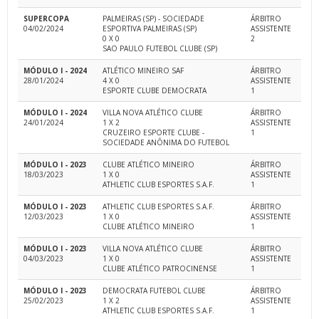
SUPERCOPA
PALMEIRAS (SP) - SOCIEDADE
ÁRBITRO
04/02/2024
ESPORTIVA PALMEIRAS (SP)
ASSISTENTE
0 X 0
2
SAO PAULO FUTEBOL CLUBE (SP)
MÓDULO I - 2024
ATLÉTICO MINEIRO SAF
ÁRBITRO
28/01/2024
4 X 0
ASSISTENTE
ESPORTE CLUBE DEMOCRATA
1
MÓDULO I - 2024
VILLA NOVA ATLÉTICO CLUBE
ÁRBITRO
24/01/2024
1 X 2
ASSISTENTE
CRUZEIRO ESPORTE CLUBE -
1
SOCIEDADE ANÔNIMA DO FUTEBOL
MÓDULO I - 2023
CLUBE ATLÉTICO MINEIRO
ÁRBITRO
18/03/2023
1 X 0
ASSISTENTE
ATHLETIC CLUB ESPORTES S.A.F.
1
MÓDULO I - 2023
ATHLETIC CLUB ESPORTES S.A.F.
ÁRBITRO
12/03/2023
1 X 0
ASSISTENTE
CLUBE ATLÉTICO MINEIRO
1
MÓDULO I - 2023
VILLA NOVA ATLÉTICO CLUBE
ÁRBITRO
04/03/2023
1 X 0
ASSISTENTE
CLUBE ATLÉTICO PATROCINENSE
1
MÓDULO I - 2023
DEMOCRATA FUTEBOL CLUBE
ÁRBITRO
25/02/2023
1 X 2
ASSISTENTE
ATHLETIC CLUB ESPORTES S.A.F.
1