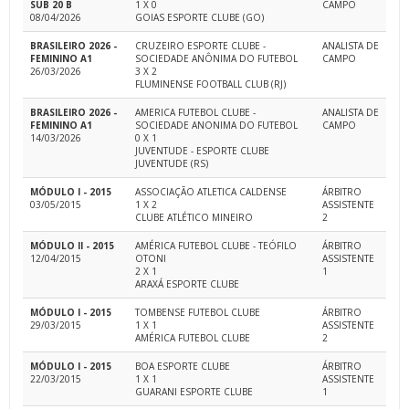
SUB 20 B
1 X 0
CAMPO
08/04/2026
GOIAS ESPORTE CLUBE (GO)
BRASILEIRO 2026 -
CRUZEIRO ESPORTE CLUBE -
ANALISTA DE
FEMININO A1
SOCIEDADE ANÔNIMA DO FUTEBOL
CAMPO
26/03/2026
3 X 2
FLUMINENSE FOOTBALL CLUB (RJ)
BRASILEIRO 2026 -
AMERICA FUTEBOL CLUBE -
ANALISTA DE
FEMININO A1
SOCIEDADE ANONIMA DO FUTEBOL
CAMPO
14/03/2026
0 X 1
JUVENTUDE - ESPORTE CLUBE
JUVENTUDE (RS)
MÓDULO I - 2015
ASSOCIAÇÃO ATLETICA CALDENSE
ÁRBITRO
03/05/2015
1 X 2
ASSISTENTE
CLUBE ATLÉTICO MINEIRO
2
MÓDULO II - 2015
AMÉRICA FUTEBOL CLUBE - TEÓFILO
ÁRBITRO
12/04/2015
OTONI
ASSISTENTE
2 X 1
1
ARAXÁ ESPORTE CLUBE
MÓDULO I - 2015
TOMBENSE FUTEBOL CLUBE
ÁRBITRO
29/03/2015
1 X 1
ASSISTENTE
AMÉRICA FUTEBOL CLUBE
2
MÓDULO I - 2015
BOA ESPORTE CLUBE
ÁRBITRO
22/03/2015
1 X 1
ASSISTENTE
GUARANI ESPORTE CLUBE
1