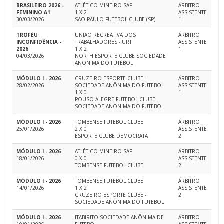
BRASILEIRO 2026 -
ATLÉTICO MINEIRO SAF
ÁRBITRO
FEMININO A1
1 X 2
ASSISTENTE
30/03/2026
SAO PAULO FUTEBOL CLUBE (SP)
1
TROFÉU
UNIÃO RECREATIVA DOS
ÁRBITRO
INCONFIDÊNCIA -
TRABALHADORES - URT
ASSISTENTE
2026
1 X 2
1
04/03/2026
NORTH ESPORTE CLUBE SOCIEDADE
ANONIMA DO FUTEBOL
MÓDULO I - 2026
CRUZEIRO ESPORTE CLUBE -
ÁRBITRO
28/02/2026
SOCIEDADE ANÔNIMA DO FUTEBOL
ASSISTENTE
1 X 0
1
POUSO ALEGRE FUTEBOL CLUBE -
SOCIEDADE ANONIMA DO FUTEBOL
MÓDULO I - 2026
TOMBENSE FUTEBOL CLUBE
ÁRBITRO
25/01/2026
2 X 0
ASSISTENTE
ESPORTE CLUBE DEMOCRATA
2
MÓDULO I - 2026
ATLÉTICO MINEIRO SAF
ÁRBITRO
18/01/2026
0 X 0
ASSISTENTE
TOMBENSE FUTEBOL CLUBE
2
MÓDULO I - 2026
TOMBENSE FUTEBOL CLUBE
ÁRBITRO
14/01/2026
1 X 2
ASSISTENTE
CRUZEIRO ESPORTE CLUBE -
2
SOCIEDADE ANÔNIMA DO FUTEBOL
MÓDULO I - 2026
ITABIRITO SOCIEDADE ANÔNIMA DE
ÁRBITRO