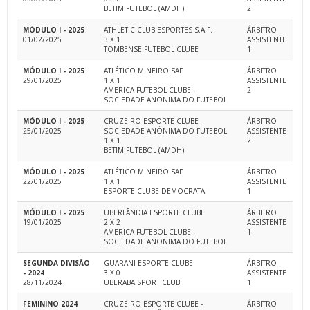
BETIM FUTEBOL (AMDH)
2
MÓDULO I - 2025
ATHLETIC CLUB ESPORTES S.A.F.
ÁRBITRO
01/02/2025
3 X 1
ASSISTENTE
TOMBENSE FUTEBOL CLUBE
1
MÓDULO I - 2025
ATLÉTICO MINEIRO SAF
ÁRBITRO
29/01/2025
1 X 1
ASSISTENTE
AMERICA FUTEBOL CLUBE -
2
SOCIEDADE ANONIMA DO FUTEBOL
MÓDULO I - 2025
CRUZEIRO ESPORTE CLUBE -
ÁRBITRO
25/01/2025
SOCIEDADE ANÔNIMA DO FUTEBOL
ASSISTENTE
1 X 1
2
BETIM FUTEBOL (AMDH)
MÓDULO I - 2025
ATLÉTICO MINEIRO SAF
ÁRBITRO
22/01/2025
1 X 1
ASSISTENTE
ESPORTE CLUBE DEMOCRATA
1
MÓDULO I - 2025
UBERLÂNDIA ESPORTE CLUBE
ÁRBITRO
19/01/2025
2 X 2
ASSISTENTE
AMERICA FUTEBOL CLUBE -
1
SOCIEDADE ANONIMA DO FUTEBOL
SEGUNDA DIVISÃO
GUARANI ESPORTE CLUBE
ÁRBITRO
- 2024
3 X 0
ASSISTENTE
28/11/2024
UBERABA SPORT CLUB
1
FEMININO 2024
CRUZEIRO ESPORTE CLUBE -
ÁRBITRO