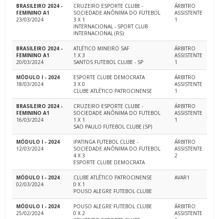
BRASILEIRO 2024 -
CRUZEIRO ESPORTE CLUBE -
ÁRBITRO
FEMININO A1
SOCIEDADE ANÔNIMA DO FUTEBOL
ASSISTENTE
23/03/2024
3 X 1
1
INTERNACIONAL - SPORT CLUB
INTERNACIONAL (RS)
BRASILEIRO 2024 -
ATLÉTICO MINEIRO SAF
ÁRBITRO
FEMININO A1
1 X 3
ASSISTENTE
20/03/2024
SANTOS FUTEBOL CLUBE - SP
1
MÓDULO I - 2024
ESPORTE CLUBE DEMOCRATA
ÁRBITRO
18/03/2024
3 X 0
ASSISTENTE
CLUBE ATLÉTICO PATROCINENSE
1
BRASILEIRO 2024 -
CRUZEIRO ESPORTE CLUBE -
ÁRBITRO
FEMININO A1
SOCIEDADE ANÔNIMA DO FUTEBOL
ASSISTENTE
16/03/2024
1 X 1
1
SAO PAULO FUTEBOL CLUBE (SP)
MÓDULO I - 2024
IPATINGA FUTEBOL CLUBE -
ÁRBITRO
12/03/2024
SOCIEDADE ANÔNIMA DO FUTEBOL
ASSISTENTE
4 X 3
2
ESPORTE CLUBE DEMOCRATA
MÓDULO I - 2024
CLUBE ATLÉTICO PATROCINENSE
AVAR1
02/03/2024
0 X 1
POUSO ALEGRE FUTEBOL CLUBE
MÓDULO I - 2024
POUSO ALEGRE FUTEBOL CLUBE
ÁRBITRO
25/02/2024
0 X 2
ASSISTENTE