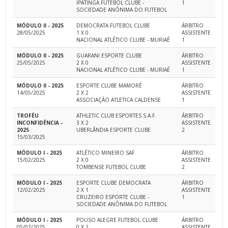
IPATINGA FUTEBOL CLUBE -
1
SOCIEDADE ANÔNIMA DO FUTEBOL
MÓDULO II - 2025
DEMOCRATA FUTEBOL CLUBE
ÁRBITRO
28/05/2025
1 X 0
ASSISTENTE
NACIONAL ATLÉTICO CLUBE - MURIAÉ
1
MÓDULO II - 2025
GUARANI ESPORTE CLUBE
ÁRBITRO
25/05/2025
2 X 0
ASSISTENTE
NACIONAL ATLÉTICO CLUBE - MURIAÉ
1
MÓDULO II - 2025
ESPORTE CLUBE MAMORÉ
ÁRBITRO
14/05/2025
2 X 2
ASSISTENTE
ASSOCIAÇÃO ATLETICA CALDENSE
1
TROFÉU
ATHLETIC CLUB ESPORTES S.A.F.
ÁRBITRO
INCONFIDÊNCIA -
3 X 2
ASSISTENTE
2025
UBERLÂNDIA ESPORTE CLUBE
2
15/03/2025
MÓDULO I - 2025
ATLÉTICO MINEIRO SAF
ÁRBITRO
15/02/2025
2 X 0
ASSISTENTE
TOMBENSE FUTEBOL CLUBE
2
MÓDULO I - 2025
ESPORTE CLUBE DEMOCRATA
ÁRBITRO
12/02/2025
2 X 1
ASSISTENTE
CRUZEIRO ESPORTE CLUBE -
1
SOCIEDADE ANÔNIMA DO FUTEBOL
MÓDULO I - 2025
POUSO ALEGRE FUTEBOL CLUBE
ÁRBITRO
05/02/2025
0 X 2
ASSISTENTE