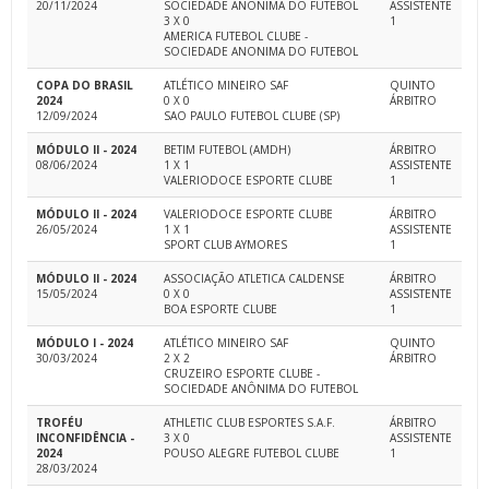
20/11/2024
SOCIEDADE ANÔNIMA DO FUTEBOL
ASSISTENTE
3 X 0
1
AMERICA FUTEBOL CLUBE -
SOCIEDADE ANONIMA DO FUTEBOL
COPA DO BRASIL
ATLÉTICO MINEIRO SAF
QUINTO
2024
0 X 0
ÁRBITRO
12/09/2024
SAO PAULO FUTEBOL CLUBE (SP)
MÓDULO II - 2024
BETIM FUTEBOL (AMDH)
ÁRBITRO
08/06/2024
1 X 1
ASSISTENTE
VALERIODOCE ESPORTE CLUBE
1
MÓDULO II - 2024
VALERIODOCE ESPORTE CLUBE
ÁRBITRO
26/05/2024
1 X 1
ASSISTENTE
SPORT CLUB AYMORES
1
MÓDULO II - 2024
ASSOCIAÇÃO ATLETICA CALDENSE
ÁRBITRO
15/05/2024
0 X 0
ASSISTENTE
BOA ESPORTE CLUBE
1
MÓDULO I - 2024
ATLÉTICO MINEIRO SAF
QUINTO
30/03/2024
2 X 2
ÁRBITRO
CRUZEIRO ESPORTE CLUBE -
SOCIEDADE ANÔNIMA DO FUTEBOL
TROFÉU
ATHLETIC CLUB ESPORTES S.A.F.
ÁRBITRO
INCONFIDÊNCIA -
3 X 0
ASSISTENTE
2024
POUSO ALEGRE FUTEBOL CLUBE
1
28/03/2024