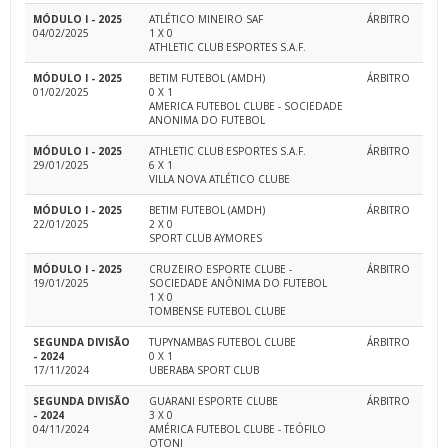
MÓDULO I - 2025
ATLÉTICO MINEIRO SAF
ÁRBITRO
04/02/2025
1 X 0
ATHLETIC CLUB ESPORTES S.A.F.
MÓDULO I - 2025
BETIM FUTEBOL (AMDH)
ÁRBITRO
01/02/2025
0 X 1
AMERICA FUTEBOL CLUBE - SOCIEDADE
ANONIMA DO FUTEBOL
MÓDULO I - 2025
ATHLETIC CLUB ESPORTES S.A.F.
ÁRBITRO
29/01/2025
6 X 1
VILLA NOVA ATLÉTICO CLUBE
MÓDULO I - 2025
BETIM FUTEBOL (AMDH)
ÁRBITRO
22/01/2025
2 X 0
SPORT CLUB AYMORES
MÓDULO I - 2025
CRUZEIRO ESPORTE CLUBE -
ÁRBITRO
19/01/2025
SOCIEDADE ANÔNIMA DO FUTEBOL
1 X 0
TOMBENSE FUTEBOL CLUBE
SEGUNDA DIVISÃO
TUPYNAMBAS FUTEBOL CLUBE
ÁRBITRO
- 2024
0 X 1
17/11/2024
UBERABA SPORT CLUB
SEGUNDA DIVISÃO
GUARANI ESPORTE CLUBE
ÁRBITRO
- 2024
3 X 0
04/11/2024
AMÉRICA FUTEBOL CLUBE - TEÓFILO
OTONI