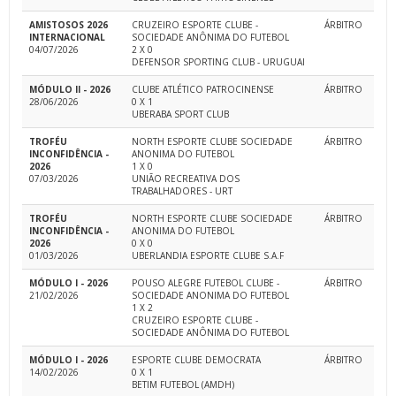
AMISTOSOS 2026
CRUZEIRO ESPORTE CLUBE -
ÁRBITRO
INTERNACIONAL
SOCIEDADE ANÔNIMA DO FUTEBOL
04/07/2026
2 X 0
DEFENSOR SPORTING CLUB - URUGUAI
MÓDULO II - 2026
CLUBE ATLÉTICO PATROCINENSE
ÁRBITRO
28/06/2026
0 X 1
UBERABA SPORT CLUB
TROFÉU
NORTH ESPORTE CLUBE SOCIEDADE
ÁRBITRO
INCONFIDÊNCIA -
ANONIMA DO FUTEBOL
2026
1 X 0
07/03/2026
UNIÃO RECREATIVA DOS
TRABALHADORES - URT
TROFÉU
NORTH ESPORTE CLUBE SOCIEDADE
ÁRBITRO
INCONFIDÊNCIA -
ANONIMA DO FUTEBOL
2026
0 X 0
01/03/2026
UBERLANDIA ESPORTE CLUBE S.A.F
MÓDULO I - 2026
POUSO ALEGRE FUTEBOL CLUBE -
ÁRBITRO
21/02/2026
SOCIEDADE ANONIMA DO FUTEBOL
1 X 2
CRUZEIRO ESPORTE CLUBE -
SOCIEDADE ANÔNIMA DO FUTEBOL
MÓDULO I - 2026
ESPORTE CLUBE DEMOCRATA
ÁRBITRO
14/02/2026
0 X 1
BETIM FUTEBOL (AMDH)