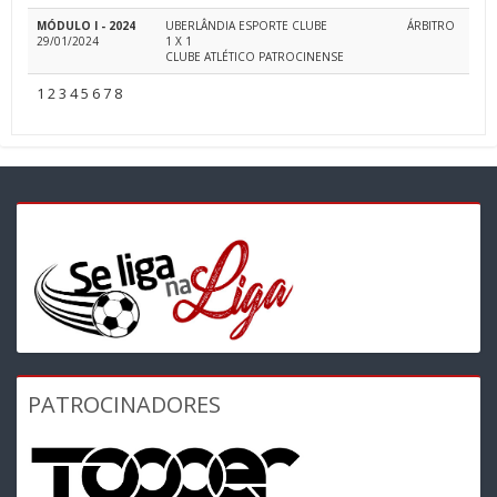
MÓDULO I - 2024
UBERLÂNDIA ESPORTE CLUBE
ÁRBITRO
29/01/2024
1 X 1
CLUBE ATLÉTICO PATROCINENSE
1
2
3
4
5
6
7
8
PATROCINADORES