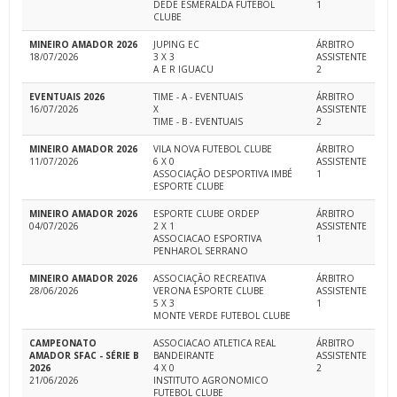
DEDE ESMERALDA FUTEBOL
1
CLUBE
MINEIRO AMADOR 2026
JUPING EC
ÁRBITRO
18/07/2026
3 X 3
ASSISTENTE
A E R IGUACU
2
EVENTUAIS 2026
TIME - A - EVENTUAIS
ÁRBITRO
16/07/2026
X
ASSISTENTE
TIME - B - EVENTUAIS
2
MINEIRO AMADOR 2026
VILA NOVA FUTEBOL CLUBE
ÁRBITRO
11/07/2026
6 X 0
ASSISTENTE
ASSOCIAÇÃO DESPORTIVA IMBÉ
1
ESPORTE CLUBE
MINEIRO AMADOR 2026
ESPORTE CLUBE ORDEP
ÁRBITRO
04/07/2026
2 X 1
ASSISTENTE
ASSOCIACAO ESPORTIVA
1
PENHAROL SERRANO
MINEIRO AMADOR 2026
ASSOCIAÇÃO RECREATIVA
ÁRBITRO
28/06/2026
VERONA ESPORTE CLUBE
ASSISTENTE
5 X 3
1
MONTE VERDE FUTEBOL CLUBE
CAMPEONATO
ASSOCIACAO ATLETICA REAL
ÁRBITRO
AMADOR SFAC - SÉRIE B
BANDEIRANTE
ASSISTENTE
2026
4 X 0
2
21/06/2026
INSTITUTO AGRONOMICO
FUTEBOL CLUBE