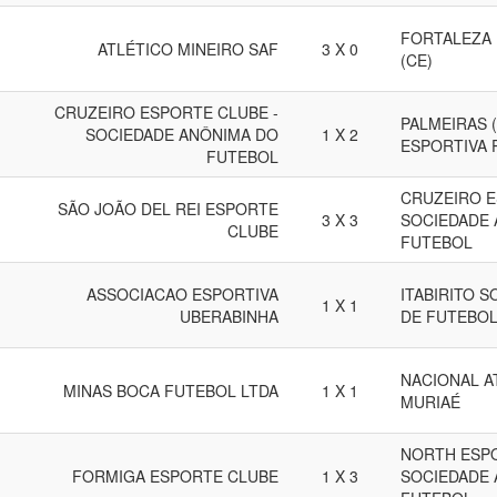
FORTALEZA
ATLÉTICO MINEIRO SAF
3 X 0
(CE)
CRUZEIRO ESPORTE CLUBE -
PALMEIRAS (
SOCIEDADE ANÔNIMA DO
1 X 2
ESPORTIVA 
FUTEBOL
CRUZEIRO E
SÃO JOÃO DEL REI ESPORTE
3 X 3
SOCIEDADE 
CLUBE
FUTEBOL
ASSOCIACAO ESPORTIVA
ITABIRITO 
1 X 1
UBERABINHA
DE FUTEBO
NACIONAL A
MINAS BOCA FUTEBOL LTDA
1 X 1
MURIAÉ
NORTH ESP
FORMIGA ESPORTE CLUBE
1 X 3
SOCIEDADE 