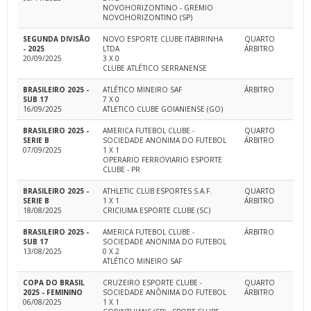
NOVOHORIZONTINO - GREMIO
NOVOHORIZONTINO (SP)
SEGUNDA DIVISÃO
NOVO ESPORTE CLUBE ITABIRINHA
QUARTO
- 2025
LTDA
ÁRBITRO
20/09/2025
3 X 0
CLUBE ATLÉTICO SERRANENSE
BRASILEIRO 2025 -
ATLÉTICO MINEIRO SAF
ÁRBITRO
SUB 17
7 X 0
16/09/2025
ATLETICO CLUBE GOIANIENSE (GO)
BRASILEIRO 2025 -
AMERICA FUTEBOL CLUBE -
QUARTO
SERIE B
SOCIEDADE ANONIMA DO FUTEBOL
ÁRBITRO
07/09/2025
1 X 1
OPERARIO FERROVIARIO ESPORTE
CLUBE - PR
BRASILEIRO 2025 -
ATHLETIC CLUB ESPORTES S.A.F.
QUARTO
SERIE B
1 X 1
ÁRBITRO
18/08/2025
CRICIUMA ESPORTE CLUBE (SC)
BRASILEIRO 2025 -
AMERICA FUTEBOL CLUBE -
ÁRBITRO
SUB 17
SOCIEDADE ANONIMA DO FUTEBOL
13/08/2025
0 X 2
ATLÉTICO MINEIRO SAF
COPA DO BRASIL
CRUZEIRO ESPORTE CLUBE -
QUARTO
2025 - FEMININO
SOCIEDADE ANÔNIMA DO FUTEBOL
ÁRBITRO
06/08/2025
1 X 1