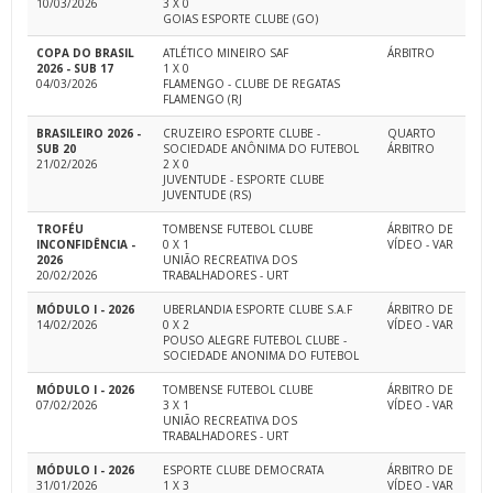
10/03/2026
3 X 0
GOIAS ESPORTE CLUBE (GO)
COPA DO BRASIL
ATLÉTICO MINEIRO SAF
ÁRBITRO
2026 - SUB 17
1 X 0
04/03/2026
FLAMENGO - CLUBE DE REGATAS
FLAMENGO (RJ
BRASILEIRO 2026 -
CRUZEIRO ESPORTE CLUBE -
QUARTO
SUB 20
SOCIEDADE ANÔNIMA DO FUTEBOL
ÁRBITRO
21/02/2026
2 X 0
JUVENTUDE - ESPORTE CLUBE
JUVENTUDE (RS)
TROFÉU
TOMBENSE FUTEBOL CLUBE
ÁRBITRO DE
INCONFIDÊNCIA -
0 X 1
VÍDEO - VAR
2026
UNIÃO RECREATIVA DOS
20/02/2026
TRABALHADORES - URT
MÓDULO I - 2026
UBERLANDIA ESPORTE CLUBE S.A.F
ÁRBITRO DE
14/02/2026
0 X 2
VÍDEO - VAR
POUSO ALEGRE FUTEBOL CLUBE -
SOCIEDADE ANONIMA DO FUTEBOL
MÓDULO I - 2026
TOMBENSE FUTEBOL CLUBE
ÁRBITRO DE
07/02/2026
3 X 1
VÍDEO - VAR
UNIÃO RECREATIVA DOS
TRABALHADORES - URT
MÓDULO I - 2026
ESPORTE CLUBE DEMOCRATA
ÁRBITRO DE
31/01/2026
1 X 3
VÍDEO - VAR