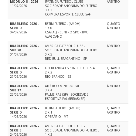
MÓDULO II - 2026
IPATINGA FUTEBOL CLUBE -
ÁRBITRO
11/07/2026
SOCIEDADE ANÔNIMA DO FUTEBOL
3 X 2
COIMBRA ESPORTE CLUBE SAF
BRASILEIRO 2026 -
BETIM FUTEBOL (AMDH)
QUARTO
SERIE D
1 X 0
ÁRBITRO
04/07/2026
CSA (AL) - CENTRO SPORTIVO
ALAGOANO
BRASILEIRO 2026 -
AMERICA FUTEBOL CLUBE -
ÁRBITRO
SUB 20
SOCIEDADE ANONIMA DO FUTEBOL
01/07/2026
0 X 5
RED BULL BRAGANTINO - SP
BRASILEIRO 2026 -
UBERLANDIA ESPORTE CLUBE S.A.F
QUARTO
SERIE D
2 X 2
ÁRBITRO
27/06/2026
RIO BRANCO - ES
BRASILEIRO 2026 -
ATLÉTICO MINEIRO SAF
ÁRBITRO
SUB 17
3 X 4
23/06/2026
PALMEIRAS (SP) - SOCIEDADE
ESPORTIVA PALMEIRAS (SP)
BRASILEIRO 2026 -
BETIM FUTEBOL (AMDH)
QUARTO
SERIE D
2 X 1
ÁRBITRO
14/06/2026
OPERÁRIO - MT
BRASILEIRO 2026 -
AMERICA FUTEBOL CLUBE -
QUARTO
SERIE B
SOCIEDADE ANONIMA DO FUTEBOL
ÁRBITRO
24/05/2026
1 X 2