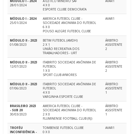
MÓDULO I - 2024
ATLÉTICO MINEIRO SAF
AVAR1
28/01/2024
4 X 0
ESPORTE CLUBE DEMOCRATA
MÓDULO I - 2024
AMERICA FUTEBOL CLUBE -
AVAR1
25/01/2024
SOCIEDADE ANONIMA DO FUTEBOL
6 X 0
POUSO ALEGRE FUTEBOL CLUBE
MÓDULO II - 2023
BETIM FUTEBOL (AMDH)
ÁRBITRO
01/08/2023
2 X 1
ASSISTENTE
UNIÃO RECREATIVA DOS
2
TRABALHADORES - URT
MÓDULO II - 2023
ITABIRITO SOCIEDADE ANÔNIMA DE
ÁRBITRO
12/07/2023
FUTEBOL
ASSISTENTE
1 X 0
2
SPORT CLUB AYMORES
MÓDULO II - 2023
ITABIRITO SOCIEDADE ANÔNIMA DE
ÁRBITRO
07/06/2023
FUTEBOL
ASSISTENTE
4 X 0
1
VARGINHA ESPORTE CLUBE
BRASILEIRO 2023
AMERICA FUTEBOL CLUBE -
ÁRBITRO
- SUB 20
SOCIEDADE ANONIMA DO FUTEBOL
ASSISTENTE
30/03/2023
2 X 0
1
FLUMINENSE FOOTBALL CLUB (RJ)
TROFÉU
TOMBENSE FUTEBOL CLUBE
AVAR1
INCONFIDÊNCIA -
0 X 0