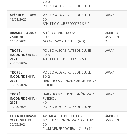
7 X 0
POUSO ALEGRE FUTEBOL CLUBE
MÓDULO I - 2025
POUSO ALEGRE FUTEBOL CLUBE
AVAR1
18/01/2025
0 X 1
ATHLETIC CLUB ESPORTES S.A.F.
BRASILEIRO 2024
ATLÉTICO MINEIRO SAF
ÁRBITRO
- SUB 20
1 X 1
ASSISTENTE
11/04/2024
GOIAS ESPORTE CLUBE (GO)
2
TROFÉU
POUSO ALEGRE FUTEBOL CLUBE
AVAR1
INCONFIDÊNCIA -
1 X 3
2024
ATHLETIC CLUB ESPORTES S.A.F.
23/03/2024
TROFÉU
POUSO ALEGRE FUTEBOL CLUBE
AVAR1
INCONFIDÊNCIA -
5 X 2
2024
ITABIRITO SOCIEDADE ANÔNIMA DE
16/03/2024
FUTEBOL
TROFÉU
ITABIRITO SOCIEDADE ANÔNIMA DE
AVAR1
INCONFIDÊNCIA -
FUTEBOL
2024
4 X 1
10/03/2024
POUSO ALEGRE FUTEBOL CLUBE
COPA DO BRASIL
AMERICA FUTEBOL CLUBE -
ÁRBITRO
2024 - SUB 17
SOCIEDADE ANONIMA DO FUTEBOL
ASSISTENTE
06/03/2024
0 X 1
1
FLUMINENSE FOOTBALL CLUB (RJ)