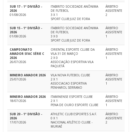
SUB 17 - 1ª DIVISÃO -
ITABIRITO SOCIEDADE ANÔNIMA
ÁRBITRO
2026
DE FUTEBOL
ASSISTENTE
01/08/2026
3 X 1
2
SPORT CLUB JUIZ DE FORA
SUB 15 - 1ª DIVISÃO -
ITABIRITO SOCIEDADE ANÔNIMA
ÁRBITRO
2026
DE FUTEBOL
ASSISTENTE
01/08/2026
3 X 0
1
SPORT CLUB JUIZ DE FORA
CAMPEONATO
ORIENTAL ESPORTE CLUBE DA
ÁRBITRO
AMADOR SFAC SÉRIE C
VILA 31 DE MARÇO
ASSISTENTE
2026
2 X 0
1
26/07/2026
ASSOCIAÇÃO ESPORTIVA VILA
PAQUETÁ
MINEIRO AMADOR 2026
VILA NOVA FUTEBOL CLUBE
ÁRBITRO
25/07/2026
2 X 1
ASSISTENTE
ASSOCIACAO ESPORTIVA
1
PENHAROL SERRANO
MINEIRO AMADOR 2026
ITAMINENSE ESPORTE CLUBE
ÁRBITRO
18/07/2026
2 X 1
ASSISTENTE
PENA DE OURO ESPORTE CLUBE
1
SUB 20 - 1ª DIVISÃO -
ATHLETIC CLUB ESPORTES S.A.F.
ÁRBITRO
2026
0 X 1
ASSISTENTE
17/07/2026
NACIONAL ATLÉTICO CLUBE -
2
MURIAÉ