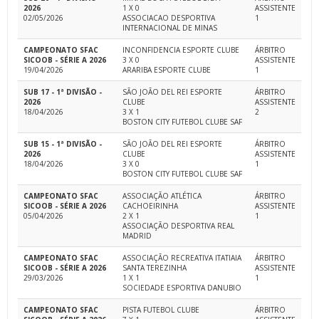
2026
1 X 0
ASSISTENTE
02/05/2026
ASSOCIACAO DESPORTIVA
1
INTERNACIONAL DE MINAS
CAMPEONATO SFAC
INCONFIDENCIA ESPORTE CLUBE
ÁRBITRO
SICOOB - SÉRIE A 2026
3 X 0
ASSISTENTE
19/04/2026
ARARIBA ESPORTE CLUBE
1
SUB 17 - 1ª DIVISÃO -
SÃO JOÃO DEL REI ESPORTE
ÁRBITRO
2026
CLUBE
ASSISTENTE
18/04/2026
3 X 1
2
BOSTON CITY FUTEBOL CLUBE SAF
SUB 15 - 1ª DIVISÃO -
SÃO JOÃO DEL REI ESPORTE
ÁRBITRO
2026
CLUBE
ASSISTENTE
18/04/2026
3 X 0
1
BOSTON CITY FUTEBOL CLUBE SAF
CAMPEONATO SFAC
ASSOCIAÇÃO ATLÉTICA
ÁRBITRO
SICOOB - SÉRIE A 2026
CACHOEIRINHA
ASSISTENTE
05/04/2026
2 X 1
1
ASSOCIAÇÃO DESPORTIVA REAL
MADRID
CAMPEONATO SFAC
ASSOCIAÇÃO RECREATIVA ITATIAIA
ÁRBITRO
SICOOB - SÉRIE A 2026
SANTA TEREZINHA
ASSISTENTE
29/03/2026
1 X 1
1
SOCIEDADE ESPORTIVA DANUBIO
CAMPEONATO SFAC
PISTA FUTEBOL CLUBE
ÁRBITRO