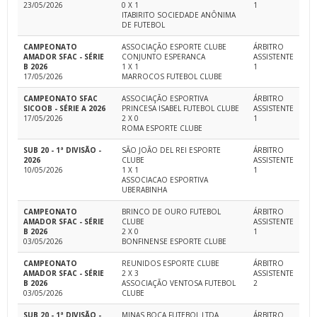
23/05/2026
0 X 1
1
ITABIRITO SOCIEDADE ANÔNIMA
DE FUTEBOL
CAMPEONATO
ASSOCIAÇÃO ESPORTE CLUBE
ÁRBITRO
AMADOR SFAC - SÉRIE
CONJUNTO ESPERANCA
ASSISTENTE
B 2026
1 X 1
1
17/05/2026
MARROCOS FUTEBOL CLUBE
CAMPEONATO SFAC
ASSOCIAÇÃO ESPORTIVA
ÁRBITRO
SICOOB - SÉRIE A 2026
PRINCESA ISABEL FUTEBOL CLUBE
ASSISTENTE
17/05/2026
2 X 0
1
ROMA ESPORTE CLUBE
SUB 20 - 1ª DIVISÃO -
SÃO JOÃO DEL REI ESPORTE
ÁRBITRO
2026
CLUBE
ASSISTENTE
10/05/2026
1 X 1
1
ASSOCIACAO ESPORTIVA
UBERABINHA
CAMPEONATO
BRINCO DE OURO FUTEBOL
ÁRBITRO
AMADOR SFAC - SÉRIE
CLUBE
ASSISTENTE
B 2026
2 X 0
1
03/05/2026
BONFINENSE ESPORTE CLUBE
CAMPEONATO
REUNIDOS ESPORTE CLUBE
ÁRBITRO
AMADOR SFAC - SÉRIE
2 X 3
ASSISTENTE
B 2026
ASSOCIAÇÃO VENTOSA FUTEBOL
2
03/05/2026
CLUBE
SUB 20 - 1ª DIVISÃO -
MINAS BOCA FUTEBOL LTDA
ÁRBITRO