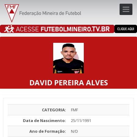
Toggl
navig
navig
DAVID PEREIRA ALVES
CATEGORIA:
FMF
Data de Nascimento:
25/11/1991
Ano de Formação:
N/D