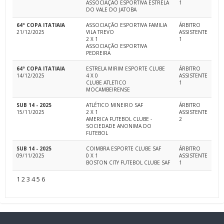
ASSOCIAÇÃO ESPORTIVA ESTRELA
1
DO VALE DO JATOBA
64ª COPA ITATIAIA
ASSOCIAÇÃO ESPORTIVA FAMILIA
ÁRBITRO
21/12/2025
VILA TREVO
ASSISTENTE
2 X 1
1
ASSOCIAÇÃO ESPORTIVA
PEDREIRA
64ª COPA ITATIAIA
ESTRELA MIRIM ESPORTE CLUBE
ÁRBITRO
14/12/2025
4 X 0
ASSISTENTE
CLUBE ATLETICO
1
MOCAMBEIRENSE
SUB 14 - 2025
ATLÉTICO MINEIRO SAF
ÁRBITRO
15/11/2025
2 X 1
ASSISTENTE
AMERICA FUTEBOL CLUBE -
2
SOCIEDADE ANONIMA DO
FUTEBOL
SUB 14 - 2025
COIMBRA ESPORTE CLUBE SAF
ÁRBITRO
09/11/2025
0 X 1
ASSISTENTE
BOSTON CITY FUTEBOL CLUBE SAF
1
1
2
3
4
5
6