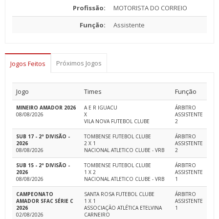
Profissão:
MOTORISTA DO CORREIO
Função:
Assistente
Próximos Jogos
Jogos Feitos
Jogo
Times
Função
MINEIRO AMADOR 2026
A E R IGUACU
ÁRBITRO
08/08/2026
X
ASSISTENTE
VILA NOVA FUTEBOL CLUBE
2
SUB 17 - 2ª DIVISÃO -
TOMBENSE FUTEBOL CLUBE
ÁRBITRO
2026
2 X 1
ASSISTENTE
08/08/2026
NACIONAL ATLETICO CLUBE - VRB
2
SUB 15 - 2ª DIVISÃO -
TOMBENSE FUTEBOL CLUBE
ÁRBITRO
2026
1 X 2
ASSISTENTE
08/08/2026
NACIONAL ATLETICO CLUBE - VRB
1
CAMPEONATO
SANTA ROSA FUTEBOL CLUBE
ÁRBITRO
AMADOR SFAC SÉRIE C
1 X 1
ASSISTENTE
2026
ASSOCIAÇÃO ATLÉTICA ETELVINA
1
02/08/2026
CARNEIRO