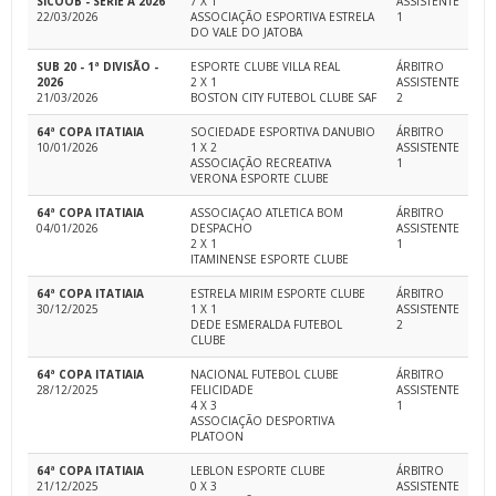
SICOOB - SÉRIE A 2026
7 X 1
ASSISTENTE
22/03/2026
ASSOCIAÇÃO ESPORTIVA ESTRELA
1
DO VALE DO JATOBA
SUB 20 - 1ª DIVISÃO -
ESPORTE CLUBE VILLA REAL
ÁRBITRO
2026
2 X 1
ASSISTENTE
21/03/2026
BOSTON CITY FUTEBOL CLUBE SAF
2
64ª COPA ITATIAIA
SOCIEDADE ESPORTIVA DANUBIO
ÁRBITRO
10/01/2026
1 X 2
ASSISTENTE
ASSOCIAÇÃO RECREATIVA
1
VERONA ESPORTE CLUBE
64ª COPA ITATIAIA
ASSOCIAÇAO ATLETICA BOM
ÁRBITRO
04/01/2026
DESPACHO
ASSISTENTE
2 X 1
1
ITAMINENSE ESPORTE CLUBE
64ª COPA ITATIAIA
ESTRELA MIRIM ESPORTE CLUBE
ÁRBITRO
30/12/2025
1 X 1
ASSISTENTE
DEDE ESMERALDA FUTEBOL
2
CLUBE
64ª COPA ITATIAIA
NACIONAL FUTEBOL CLUBE
ÁRBITRO
28/12/2025
FELICIDADE
ASSISTENTE
4 X 3
1
ASSOCIAÇÃO DESPORTIVA
PLATOON
64ª COPA ITATIAIA
LEBLON ESPORTE CLUBE
ÁRBITRO
21/12/2025
0 X 3
ASSISTENTE