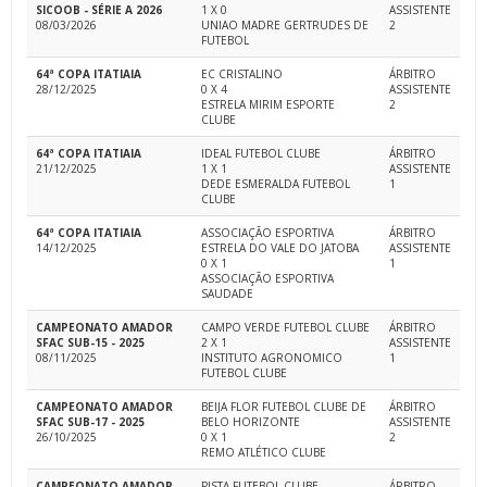
SICOOB - SÉRIE A 2026
1 X 0
ASSISTENTE
08/03/2026
UNIAO MADRE GERTRUDES DE
2
FUTEBOL
64ª COPA ITATIAIA
EC CRISTALINO
ÁRBITRO
28/12/2025
0 X 4
ASSISTENTE
ESTRELA MIRIM ESPORTE
2
CLUBE
64ª COPA ITATIAIA
IDEAL FUTEBOL CLUBE
ÁRBITRO
21/12/2025
1 X 1
ASSISTENTE
DEDE ESMERALDA FUTEBOL
1
CLUBE
64ª COPA ITATIAIA
ASSOCIAÇÃO ESPORTIVA
ÁRBITRO
14/12/2025
ESTRELA DO VALE DO JATOBA
ASSISTENTE
0 X 1
1
ASSOCIAÇÃO ESPORTIVA
SAUDADE
CAMPEONATO AMADOR
CAMPO VERDE FUTEBOL CLUBE
ÁRBITRO
SFAC SUB-15 - 2025
2 X 1
ASSISTENTE
08/11/2025
INSTITUTO AGRONOMICO
1
FUTEBOL CLUBE
CAMPEONATO AMADOR
BEIJA FLOR FUTEBOL CLUBE DE
ÁRBITRO
SFAC SUB-17 - 2025
BELO HORIZONTE
ASSISTENTE
26/10/2025
0 X 1
2
REMO ATLÉTICO CLUBE
CAMPEONATO AMADOR
PISTA FUTEBOL CLUBE
ÁRBITRO