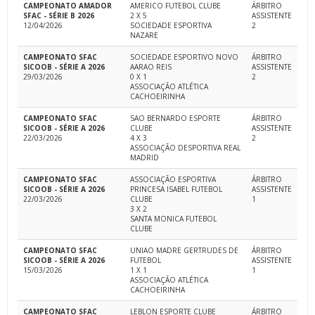
CAMPEONATO AMADOR
AMERICO FUTEBOL CLUBE
ÁRBITRO
SFAC - SÉRIE B 2026
2 X 5
ASSISTENTE
12/04/2026
SOCIEDADE ESPORTIVA
2
NAZARE
CAMPEONATO SFAC
SOCIEDADE ESPORTIVO NOVO
ÁRBITRO
SICOOB - SÉRIE A 2026
AARAO REIS
ASSISTENTE
29/03/2026
0 X 1
2
ASSOCIAÇÃO ATLÉTICA
CACHOEIRINHA
CAMPEONATO SFAC
SAO BERNARDO ESPORTE
ÁRBITRO
SICOOB - SÉRIE A 2026
CLUBE
ASSISTENTE
22/03/2026
4 X 3
2
ASSOCIAÇÃO DESPORTIVA REAL
MADRID
CAMPEONATO SFAC
ASSOCIAÇÃO ESPORTIVA
ÁRBITRO
SICOOB - SÉRIE A 2026
PRINCESA ISABEL FUTEBOL
ASSISTENTE
22/03/2026
CLUBE
1
3 X 2
SANTA MONICA FUTEBOL
CLUBE
CAMPEONATO SFAC
UNIAO MADRE GERTRUDES DE
ÁRBITRO
SICOOB - SÉRIE A 2026
FUTEBOL
ASSISTENTE
15/03/2026
1 X 1
1
ASSOCIAÇÃO ATLÉTICA
CACHOEIRINHA
CAMPEONATO SFAC
LEBLON ESPORTE CLUBE
ÁRBITRO