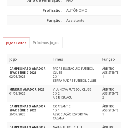
Ano de Formação:
N/D
Profissão:
AUTÔNOMO
Função:
Assistente
Próximos Jogos
Jogos Feitos
Jogo
Times
Função
CAMPEONATO AMADOR
PADRE EUSTAQUIO FUTEBOL
ÁRBITRO
SFAC SÉRIE C 2026
CLUBE
ASSISTENTE
02/08/2026
2 X 1
1
SERRA MADRE FUTEBOL CLUBE
MINEIRO AMADOR 2026
VILA NOVA FUTEBOL CLUBE
ÁRBITRO
01/08/2026
0 X 2
ASSISTENTE
A E R IGUACU
2
CAMPEONATO AMADOR
CR ATLANTIC
ÁRBITRO
SFAC SÉRIE C 2026
1 X 1
ASSISTENTE
26/07/2026
ASSOCIAÇÃO ESPORTIVA
1
CABANA
CAMPEONATO AMADOR
NAJA FUTEBOL CLUBE
ÁRBITRO