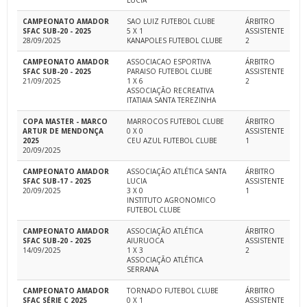
LUCIA
CAMPEONATO AMADOR
SAO LUIZ FUTEBOL CLUBE
ÁRBITRO
SFAC SUB-20 - 2025
5 X 1
ASSISTENTE
28/09/2025
KANAPOLES FUTEBOL CLUBE
2
CAMPEONATO AMADOR
ASSOCIACAO ESPORTIVA
ÁRBITRO
SFAC SUB-20 - 2025
PARAISO FUTEBOL CLUBE
ASSISTENTE
21/09/2025
1 X 6
2
ASSOCIAÇÃO RECREATIVA
ITATIAIA SANTA TEREZINHA
COPA MASTER - MARCO
MARROCOS FUTEBOL CLUBE
ÁRBITRO
ARTUR DE MENDONÇA
0 X 0
ASSISTENTE
2025
CEU AZUL FUTEBOL CLUBE
1
20/09/2025
CAMPEONATO AMADOR
ASSOCIAÇÃO ATLÉTICA SANTA
ÁRBITRO
SFAC SUB-17 - 2025
LUCIA
ASSISTENTE
20/09/2025
3 X 0
1
INSTITUTO AGRONOMICO
FUTEBOL CLUBE
CAMPEONATO AMADOR
ASSOCIAÇÃO ATLÉTICA
ÁRBITRO
SFAC SUB-20 - 2025
AIURUOCA
ASSISTENTE
14/09/2025
1 X 3
2
ASSOCIAÇÃO ATLÉTICA
SERRANA
CAMPEONATO AMADOR
TORNADO FUTEBOL CLUBE
ÁRBITRO
SFAC SÉRIE C 2025
0 X 1
ASSISTENTE