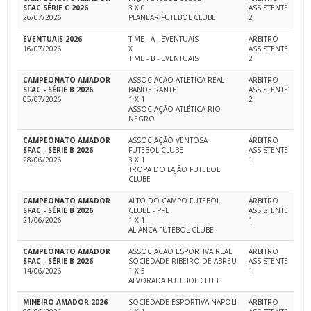
SFAC SÉRIE C 2026
3 X 0
ASSISTENTE
26/07/2026
PLANEAR FUTEBOL CLUBE
2
EVENTUAIS 2026
TIME - A - EVENTUAIS
ÁRBITRO
16/07/2026
X
ASSISTENTE
TIME - B - EVENTUAIS
2
CAMPEONATO AMADOR
ASSOCIACAO ATLETICA REAL
ÁRBITRO
SFAC - SÉRIE B 2026
BANDEIRANTE
ASSISTENTE
05/07/2026
1 X 1
2
ASSOCIAÇÃO ATLÉTICA RIO
NEGRO
CAMPEONATO AMADOR
ASSOCIAÇÃO VENTOSA
ÁRBITRO
SFAC - SÉRIE B 2026
FUTEBOL CLUBE
ASSISTENTE
28/06/2026
3 X 1
1
TROPA DO LAJÃO FUTEBOL
CLUBE
CAMPEONATO AMADOR
ALTO DO CAMPO FUTEBOL
ÁRBITRO
SFAC - SÉRIE B 2026
CLUBE - PPL
ASSISTENTE
21/06/2026
1 X 1
1
ALIANCA FUTEBOL CLUBE
CAMPEONATO AMADOR
ASSOCIACAO ESPORTIVA REAL
ÁRBITRO
SFAC - SÉRIE B 2026
SOCIEDADE RIBEIRO DE ABREU
ASSISTENTE
14/06/2026
1 X 5
1
ALVORADA FUTEBOL CLUBE
MINEIRO AMADOR 2026
SOCIEDADE ESPORTIVA NAPOLI
ÁRBITRO