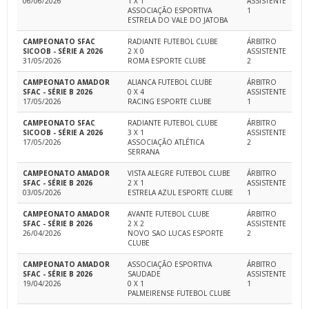
06/06/2026
1 X 1
ASSISTENTE
ASSOCIAÇÃO ESPORTIVA
1
ESTRELA DO VALE DO JATOBA
CAMPEONATO SFAC
RADIANTE FUTEBOL CLUBE
ÁRBITRO
SICOOB - SÉRIE A 2026
2 X 0
ASSISTENTE
31/05/2026
ROMA ESPORTE CLUBE
2
CAMPEONATO AMADOR
ALIANCA FUTEBOL CLUBE
ÁRBITRO
SFAC - SÉRIE B 2026
0 X 4
ASSISTENTE
17/05/2026
RACING ESPORTE CLUBE
1
CAMPEONATO SFAC
RADIANTE FUTEBOL CLUBE
ÁRBITRO
SICOOB - SÉRIE A 2026
3 X 1
ASSISTENTE
17/05/2026
ASSOCIAÇÃO ATLÉTICA
2
SERRANA
CAMPEONATO AMADOR
VISTA ALEGRE FUTEBOL CLUBE
ÁRBITRO
SFAC - SÉRIE B 2026
2 X 1
ASSISTENTE
03/05/2026
ESTRELA AZUL ESPORTE CLUBE
1
CAMPEONATO AMADOR
AVANTE FUTEBOL CLUBE
ÁRBITRO
SFAC - SÉRIE B 2026
2 X 2
ASSISTENTE
26/04/2026
NOVO SAO LUCAS ESPORTE
2
CLUBE
CAMPEONATO AMADOR
ASSOCIAÇÃO ESPORTIVA
ÁRBITRO
SFAC - SÉRIE B 2026
SAUDADE
ASSISTENTE
19/04/2026
0 X 1
1
PALMEIRENSE FUTEBOL CLUBE