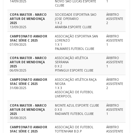
14/09/2025
NOVO SAO LUCAS ESPORTE
1
CLUBE
COPA MASTER - MARCO
SOCIEDADE ESPORTIVA SAO
ÁRBITRO
ARTUR DE MENDONÇA
JOSE OPERARIO
ASSISTENTE
2025
1 X 2
2
13/09/2025
ARARIBA ESPORTE CLUBE
CAMPEONATO AMADOR
ASSOCIAÇÃO ESPORTIVA SAN
ÁRBITRO
SFAC SÉRIE C 2025
LORENZO
ASSISTENTE
07/09/2025
1 X 1
1
PALMARES FUTEBOL CLUBE
COPA MASTER - MARCO
ASSOCIAÇÃO ATLÉTICA
ÁRBITRO
ARTUR DE MENDONÇA
SERRANA
ASSISTENTE
2025
0 X 2
1
06/09/2025
PITANGUI ESPORTE CLUBE
CAMPEONATO AMADOR
ASSOCIAÇÃO ATLÉTICA RAÇA
ÁRBITRO
SFAC SÉRIE C 2025
NEGRA
ASSISTENTE
31/08/2025
1 X 3
2
ASSOCIAÇÃO DE FUTEBOL
LIVERPOOL
COPA MASTER - MARCO
MONTE AZUL ESPORTE CLUBE
ÁRBITRO
ARTUR DE MENDONÇA
0 X 0
ASSISTENTE
2025
RADIANTE FUTEBOL CLUBE
1
30/08/2025
CAMPEONATO AMADOR
ASSOCIAÇÃO DE FUTEBOL
ÁRBITRO
SFAC SÉRIE C 2025
TOTTENHAM B.D.P
ASSISTENTE