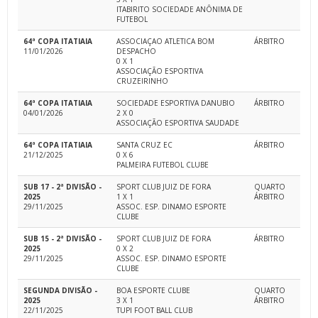
ITABIRITO SOCIEDADE ANÔNIMA DE
FUTEBOL
64ª COPA ITATIAIA
ASSOCIAÇAO ATLETICA BOM
ÁRBITRO
11/01/2026
DESPACHO
0 X 1
ASSOCIAÇÃO ESPORTIVA
CRUZEIRINHO
64ª COPA ITATIAIA
SOCIEDADE ESPORTIVA DANUBIO
ÁRBITRO
04/01/2026
2 X 0
ASSOCIAÇÃO ESPORTIVA SAUDADE
64ª COPA ITATIAIA
SANTA CRUZ EC
ÁRBITRO
21/12/2025
0 X 6
PALMEIRA FUTEBOL CLUBE
SUB 17 - 2ª DIVISÃO -
SPORT CLUB JUIZ DE FORA
QUARTO
2025
1 X 1
ÁRBITRO
29/11/2025
ASSOC. ESP. DINAMO ESPORTE
CLUBE
SUB 15 - 2ª DIVISÃO -
SPORT CLUB JUIZ DE FORA
ÁRBITRO
2025
0 X 2
29/11/2025
ASSOC. ESP. DINAMO ESPORTE
CLUBE
SEGUNDA DIVISÃO -
BOA ESPORTE CLUBE
QUARTO
2025
3 X 1
ÁRBITRO
22/11/2025
TUPI FOOT BALL CLUB