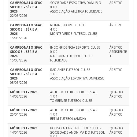
CAMPEONATO SFAC
SOCIEDADE ESPORTIVA DANUBIO
ÁRBITRO
SICOOB - SÉRIE A
0 X 1
2026
ASSOCIAÇÃO ATLÉTICA FELICIDADE
22/03/2026
CAMPEONATO SFAC
ROMA ESPORTE CLUBE
ÁRBITRO
SICOOB - SÉRIE A
4 X 0
2026
MONTE VERDE FUTEBOL CLUBE
15/03/2026
CAMPEONATO SFAC
INCONFIDENCIA ESPORTE CLUBE
ÁRBITRO
SICOOB - SÉRIE A
0 X 0
ASSISTENTE
2026
NACIONAL FUTEBOL CLUBE
1
15/03/2026
FELICIDADE
CAMPEONATO SFAC
RADIANTE FUTEBOL CLUBE
ÁRBITRO
SICOOB - SÉRIE A
1 X 0
2026
ASSOCIAÇÃO ESPORTIVA UNIVERSO
08/03/2026
MÓDULO I - 2026
ATHLETIC CLUB ESPORTES S.A.F.
QUARTO
14/02/2026
1 X 1
ÁRBITRO
TOMBENSE FUTEBOL CLUBE
MÓDULO I - 2026
ATHLETIC CLUB ESPORTES S.A.F.
QUARTO
25/01/2026
1 X 1
ÁRBITRO
BETIM FUTEBOL (AMDH)
MÓDULO I - 2026
POUSO ALEGRE FUTEBOL CLUBE -
QUARTO
14/01/2026
SOCIEDADE ANONIMA DO FUTEBOL
ÁRBITRO
3 X 1