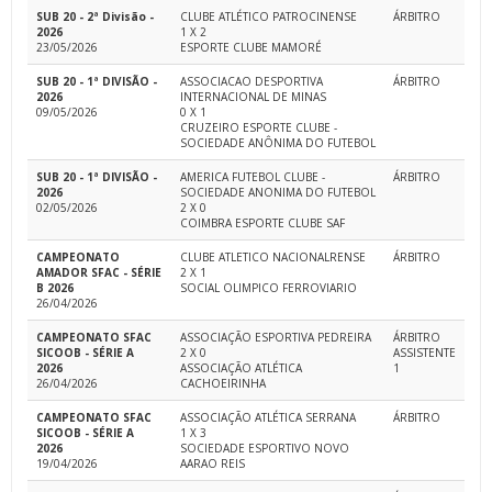
SUB 20 - 2ª Divisão -
CLUBE ATLÉTICO PATROCINENSE
ÁRBITRO
2026
1 X 2
23/05/2026
ESPORTE CLUBE MAMORÉ
SUB 20 - 1ª DIVISÃO -
ASSOCIACAO DESPORTIVA
ÁRBITRO
2026
INTERNACIONAL DE MINAS
09/05/2026
0 X 1
CRUZEIRO ESPORTE CLUBE -
SOCIEDADE ANÔNIMA DO FUTEBOL
SUB 20 - 1ª DIVISÃO -
AMERICA FUTEBOL CLUBE -
ÁRBITRO
2026
SOCIEDADE ANONIMA DO FUTEBOL
02/05/2026
2 X 0
COIMBRA ESPORTE CLUBE SAF
CAMPEONATO
CLUBE ATLETICO NACIONALRENSE
ÁRBITRO
AMADOR SFAC - SÉRIE
2 X 1
B 2026
SOCIAL OLIMPICO FERROVIARIO
26/04/2026
CAMPEONATO SFAC
ASSOCIAÇÃO ESPORTIVA PEDREIRA
ÁRBITRO
SICOOB - SÉRIE A
2 X 0
ASSISTENTE
2026
ASSOCIAÇÃO ATLÉTICA
1
26/04/2026
CACHOEIRINHA
CAMPEONATO SFAC
ASSOCIAÇÃO ATLÉTICA SERRANA
ÁRBITRO
SICOOB - SÉRIE A
1 X 3
2026
SOCIEDADE ESPORTIVO NOVO
19/04/2026
AARAO REIS