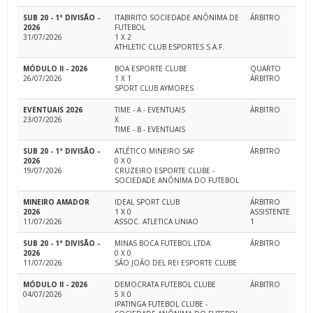
SUB 20 - 1ª DIVISÃO -
ITABIRITO SOCIEDADE ANÔNIMA DE
ÁRBITRO
2026
FUTEBOL
31/07/2026
1 X 2
ATHLETIC CLUB ESPORTES S.A.F.
MÓDULO II - 2026
BOA ESPORTE CLUBE
QUARTO
26/07/2026
1 X 1
ÁRBITRO
SPORT CLUB AYMORES
EVENTUAIS 2026
TIME - A - EVENTUAIS
ÁRBITRO
23/07/2026
X
TIME - B - EVENTUAIS
SUB 20 - 1ª DIVISÃO -
ATLÉTICO MINEIRO SAF
ÁRBITRO
2026
0 X 0
19/07/2026
CRUZEIRO ESPORTE CLUBE -
SOCIEDADE ANÔNIMA DO FUTEBOL
MINEIRO AMADOR
IDEAL SPORT CLUB
ÁRBITRO
2026
1 X 0
ASSISTENTE
11/07/2026
ASSOC. ATLETICA UNIAO
1
SUB 20 - 1ª DIVISÃO -
MINAS BOCA FUTEBOL LTDA
ÁRBITRO
2026
0 X 0
11/07/2026
SÃO JOÃO DEL REI ESPORTE CLUBE
MÓDULO II - 2026
DEMOCRATA FUTEBOL CLUBE
ÁRBITRO
04/07/2026
5 X 0
IPATINGA FUTEBOL CLUBE -