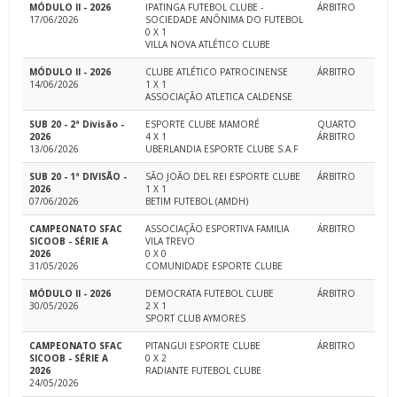
MÓDULO II - 2026
IPATINGA FUTEBOL CLUBE -
ÁRBITRO
17/06/2026
SOCIEDADE ANÔNIMA DO FUTEBOL
0 X 1
VILLA NOVA ATLÉTICO CLUBE
MÓDULO II - 2026
CLUBE ATLÉTICO PATROCINENSE
ÁRBITRO
14/06/2026
1 X 1
ASSOCIAÇÃO ATLETICA CALDENSE
SUB 20 - 2ª Divisão -
ESPORTE CLUBE MAMORÉ
QUARTO
2026
4 X 1
ÁRBITRO
13/06/2026
UBERLANDIA ESPORTE CLUBE S.A.F
SUB 20 - 1ª DIVISÃO -
SÃO JOÃO DEL REI ESPORTE CLUBE
ÁRBITRO
2026
1 X 1
07/06/2026
BETIM FUTEBOL (AMDH)
CAMPEONATO SFAC
ASSOCIAÇÃO ESPORTIVA FAMILIA
ÁRBITRO
SICOOB - SÉRIE A
VILA TREVO
2026
0 X 0
31/05/2026
COMUNIDADE ESPORTE CLUBE
MÓDULO II - 2026
DEMOCRATA FUTEBOL CLUBE
ÁRBITRO
30/05/2026
2 X 1
SPORT CLUB AYMORES
CAMPEONATO SFAC
PITANGUI ESPORTE CLUBE
ÁRBITRO
SICOOB - SÉRIE A
0 X 2
2026
RADIANTE FUTEBOL CLUBE
24/05/2026