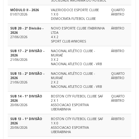
SOCIEDADE ANÔNIMA DO FUTEBOL
MÓDULO II - 2026
VALERIODOCE ESPORTE CLUBE
QUARTO
01/07/2026
1 X 0
ÁRBITRO
DEMOCRATA FUTEBOL CLUBE
SUB 20 - 2ª Divisão -
NOVO ESPORTE CLUBE ITABIRINHA
ÁRBITRO
2026
LTDA
27/06/2026
4 X 2
SPORT CLUB AYMORES
SUB 17 - 2ª DIVISÃO -
NACIONAL ATLÉTICO CLUBE -
ÁRBITRO
2026
MURIAÉ
21/06/2026
3 X 2
NACIONAL ATLETICO CLUBE - VRB
SUB 15 - 2ª DIVISÃO -
NACIONAL ATLÉTICO CLUBE -
QUARTO
2026
MURIAÉ
ÁRBITRO
21/06/2026
2 X 2
NACIONAL ATLETICO CLUBE - VRB
SUB 14 - 1ª DIVISÃO
BOSTON CITY FUTEBOL CLUBE SAF
QUARTO
2026
2 X 1
ÁRBITRO
20/06/2026
ASSOCIACAO ESPORTIVA
UBERABINHA
SUB 13 - 1ª DIVISÃO
BOSTON CITY FUTEBOL CLUBE SAF
ÁRBITRO
2026
1 X 0
20/06/2026
ASSOCIACAO ESPORTIVA
UBERABINHA