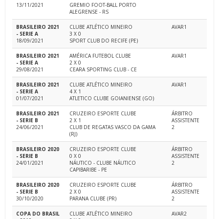
13/11/2021
GREMIO FOOT-BALL PORTO
ALEGRENSE - RS
BRASILEIRO 2021
CLUBE ATLÉTICO MINEIRO
AVAR1
- SERIE A
3 X 0
18/09/2021
SPORT CLUB DO RECIFE (PE)
BRASILEIRO 2021
AMÉRICA FUTEBOL CLUBE
AVAR1
- SERIE A
2 X 0
29/08/2021
CEARA SPORTING CLUB - CE
BRASILEIRO 2021
CLUBE ATLÉTICO MINEIRO
AVAR1
- SERIE A
4 X 1
01/07/2021
ATLETICO CLUBE GOIANIENSE (GO)
BRASILEIRO 2021
CRUZEIRO ESPORTE CLUBE
ÁRBITRO
- SERIE B
2 X 1
ASSISTENTE
24/06/2021
CLUB DE REGATAS VASCO DA GAMA
2
(RJ)
BRASILEIRO 2020
CRUZEIRO ESPORTE CLUBE
ÁRBITRO
- SERIE B
0 X 0
ASSISTENTE
24/01/2021
NÁUTICO - CLUBE NÁUTICO
2
CAPIBARIBE - PE
BRASILEIRO 2020
CRUZEIRO ESPORTE CLUBE
ÁRBITRO
- SERIE B
2 X 0
ASSISTENTE
30/10/2020
PARANA CLUBE (PR)
2
COPA DO BRASIL
CLUBE ATLÉTICO MINEIRO
AVAR2