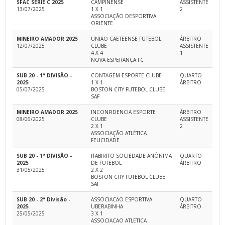
SFAC SÉRIE C 2025
CAMPINENSE
ASSISTENTE
13/07/2025
1 X 1
2
ASSOCIAÇÃO DESPORTIVA
ORIENTE
MINEIRO AMADOR 2025
UNIAO CAETEENSE FUTEBOL
ÁRBITRO
12/07/2025
CLUBE
ASSISTENTE
4 X 4
1
NOVA ESPERANÇA FC
SUB 20 - 1ª DIVISÃO -
CONTAGEM ESPORTE CLUBE
QUARTO
2025
1 X 1
ÁRBITRO
05/07/2025
BOSTON CITY FUTEBOL CLUBE
SAF
MINEIRO AMADOR 2025
INCONFIDENCIA ESPORTE
ÁRBITRO
08/06/2025
CLUBE
ASSISTENTE
2 X 1
2
ASSOCIAÇÃO ATLÉTICA
FELICIDADE
SUB 20 - 1ª DIVISÃO -
ITABIRITO SOCIEDADE ANÔNIMA
QUARTO
2025
DE FUTEBOL
ÁRBITRO
31/05/2025
2 X 2
BOSTON CITY FUTEBOL CLUBE
SAF
SUB 20 - 2ª Divisão -
ASSOCIACAO ESPORTIVA
QUARTO
2025
UBERABINHA
ÁRBITRO
25/05/2025
3 X 1
ASSOCIACAO ATLETICA