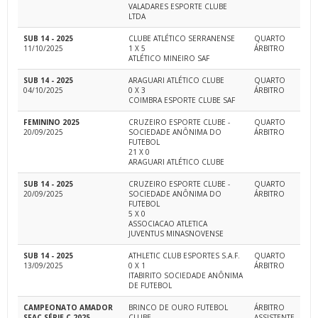
VALADARES ESPORTE CLUBE
LTDA
SUB 14 - 2025
CLUBE ATLÉTICO SERRANENSE
QUARTO
11/10/2025
1 X 5
ÁRBITRO
ATLÉTICO MINEIRO SAF
SUB 14 - 2025
ARAGUARI ATLÉTICO CLUBE
QUARTO
04/10/2025
0 X 3
ÁRBITRO
COIMBRA ESPORTE CLUBE SAF
FEMININO 2025
CRUZEIRO ESPORTE CLUBE -
QUARTO
20/09/2025
SOCIEDADE ANÔNIMA DO
ÁRBITRO
FUTEBOL
21 X 0
ARAGUARI ATLÉTICO CLUBE
SUB 14 - 2025
CRUZEIRO ESPORTE CLUBE -
QUARTO
20/09/2025
SOCIEDADE ANÔNIMA DO
ÁRBITRO
FUTEBOL
5 X 0
ASSOCIACAO ATLETICA
JUVENTUS MINASNOVENSE
SUB 14 - 2025
ATHLETIC CLUB ESPORTES S.A.F.
QUARTO
13/09/2025
0 X 1
ÁRBITRO
ITABIRITO SOCIEDADE ANÔNIMA
DE FUTEBOL
CAMPEONATO AMADOR
BRINCO DE OURO FUTEBOL
ÁRBITRO
SFAC SÉRIE C 2025
CLUBE
ASSISTENTE