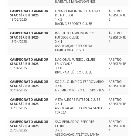
JUVENTUS MINASNOVENSE
CAMPEONATO AMADOR
UNIAO PRACINHA BOTAFOGO
ÁRBITRO
SFAC SÉRIE B 2025
DE FUTEBOL
ASSISTENTE
18/05/2025
1 X 5
2
RACING ESPORTE CLUBE
CAMPEONATO AMADOR
INSTITUTO AGRONOMICO
ÁRBITRO
SFAC SÉRIE B 2025
FUTEBOL CLUBE
ASSISTENTE
13/04/2025
0 X 1
1
ASSOCIAÇÃO ESPORTIVA
FAMILIA VILA TREVO
CAMPEONATO AMADOR
NACIONAL FUTEBOL CLUBE
ÁRBITRO
SFAC SÉRIE B 2025
FELICIDADE
ASSISTENTE
13/04/2025
3 X 0
2
RIVIERA ATLÉTICO CLUBE
CAMPEONATO AMADOR
SOCIAL OLIMPICO FERROVIARIO
ÁRBITRO
SFAC SÉRIE B 2025
0 X 0
ASSISTENTE
06/04/2025
GREMIO MINEIRO DE ESPORTES
1
CAMPEONATO AMADOR
VISTA ALEGRE FUTEBOL CLUBE
ÁRBITRO
SFAC SÉRIE B 2025
0 X 1
ASSISTENTE
30/03/2025
ASSOCIACAO ESPORTIVA SANTA
2
TEREZA
CAMPEONATO AMADOR
SAO BERNARDO ESPORTE
ÁRBITRO
SFAC SÉRIE A 2025
CLUBE
ASSISTENTE
23/03/2025
3 X 3
1
ASSOCIAÇÃO ATLÉTICA SANTA