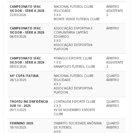
CAMPEONATO SFAC
NACIONAL FUTEBOL CLUBE
ÁRBITRO
SICOOB - SÉRIE A 2026
FELICIDADE
ASSISTENTE
22/03/2026
3 X 0
2
MONTE VERDE FUTEBOL CLUBE
CAMPEONATO SFAC
ASSOCIAÇÃO ESPORTIVA E
ÁRBITRO
SICOOB - SÉRIE A 2026
COMUNITÁRIA CAPITÃO
08/03/2026
EDUARDO
3 X 0
ASSOCIAÇÃO DESPORTIVA
PLATOON
CAMPEONATO SFAC
PITANGUI ESPORTE CLUBE
ÁRBITRO
SICOOB - SÉRIE A 2026
1 X 0
ASSISTENTE
08/03/2026
KANAPOLES FUTEBOL CLUBE
2
64ª COPA ITATIAIA
NACIONAL FUTEBOL CLUBE
QUARTO
28/12/2025
FELICIDADE
ÁRBITRO
4 X 3
ASSOCIAÇÃO DESPORTIVA
PLATOON
TROFÉU INCONFIDÊNCIA
CONTAGEM ESPORTE CLUBE
QUARTO
SUB 14 - 2025
2 X 3
ÁRBITRO
09/11/2025
XV DE NOVEMBRO ESPORTE
CLUBE
FEMININO 2025
ITABIRITO SOCIEDADE ANÔNIMA
QUARTO
18/10/2025
DE FUTEBOL
ÁRBITRO
4 X 0