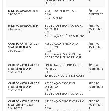
FUTEBOL
MINEIRO AMADOR 2024
CLUBE SOCIAL BOM JESUS
ÁRBITRO
22/06/2024
3 X 0
ASSISTENTE
EC CRISTALINO
2
MINEIRO AMADOR 2024
SOCIEDADE ESPORTIVO NOVO
ÁRBITRO
01/06/2024
AARAO REIS
ASSISTENTE
4 X 1
2
ASSOCIAÇÃO ATLÉTICA SERRANA
CAMPEONATO AMADOR
ASSOCIAÇÃO FERROVIARIA
ÁRBITRO
SFAC SÉRIE B 2024
ESPORTIVA
ASSISTENTE
05/05/2024
1 X 2
2
ASSOCIACAO ESPORTIVA REAL
SOCIEDADE RIBEIRO DE ABREU
CAMPEONATO AMADOR
UNIAO MADRE GERTRUDES DE
ÁRBITRO
SFAC SÉRIE A 2024
FUTEBOL
ASSISTENTE
17/03/2024
0 X 1
2
SANTA MONICA FUTEBOL CLUBE
CAMPEONATO AMADOR
ASSOCIAÇÃO ESPORTIVA
ÁRBITRO
SFAC SÉRIE A 2024
UNIVERSO
ASSISTENTE
03/03/2024
0 X 2
2
SOCIEDADE ESPORTIVA NAPOLI
CAMPEONATO AMADOR
ASSOCIAÇÃO ESPORTIVA PAULO
ÁRBITRO
SFAC SUB-17 - 2023
VI
ASSISTENTE
04/11/2023
3 X 0
2