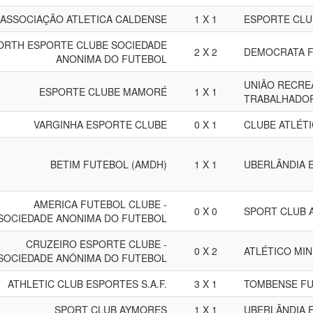
ASSOCIAÇÃO ATLETICA CALDENSE
1 X 1
ESPORTE CL
ORTH ESPORTE CLUBE SOCIEDADE
2 X 2
DEMOCRATA F
ANONIMA DO FUTEBOL
UNIÃO RECRE
ESPORTE CLUBE MAMORÉ
1 X 1
TRABALHADOR
VARGINHA ESPORTE CLUBE
0 X 1
CLUBE ATLÉT
BETIM FUTEBOL (AMDH)
1 X 1
UBERLÂNDIA 
AMERICA FUTEBOL CLUBE -
0 X 0
SPORT CLUB 
SOCIEDADE ANONIMA DO FUTEBOL
CRUZEIRO ESPORTE CLUBE -
0 X 2
ATLÉTICO MIN
SOCIEDADE ANÔNIMA DO FUTEBOL
ATHLETIC CLUB ESPORTES S.A.F.
3 X 1
TOMBENSE FU
SPORT CLUB AYMORES
1 X 1
UBERLÂNDIA 