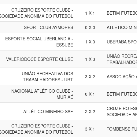
CRUZEIRO ESPORTE CLUBE -
1 X 1
BETIM FUTEB
SOCIEDADE ANÔNIMA DO FUTEBOL
SPORT CLUB AYMORES
0 X 0
ATLÉTICO MIN
ESPORTE SOCIAL UBERLANDIA -
1 X 0
UBERABA SPO
ESSUBE
UNIÃO RECRE
VALERIODOCE ESPORTE CLUBE
1 X 3
TRABALHADOR
UNIÃO RECREATIVA DOS
3 X 2
ASSOCIAÇÃO 
TRABALHADORES - URT
NACIONAL ATLÉTICO CLUBE -
0 X 1
BETIM FUTEB
MURIAÉ
CRUZEIRO ES
ATLÉTICO MINEIRO SAF
2 X 2
SOCIEDADE A
CRUZEIRO ESPORTE CLUBE -
3 X 1
TOMBENSE FU
SOCIEDADE ANÔNIMA DO FUTEBOL