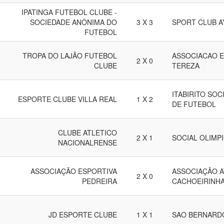
IPATINGA FUTEBOL CLUBE -
SOCIEDADE ANÔNIMA DO
3 X 3
SPORT CLUB 
FUTEBOL
TROPA DO LAJÃO FUTEBOL
ASSOCIACAO E
2 X 0
CLUBE
TEREZA
ITABIRITO SO
ESPORTE CLUBE VILLA REAL
1 X 2
DE FUTEBOL
CLUBE ATLETICO
2 X 1
SOCIAL OLIMP
NACIONALRENSE
ASSOCIAÇÃO ESPORTIVA
ASSOCIAÇÃO A
2 X 0
PEDREIRA
CACHOEIRINH
JD ESPORTE CLUBE
1 X 1
SAO BERNARD