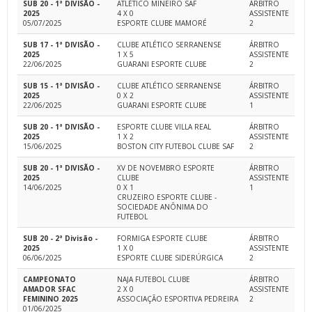
SUB 20 - 1ª DIVISÃO -
ATLÉTICO MINEIRO SAF
ÁRBITRO
2025
4 X 0
ASSISTENTE
05/07/2025
ESPORTE CLUBE MAMORÉ
2
SUB 17 - 1ª DIVISÃO -
CLUBE ATLÉTICO SERRANENSE
ÁRBITRO
2025
1 X 5
ASSISTENTE
22/06/2025
GUARANI ESPORTE CLUBE
2
SUB 15 - 1ª DIVISÃO -
CLUBE ATLÉTICO SERRANENSE
ÁRBITRO
2025
0 X 2
ASSISTENTE
22/06/2025
GUARANI ESPORTE CLUBE
1
SUB 20 - 1ª DIVISÃO -
ESPORTE CLUBE VILLA REAL
ÁRBITRO
2025
1 X 2
ASSISTENTE
15/06/2025
BOSTON CITY FUTEBOL CLUBE SAF
2
SUB 20 - 1ª DIVISÃO -
XV DE NOVEMBRO ESPORTE
ÁRBITRO
2025
CLUBE
ASSISTENTE
14/06/2025
0 X 1
1
CRUZEIRO ESPORTE CLUBE -
SOCIEDADE ANÔNIMA DO
FUTEBOL
SUB 20 - 2ª Divisão -
FORMIGA ESPORTE CLUBE
ÁRBITRO
2025
1 X 0
ASSISTENTE
06/06/2025
ESPORTE CLUBE SIDERÚRGICA
2
CAMPEONATO
NAJA FUTEBOL CLUBE
ÁRBITRO
AMADOR SFAC
2 X 0
ASSISTENTE
FEMININO 2025
ASSOCIAÇÃO ESPORTIVA PEDREIRA
2
01/06/2025