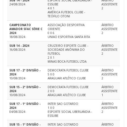
SUB 14 - 2024
ESPORTE SOCIAL UBERLANDIA -
ÁRBITRO
24/08/2024
ESSUBE
ASSISTENTE
4 X 1
2
AMÉRICA FUTEBOL CLUBE -
TEÓFILO OTONI
CAMPEONATO
ASSOCIAÇÃO DESPORTIVA
ÁRBITRO
AMADOR SFAC SÉRIE C
ORIENTE
ASSISTENTE
2024
0 X 6
2
18/08/2024
UNIAO ESPORTIVA SANTA RITA
SUB 14 - 2024
CRUZEIRO ESPORTE CLUBE -
ÁRBITRO
16/08/2024
SOCIEDADE ANÔNIMA DO
ASSISTENTE
FUTEBOL
2
2 X 1
MINAS BOCA FUTEBOL LTDA
SUB 17 - 2ª DIVISÃO -
DEMOCRATA FUTEBOL CLUBE
ÁRBITRO
2024
5 X 0
ASSISTENTE
10/08/2024
ARAGUARI ATLÉTICO CLUBE
2
SUB 15 - 2ª DIVISÃO -
DEMOCRATA FUTEBOL CLUBE
ÁRBITRO
2024
2 X 0
ASSISTENTE
10/08/2024
ARAGUARI ATLÉTICO CLUBE
1
SUB 17 - 1ª DIVISÃO -
INTER SAO GOTARDO
ÁRBITRO
2024
1 X 0
ASSISTENTE
04/08/2024
ESPORTE SOCIAL UBERLANDIA -
2
ESSUBE
SUB 15 - 1ª DIVISÃO -
INTER SAO GOTARDO
ÁRBITRO