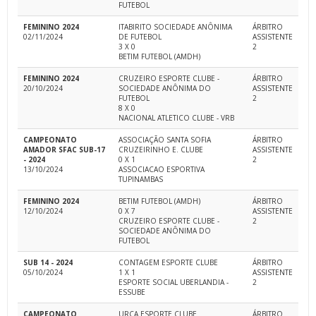
FUTEBOL
FEMININO 2024
ITABIRITO SOCIEDADE ANÔNIMA
ÁRBITRO
02/11/2024
DE FUTEBOL
ASSISTENTE
3 X 0
2
BETIM FUTEBOL (AMDH)
FEMININO 2024
CRUZEIRO ESPORTE CLUBE -
ÁRBITRO
20/10/2024
SOCIEDADE ANÔNIMA DO
ASSISTENTE
FUTEBOL
2
8 X 0
NACIONAL ATLETICO CLUBE - VRB
CAMPEONATO
ASSOCIAÇÃO SANTA SOFIA
ÁRBITRO
AMADOR SFAC SUB-17
CRUZEIRINHO E. CLUBE
ASSISTENTE
- 2024
0 X 1
2
13/10/2024
ASSOCIACAO ESPORTIVA
TUPINAMBAS
FEMININO 2024
BETIM FUTEBOL (AMDH)
ÁRBITRO
12/10/2024
0 X 7
ASSISTENTE
CRUZEIRO ESPORTE CLUBE -
2
SOCIEDADE ANÔNIMA DO
FUTEBOL
SUB 14 - 2024
CONTAGEM ESPORTE CLUBE
ÁRBITRO
05/10/2024
1 X 1
ASSISTENTE
ESPORTE SOCIAL UBERLANDIA -
2
ESSUBE
CAMPEONATO
URCA ESPORTE CLUBE
ÁRBITRO