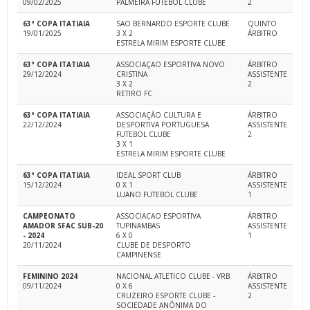
09/02/2025
PALMEIRA FUTEBOL CLUBE
2
63ª COPA ITATIAIA
SAO BERNARDO ESPORTE CLUBE
QUINTO
19/01/2025
3 X 2
ÁRBITRO
ESTRELA MIRIM ESPORTE CLUBE
63ª COPA ITATIAIA
ASSOCIAÇAO ESPORTIVA NOVO
ÁRBITRO
29/12/2024
CRISTINA
ASSISTENTE
3 X 2
2
RETIRO FC
63ª COPA ITATIAIA
ASSOCIAÇÃO CULTURA E
ÁRBITRO
22/12/2024
DESPORTIVA PORTUGUESA
ASSISTENTE
FUTEBOL CLUBE
2
3 X 1
ESTRELA MIRIM ESPORTE CLUBE
63ª COPA ITATIAIA
IDEAL SPORT CLUB
ÁRBITRO
15/12/2024
0 X 1
ASSISTENTE
LUANO FUTEBOL CLUBE
1
CAMPEONATO
ASSOCIACAO ESPORTIVA
ÁRBITRO
AMADOR SFAC SUB-20
TUPINAMBAS
ASSISTENTE
- 2024
6 X 0
1
20/11/2024
CLUBE DE DESPORTO
CAMPINENSE
FEMININO 2024
NACIONAL ATLETICO CLUBE - VRB
ÁRBITRO
09/11/2024
0 X 6
ASSISTENTE
CRUZEIRO ESPORTE CLUBE -
2
SOCIEDADE ANÔNIMA DO