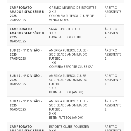
CAMPEONATO
GREMIO MINEIRO DE ESPORTES
ÁRBITRO
AMADOR SFAC SÉRIE B
2 X 2
ASSISTENTE
2025
COLÔMBIA FUTEBOL CLUBE DE
2
25/05/2025
VENDA NOVA
CAMPEONATO
SAGA ESPORTE CLUBE
ÁRBITRO
AMADOR SFAC SÉRIE B
3 X 2
ASSISTENTE
2025
HAVAI FUTEBOL CLUBE
2
18/05/2025
SUB 20 - 1ª DIVISÃO -
AMERICA FUTEBOL CLUBE -
ÁRBITRO
2025
SOCIEDADE ANONIMA DO
ASSISTENTE
17/05/2025
FUTEBOL
2
1 X 0
COIMBRA ESPORTE CLUBE SAF
SUB 17 - 1ª DIVISÃO -
AMERICA FUTEBOL CLUBE -
ÁRBITRO
2025
SOCIEDADE ANONIMA DO
ASSISTENTE
10/05/2025
FUTEBOL
1
1 X 2
BETIM FUTEBOL (AMDH)
SUB 15 - 1ª DIVISÃO -
AMERICA FUTEBOL CLUBE -
ÁRBITRO
2025
SOCIEDADE ANONIMA DO
ASSISTENTE
10/05/2025
FUTEBOL
2
5 X 0
BETIM FUTEBOL (AMDH)
CAMPEONATO
ESPORTE CLUBE POLIESTER
ÁRBITRO
AMADOR SFAC SÉRIE B
0 X 0
ASSISTENTE