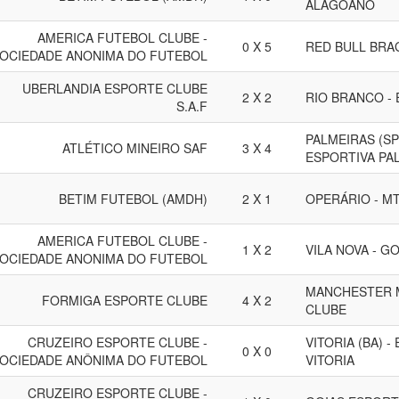
ALAGOANO
AMERICA FUTEBOL CLUBE -
0 X 5
RED BULL BRA
OCIEDADE ANONIMA DO FUTEBOL
UBERLANDIA ESPORTE CLUBE
2 X 2
RIO BRANCO - 
S.A.F
PALMEIRAS (SP
ATLÉTICO MINEIRO SAF
3 X 4
ESPORTIVA PAL
BETIM FUTEBOL (AMDH)
2 X 1
OPERÁRIO - M
AMERICA FUTEBOL CLUBE -
1 X 2
VILA NOVA - G
OCIEDADE ANONIMA DO FUTEBOL
MANCHESTER 
FORMIGA ESPORTE CLUBE
4 X 2
CLUBE
CRUZEIRO ESPORTE CLUBE -
VITORIA (BA) 
0 X 0
OCIEDADE ANÔNIMA DO FUTEBOL
VITORIA
CRUZEIRO ESPORTE CLUBE -