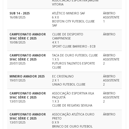
ASSOCIACAO ESPORTIVA JARDIM
VITORIA
SUB 14 - 2025
ATLÉTICO MINEIRO SAF
ÁRBITRO
16/08/2025
6 X 0
ASSISTENTE
BOSTON CITY FUTEBOL CLUBE
1
SAF
CAMPEONATO AMADOR
CLUBE DE DESPORTO
ÁRBITRO
SFAC SÉRIE C 2025
CAMPINENSE
10/08/2025
4 X 1
SPORT CLUBE BARREIRO - ECB
CAMPEONATO AMADOR
TACA DE OURO FUTEBOL CLUBE
ÁRBITRO
SFAC SÉRIE C 2025
1 X 5
ASSISTENTE
20/07/2025
FUTUROS TALENTOS ESPORTE
2
CLUBE
MINEIRO AMADOR 2025
EC CRISTALINO
ÁRBITRO
19/07/2025
2 X 1
ASSISTENTE
UNIAO FUTEBOL CLUBE
2
CAMPEONATO AMADOR
ASSOCIAÇÃO ESPORTIVA VILA
ÁRBITRO
SFAC SÉRIE C 2025
PAQUETÁ
ASSISTENTE
13/07/2025
1 X 3
2
CLUBE DE REGATAS SEVILHA
CAMPEONATO AMADOR
ASSOCIAÇÃO ATLÉTICA OURO
ÁRBITRO
SFAC SÉRIE C 2025
PRETO
13/07/2025
0 X 9
BRINCO DE OURO FUTEBOL